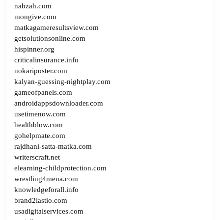
nabzah.com
mongive.com
matkagameresultsview.com
getsolutionsonline.com
hispinner.org
criticalinsurance.info
nokariposter.com
kalyan-guessing-nightplay.com
gameofpanels.com
androidappsdownloader.com
usetimenow.com
healthblow.com
gohelpmate.com
rajdhani-satta-matka.com
writerscraft.net
elearning-childprotection.com
wrestling4mena.com
knowledgeforall.info
brand2lastio.com
usadigitalservices.com