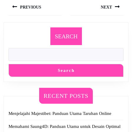
navigation
PREVIOUS
NEXT
Previous
Next
post:
post:
SEARCH
Search
RECENT POSTS
Menjelajahi Majestibet: Panduan Utama Taruhan Online
Memahami Saung4D: Panduan Utama untuk Desain Optimal