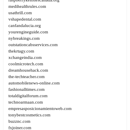
medihealthrules.com
usathrill.com
vshapedental.com
canfandalucia.org
yourengineguide.com
nybreakings.com
outstationcabsservices.com
thekrtagy.com
xchangeindia.com
coolmicrotech.com
dreamhousehack.com
the-techteacher.com
automobilenews-online.com
fashionalltimes.com
totaldigitalforum.com
technoarmaan.com
empresasposicionamientoweb.com
tonybestcosmetics.com
buzznc.com
fxjoiner.com