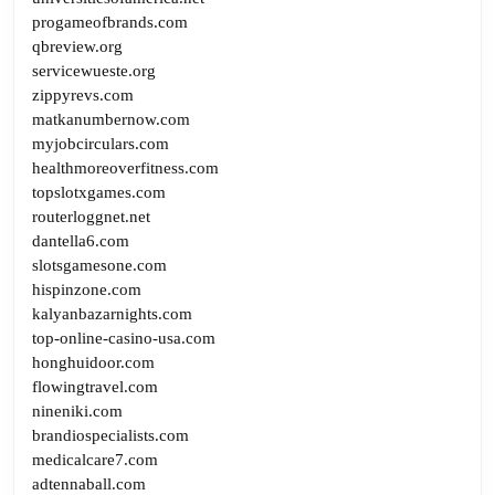
progameofbrands.com
qbreview.org
servicewueste.org
zippyrevs.com
matkanumbernow.com
myjobcirculars.com
healthmoreoverfitness.com
topslotxgames.com
routerloggnet.net
dantella6.com
slotsgamesone.com
hispinzone.com
kalyanbazarnights.com
top-online-casino-usa.com
honghuidoor.com
flowingtravel.com
nineniki.com
brandiospecialists.com
medicalcare7.com
adtennaball.com