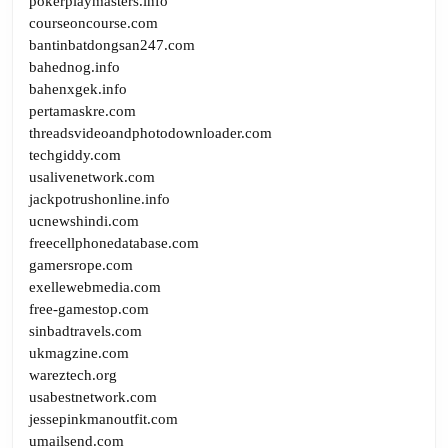
pokerplaymasters.info
courseoncourse.com
bantinbatdongsan247.com
bahednog.info
bahenxgek.info
pertamaskre.com
threadsvideoandphotodownloader.com
techgiddy.com
usalivenetwork.com
jackpotrushonline.info
ucnewshindi.com
freecellphonedatabase.com
gamersrope.com
exellewebmedia.com
free-gamestop.com
sinbadtravels.com
ukmagzine.com
wareztech.org
usabestnetwork.com
jessepinkmanoutfit.com
umailsend.com