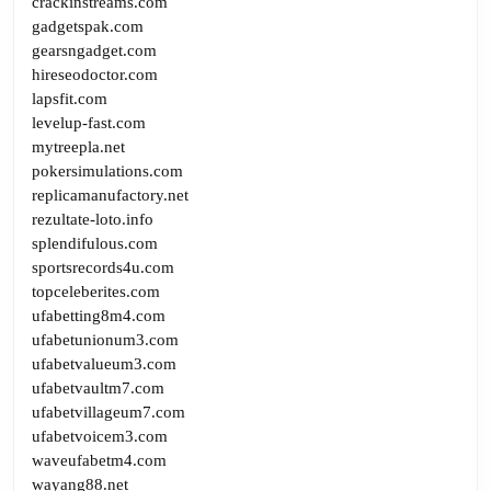
crackinstreams.com
gadgetspak.com
gearsngadget.com
hireseodoctor.com
lapsfit.com
levelup-fast.com
mytreepla.net
pokersimulations.com
replicamanufactory.net
rezultate-loto.info
splendifulous.com
sportsrecords4u.com
topceleberites.com
ufabetting8m4.com
ufabetunionum3.com
ufabetvalueum3.com
ufabetvaultm7.com
ufabetvillageum7.com
ufabetvoicem3.com
waveufabetm4.com
wayang88.net