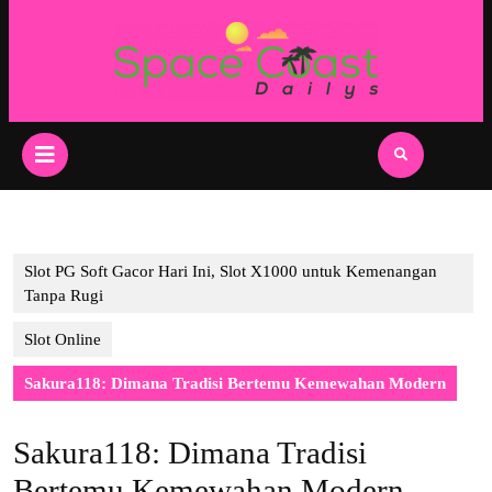
Skip
to
content
Skip
to
content
Open
Button
Slot PG Soft Gacor Hari Ini, Slot X1000 untuk Kemenangan
Tanpa Rugi
Slot Online
Sakura118: Dimana Tradisi Bertemu Kemewahan Modern
Sakura118: Dimana Tradisi
Bertemu Kemewahan Modern