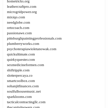
hometricks.org
leathercraftpro.com
microgridpower.org
mixiqo.com
needglobe.com
ortocoach.com
passionawe.com
pittsburghpaintingprofessionals.com
plumberryworks.com
psychoterapiawioletanowak.com
quickultimate.com
quirkyquester.com
sexmedicineformen.com
shiftripple.com
slotterpercaya.co
smartcoolbox.com
sohanjitfinances.com
soulfulhousemusic.net
sparklooms.com
tacticalcontractingllc.com
thecapitalpowers.com