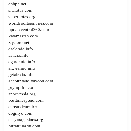
cnhpa.net
sitalotus.com
supernotes.org
worldsportsempires.com
updatecentral360.com
katamastah.com
zqscore.net
aseleraio.info
asticio.info
egardenio.info
arxteamio.info
getalexio.info
accountaudittaxcon.com
prymprint.com
sportkeeda.org
besttimespend.com
careandcure.biz
cogniyo.com
easymagazines.org
hirfanjilasmi.com