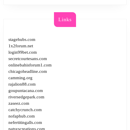
Links
stagehubs.com
1x2forum.net
login99bet.com
secretcourtesans.com
onlinebahisforum1.com
chicagoheadline.com
camming.org
rajalion88.com
goupuntacana.com
riversedgepark.com
zaseez.com
catchycrunch.com
nofaphub.com
nefertitingalls.com
patsyscreations.com