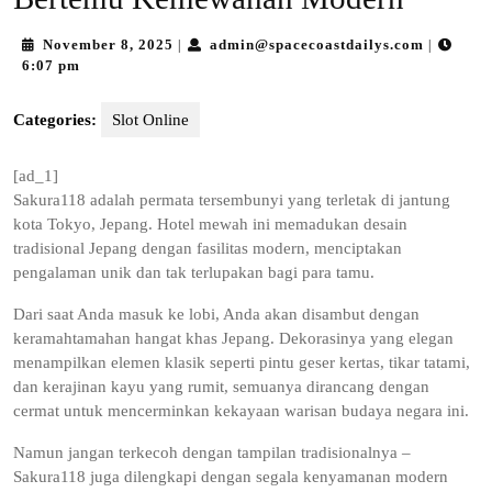
November
admin@sp
November 8, 2025
admin@spacecoastdailys.com
|
|
8,
6:07 pm
2025
Categories:
Slot Online
[ad_1]
Sakura118 adalah permata tersembunyi yang terletak di jantung
kota Tokyo, Jepang. Hotel mewah ini memadukan desain
tradisional Jepang dengan fasilitas modern, menciptakan
pengalaman unik dan tak terlupakan bagi para tamu.
Dari saat Anda masuk ke lobi, Anda akan disambut dengan
keramahtamahan hangat khas Jepang. Dekorasinya yang elegan
menampilkan elemen klasik seperti pintu geser kertas, tikar tatami,
dan kerajinan kayu yang rumit, semuanya dirancang dengan
cermat untuk mencerminkan kekayaan warisan budaya negara ini.
Namun jangan terkecoh dengan tampilan tradisionalnya –
Sakura118 juga dilengkapi dengan segala kenyamanan modern