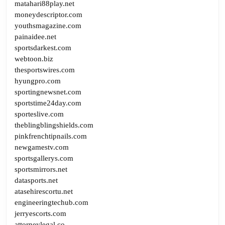
matahari88play.net
moneydescriptor.com
youthsmagazine.com
painaidee.net
sportsdarkest.com
webtoon.biz
thesportswires.com
hyungpro.com
sportingnewsnet.com
sportstime24day.com
sporteslive.com
theblingblingshields.com
pinkfrenchtipnails.com
newgamestv.com
sportsgallerys.com
sportsmirrors.net
datasports.net
atasehirescortu.net
engineeringtechub.com
jerryescorts.com
attorneylegal.co