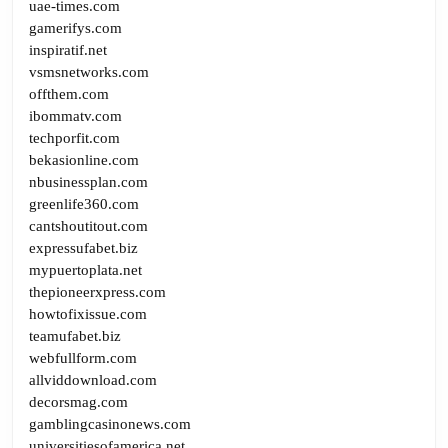
uae-times.com
gamerifys.com
inspiratif.net
vsmsnetworks.com
offthem.com
ibommatv.com
techporfit.com
bekasionline.com
nbusinessplan.com
greenlife360.com
cantshoutitout.com
expressufabet.biz
mypuertoplata.net
thepioneerxpress.com
howtofixissue.com
teamufabet.biz
webfullform.com
allviddownload.com
decorsmag.com
gamblingcasinonews.com
universitiesofamerica.net