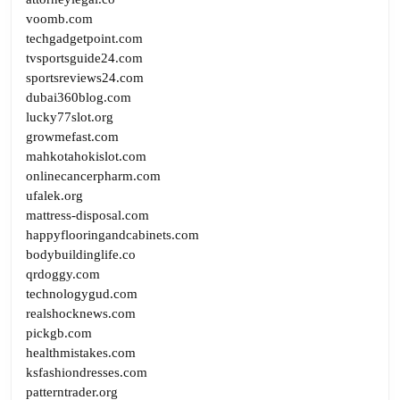
voomb.com
techgadgetpoint.com
tvsportsguide24.com
sportsreviews24.com
dubai360blog.com
lucky77slot.org
growmefast.com
mahkotahokislot.com
onlinecancerpharm.com
ufalek.org
mattress-disposal.com
happyflooringandcabinets.com
bodybuildinglife.co
qrdoggy.com
technologygud.com
realshocknews.com
pickgb.com
healthmistakes.com
ksfashiondresses.com
patterntrader.org