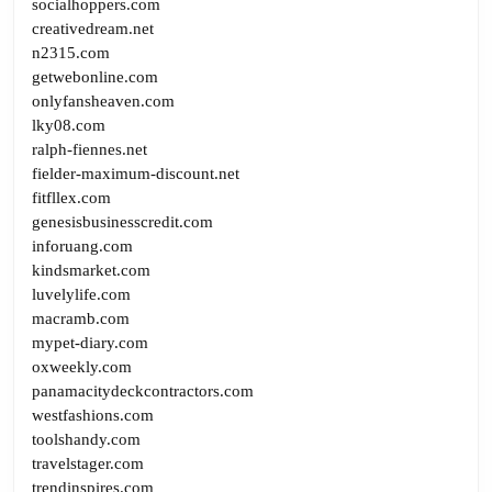
socialhoppers.com
creativedream.net
n2315.com
getwebonline.com
onlyfansheaven.com
lky08.com
ralph-fiennes.net
fielder-maximum-discount.net
fitfllex.com
genesisbusinesscredit.com
inforuang.com
kindsmarket.com
luvelylife.com
macramb.com
mypet-diary.com
oxweekly.com
panamacitydeckcontractors.com
westfashions.com
toolshandy.com
travelstager.com
trendinspires.com