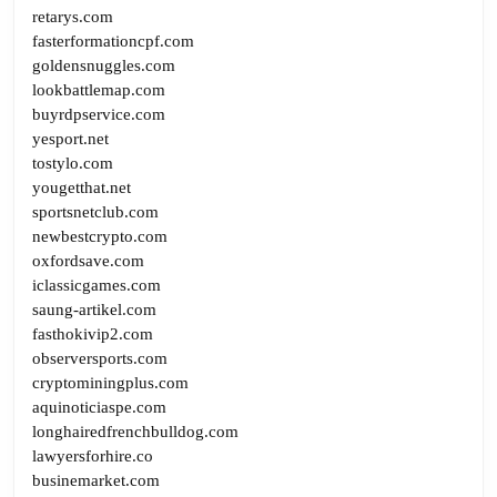
retarys.com
fasterformationcpf.com
goldensnuggles.com
lookbattlemap.com
buyrdpservice.com
yesport.net
tostylo.com
yougetthat.net
sportsnetclub.com
newbestcrypto.com
oxfordsave.com
iclassicgames.com
saung-artikel.com
fasthokivip2.com
observersports.com
cryptominingplus.com
aquinoticiaspe.com
longhairedfrenchbulldog.com
lawyersforhire.co
businemarket.com