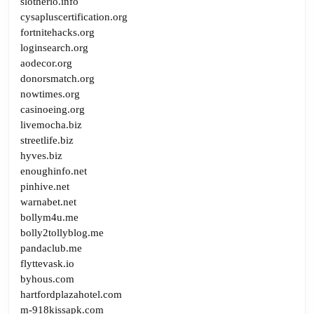
slotherio.info
cysapluscertification.org
fortnitehacks.org
loginsearch.org
aodecor.org
donorsmatch.org
nowtimes.org
casinoeing.org
livemocha.biz
streetlife.biz
hyves.biz
enoughinfo.net
pinhive.net
warnabet.net
bollym4u.me
bolly2tollyblog.me
pandaclub.me
flyttevask.io
byhous.com
hartfordplazahotel.com
m-918kissapk.com