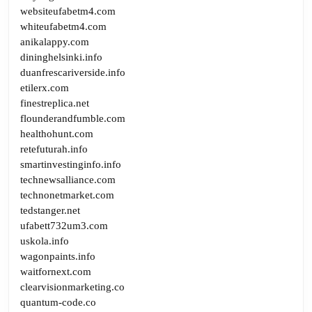
websiteufabetm4.com
whiteufabetm4.com
anikalappy.com
dininghelsinki.info
duanfrescariverside.info
etilerx.com
finestreplica.net
flounderandfumble.com
healthohunt.com
retefuturah.info
smartinvestinginfo.info
technewsalliance.com
technonetmarket.com
tedstanger.net
ufabett732um3.com
uskola.info
wagonpaints.info
waitfornext.com
clearvisionmarketing.co
quantum-code.co