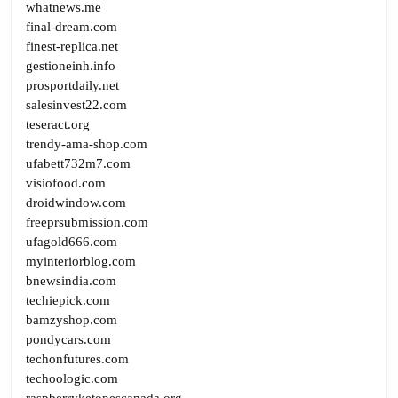
whatnews.me
final-dream.com
finest-replica.net
gestioneinh.info
prosportdaily.net
salesinvest22.com
teseract.org
trendy-ama-shop.com
ufabett732m7.com
visiofood.com
droidwindow.com
freeprsubmission.com
ufagold666.com
myinteriorblog.com
bnewsindia.com
techiepick.com
bamzyshop.com
pondycars.com
techonfutures.com
techoologic.com
raspberryketonescanada.org