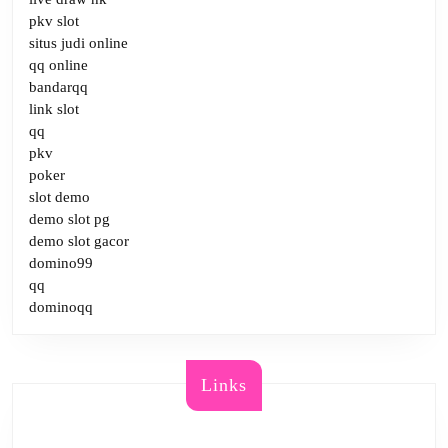
pkv slot
situs judi online
qq online
bandarqq
link slot
qq
pkv
poker
slot demo
demo slot pg
demo slot gacor
domino99
qq
dominoqq
Links