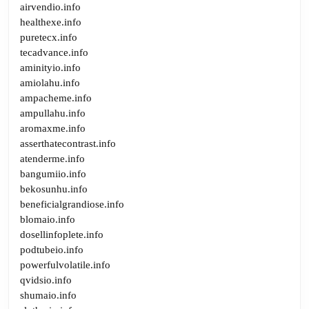
airvendio.info
healthexe.info
puretecx.info
tecadvance.info
aminityio.info
amiolahu.info
ampacheme.info
ampullahu.info
aromaxme.info
asserthatecontrast.info
atenderme.info
bangumiio.info
bekosunhu.info
beneficialgrandiose.info
blomaio.info
dosellinfoplete.info
podtubeio.info
powerfulvolatile.info
qvidsio.info
shumaio.info