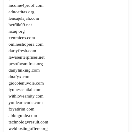
income4proof.com
educaritas.org
lensajelajah.com
betflik09.net
ncaq.org
xenmicro.com
onlineshopera.com
dartyfresh.com
lewisenterprises.net
pcsoftwarefree.org
dailylinking.com
dnafyx.com
giocolenuvole.com
iyouessential.com
withloveamity.com
youlearncode.com
fxyatirim.com
abbuguide.com
technologyresult.com
webhostingoffers.org