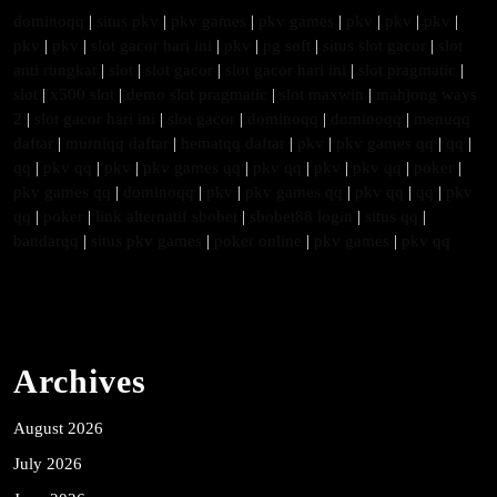
dominoqq
|
situs pkv
|
pkv games
|
pkv games
|
pkv
|
pkv
|
pkv
|
pkv
|
pkv
|
slot gacor hari ini
|
pkv
|
pg soft
|
situs slot gacor
|
slot
anti rungkat
|
slot
|
slot gacor
|
slot gacor hari ini
|
slot pragmatic
|
slot
|
x500 slot
|
demo slot pragmatic
|
slot maxwin
|
mahjong ways
2
|
slot gacor hari ini
|
slot gacor
|
dominoqq
|
dominoqq
|
menuqq
daftar
|
murniqq daftar
|
hematqq daftar
|
pkv
|
pkv games qq
|
qq
|
qq
|
pkv qq
|
pkv
|
pkv games qq
|
pkv qq
|
pkv
|
pkv qq
|
poker
|
pkv games qq
|
dominoqq
|
pkv
|
pkv games qq
|
pkv qq
|
qq
|
pkv
qq
|
poker
|
link alternatif sbobet
|
sbobet88 login
|
situs qq
|
bandarqq
|
situs pkv games
|
poker online
|
pkv games
|
pkv qq
Archives
August 2026
July 2026