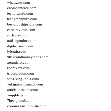
whatszow.com
ehomeamerca.com
techintendo.com
techgreenpure.com
bestdropshipstore.com
cartelreviews.com
surfsway.com
nailartproduct.com
digitactseed.com
lvlcraft.com
90secondmoneyloans.com
xenmicro.com
rodrovers.com
tripssolution.com
satta-king-india.com
yukigassencanada.com
articlehorizone.com
yuqqbbzp.com
7betagents6.com
coronavirusuptodate.com