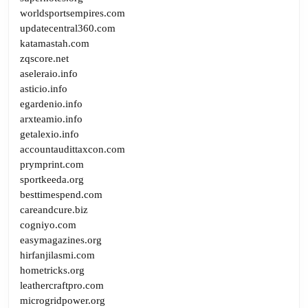
worldsportsempires.com
updatecentral360.com
katamastah.com
zqscore.net
aseleraio.info
asticio.info
egardenio.info
arxteamio.info
getalexio.info
accountaudittaxcon.com
prymprint.com
sportkeeda.org
besttimespend.com
careandcure.biz
cogniyo.com
easymagazines.org
hirfanjilasmi.com
hometricks.org
leathercraftpro.com
microgridpower.org