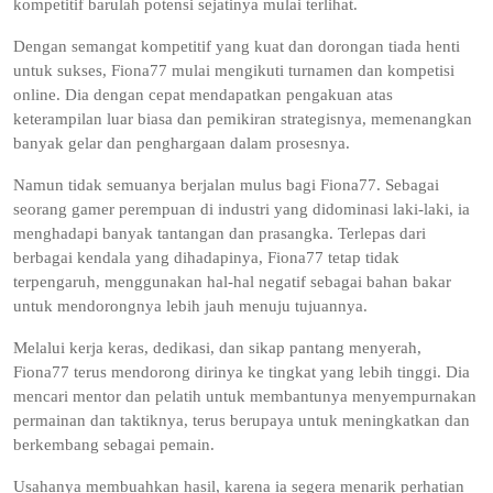
kompetitif barulah potensi sejatinya mulai terlihat.
Dengan semangat kompetitif yang kuat dan dorongan tiada henti
untuk sukses, Fiona77 mulai mengikuti turnamen dan kompetisi
online. Dia dengan cepat mendapatkan pengakuan atas
keterampilan luar biasa dan pemikiran strategisnya, memenangkan
banyak gelar dan penghargaan dalam prosesnya.
Namun tidak semuanya berjalan mulus bagi Fiona77. Sebagai
seorang gamer perempuan di industri yang didominasi laki-laki, ia
menghadapi banyak tantangan dan prasangka. Terlepas dari
berbagai kendala yang dihadapinya, Fiona77 tetap tidak
terpengaruh, menggunakan hal-hal negatif sebagai bahan bakar
untuk mendorongnya lebih jauh menuju tujuannya.
Melalui kerja keras, dedikasi, dan sikap pantang menyerah,
Fiona77 terus mendorong dirinya ke tingkat yang lebih tinggi. Dia
mencari mentor dan pelatih untuk membantunya menyempurnakan
permainan dan taktiknya, terus berupaya untuk meningkatkan dan
berkembang sebagai pemain.
Usahanya membuahkan hasil, karena ia segera menarik perhatian