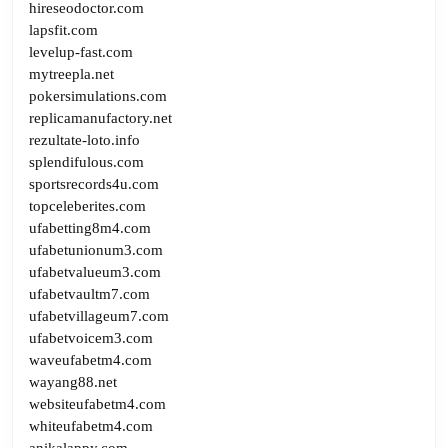
hireseodoctor.com
lapsfit.com
levelup-fast.com
mytreepla.net
pokersimulations.com
replicamanufactory.net
rezultate-loto.info
splendifulous.com
sportsrecords4u.com
topceleberites.com
ufabetting8m4.com
ufabetunionum3.com
ufabetvalueum3.com
ufabetvaultm7.com
ufabetvillageum7.com
ufabetvoicem3.com
waveufabetm4.com
wayang88.net
websiteufabetm4.com
whiteufabetm4.com
anikalappy.com