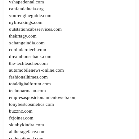
vshapedental.com
canfandalucia.org
yourengineguide.com
nybreakings.com
outstationcabsservices.com
thekrtagy.com
xchangeindia.com
coolmicrotech.com
dreamhousehack.com
the-techteacher.com
automobilenews-online.com
fashionalltimes.com
totaldigitalforum.com
technoarmaan.com
empresasposicionamientoweb.com
tonybestcosmetics.com
buzznc.com
fxjoiner.com
skinbykindra.com
alltherageface.com
codenational.com