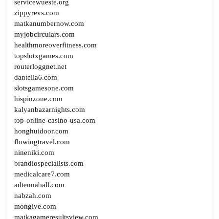
servicewueste.org
zippyrevs.com
matkanumbernow.com
myjobcirculars.com
healthmoreoverfitness.com
topslotxgames.com
routerloggnet.net
dantella6.com
slotsgamesone.com
hispinzone.com
kalyanbazarnights.com
top-online-casino-usa.com
honghuidoor.com
flowingtravel.com
nineniki.com
brandiospecialists.com
medicalcare7.com
adtennaball.com
nabzah.com
mongive.com
matkagameresultsview.com