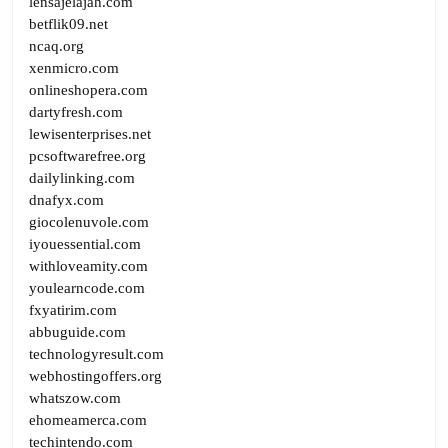
lensajelajah.com
betflik09.net
ncaq.org
xenmicro.com
onlineshopera.com
dartyfresh.com
lewisenterprises.net
pcsoftwarefree.org
dailylinking.com
dnafyx.com
giocolenuvole.com
iyouessential.com
withloveamity.com
youlearncode.com
fxyatirim.com
abbuguide.com
technologyresult.com
webhostingoffers.org
whatszow.com
ehomeamerca.com
techintendo.com