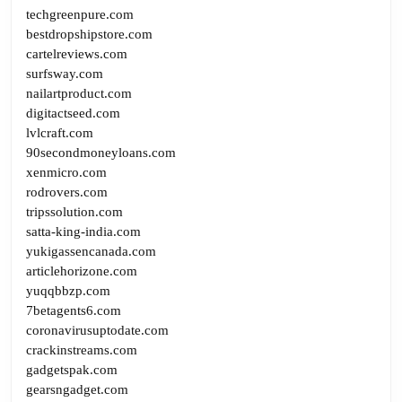
techgreenpure.com
bestdropshipstore.com
cartelreviews.com
surfsway.com
nailartproduct.com
digitactseed.com
lvlcraft.com
90secondmoneyloans.com
xenmicro.com
rodrovers.com
tripssolution.com
satta-king-india.com
yukigassencanada.com
articlehorizone.com
yuqqbbzp.com
7betagents6.com
coronavirusuptodate.com
crackinstreams.com
gadgetspak.com
gearsngadget.com