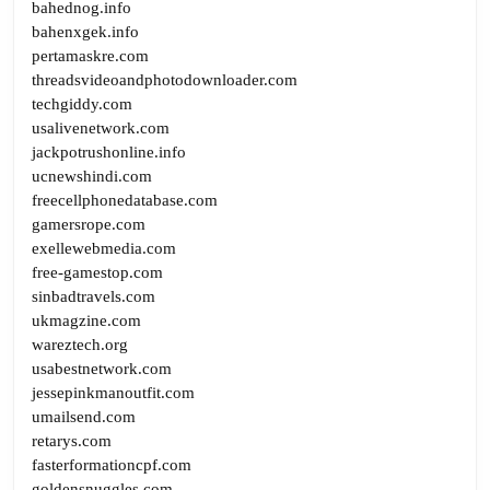
bahednog.info
bahenxgek.info
pertamaskre.com
threadsvideoandphotodownloader.com
techgiddy.com
usalivenetwork.com
jackpotrushonline.info
ucnewshindi.com
freecellphonedatabase.com
gamersrope.com
exellewebmedia.com
free-gamestop.com
sinbadtravels.com
ukmagzine.com
wareztech.org
usabestnetwork.com
jessepinkmanoutfit.com
umailsend.com
retarys.com
fasterformationcpf.com
goldensnuggles.com