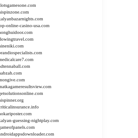
slotsgamesone.com
hispinzone.com
kalyanbazarnights.com
top-online-casino-usa.com
honghuidoor.com
flowingtravel.com
nineniki.com
brandiospecialists.com
medicalcare7.com
adtennaball.com
nabzah.com
mongive.com
matkagameresultsview.com
getsolutionsonline.com
hispinner.org
criticalinsurance.info
nokariposter.com
kalyan-guessing-nightplay.com
gameofpanels.com
androidappsdownloader.com