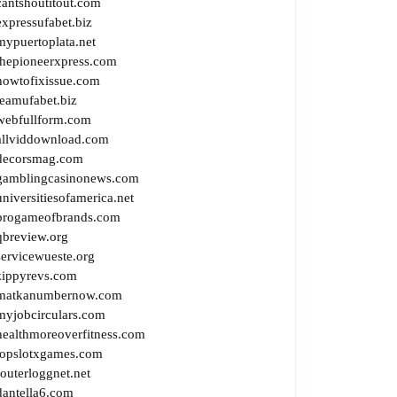
cantshoutitout.com
expressufabet.biz
mypuertoplata.net
thepioneerxpress.com
howtofixissue.com
teamufabet.biz
webfullform.com
allviddownload.com
decorsmag.com
gamblingcasinonews.com
universitiesofamerica.net
progameofbrands.com
qbreview.org
servicewueste.org
zippyrevs.com
matkanumbernow.com
myjobcirculars.com
healthmoreoverfitness.com
topslotxgames.com
routerloggnet.net
dantella6.com