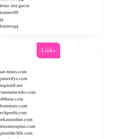
demo slot gacor
domino99
qq
dominoqq
Links
uae-times.com
gamerifys.com
inspiratif.net
vsmsnetworks.com
offthem.com
ibommatv.com
techporfit.com
bekasionline.com
nbusinessplan.com
greenlife360.com