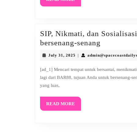
MORE
SIP, Nikmati, dan Sosialisas
SIP,
bersenang-senang
Nikmati,
July
July 31, 2025
admin@spacecoastdaily
|
dan
31,
2025
Sosialisasi
[ad_1] Mencari tempat untuk bersantai, menikmati
lagi dari BAR88, tujuan Anda untuk bersenang-s
di
yang luas,
Bar88:
tujuan
READ
READ MORE
Anda
MORE
untuk
bersenang
senang