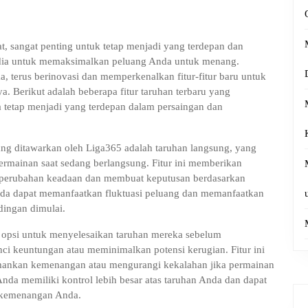
t, sangat penting untuk tetap menjadi yang terdepan dan
sedia untuk memaksimalkan peluang Anda untuk menang.
a, terus berinovasi dan memperkenalkan fitur-fitur baru untuk
 Berikut adalah beberapa fitur taruhan terbaru yang
tetap menjadi yang terdepan dalam persaingan dan
ang ditawarkan oleh Liga365 adalah taruhan langsung, yang
ainan saat sedang berlangsung. Fitur ini memberikan
p perubahan keadaan dan membuat keputusan berdasarkan
nda dapat memanfaatkan fluktuasi peluang dan memanfaatkan
dingan dimulai.
 opsi untuk menyelesaikan taruhan mereka sebelum
i keuntungan atau meminimalkan potensi kerugian. Fitur ini
amankan kemenangan atau mengurangi kekalahan jika permainan
Anda memiliki kontrol lebih besar atas taruhan Anda dan dapat
 kemenangan Anda.