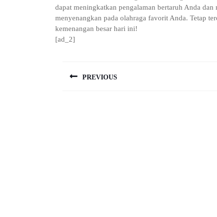
dapat meningkatkan pengalaman bertaruh Anda dan m
menyenangkan pada olahraga favorit Anda. Tetap te
kemenangan besar hari ini!
[ad_2]
Post
navigation
PREVIOUS
Previous
post: