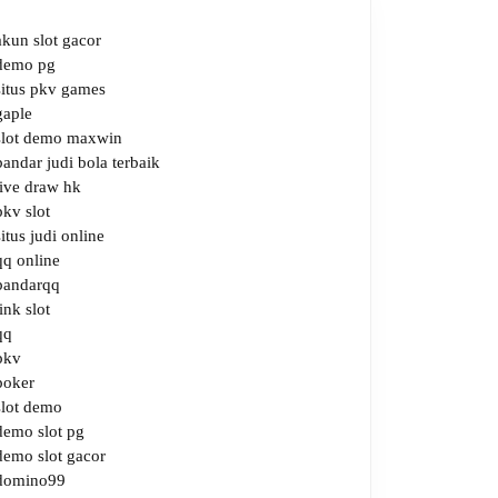
akun slot gacor
demo pg
situs pkv games
gaple
slot demo maxwin
bandar judi bola terbaik
live draw hk
pkv slot
situs judi online
qq online
bandarqq
link slot
qq
pkv
poker
slot demo
demo slot pg
demo slot gacor
domino99