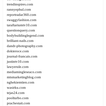
trendinspires.com
rannyephul.com
reportradar360.com
swaggyfashion.com
taraftariumtv10.com
questionquery.com
bodybuildinglegend.com
brilliant-nails.com
dandr-photography.com
dokteroce.com
journal-francais.com
justintv10.com
lawyerule.com
mediamingleseaco.com
mtsmarketingblog.com
nghekiemtien.com
wasirku.com
tejas24.com
poolturbo.com
prachestait.com