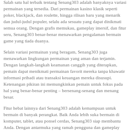
Salah satu hal terbaik tentang Senang303 adalah banyaknya variasi
permainan yang tersedia. Dari permainan kasino klasik seperti
poker, blackjack, dan roulette, hingga rilisan baru yang menarik
dan judul-judul populer, selalu ada sesuatu yang dapat dinikmati
semua orang. Dengan grafis memukau, gameplay imersif, dan fitur
seru, Senang303 benar-benar menawarkan pengalaman bermain
game yang tiada duanya.
Selain variasi permainan yang beragam, Senang303 juga
menawarkan lingkungan permainan yang aman dan terjamin.
Dengan langkah-langkah keamanan canggih yang diterapkan,
pemain dapat menikmati permainan favorit mereka tanpa khawatir
informasi pribadi atau transaksi keuangan mereka disusupi.
Ketenangan pikiran ini memungkinkan pemain untuk fokus pada
hal yang benar-benar penting – bersenang-senang dan menang
besar.
Fitur hebat lainnya dari Senang303 adalah kemampuan untuk
bermain di banyak perangkat. Baik Anda lebih suka bermain di
komputer, tablet, atau ponsel cerdas, Senang303 siap membantu
Anda. Dengan antarmuka yang ramah pengguna dan gameplay