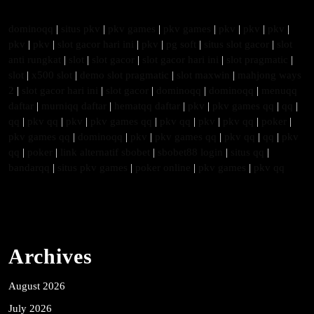
dominoqq
|
situs pkv
|
pkv games
|
pkv games
|
pkv
|
pkv
|
pkv
|
pkv
|
pkv
|
slot gacor hari ini
|
pkv
|
pg soft
|
situs slot gacor
|
slot
anti rungkat
|
slot
|
slot gacor
|
slot gacor hari ini
|
slot pragmatic
|
slot
|
x500 slot
|
demo slot pragmatic
|
slot maxwin
|
mahjong ways
2
|
slot gacor hari ini
|
slot gacor
|
dominoqq
|
dominoqq
|
menuqq
daftar
|
murniqq daftar
|
hematqq daftar
|
pkv
|
pkv games qq
|
qq
|
qq
|
pkv qq
|
pkv
|
pkv games qq
|
pkv qq
|
pkv
|
pkv qq
|
poker
|
pkv games qq
|
dominoqq
|
pkv
|
pkv games qq
|
pkv qq
|
qq
|
pkv
qq
|
poker
|
link alternatif sbobet
|
sbobet88 login
|
situs qq
|
bandarqq
|
situs pkv games
|
poker online
|
pkv games
|
pkv qq
Archives
August 2026
July 2026