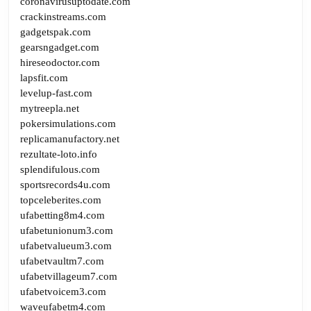
coronavirusuptodate.com
crackinstreams.com
gadgetspak.com
gearsngadget.com
hireseodoctor.com
lapsfit.com
levelup-fast.com
mytreepla.net
pokersimulations.com
replicamanufactory.net
rezultate-loto.info
splendifulous.com
sportsrecords4u.com
topceleberites.com
ufabetting8m4.com
ufabetunionum3.com
ufabetvalueum3.com
ufabetvaultm7.com
ufabetvillageum7.com
ufabetvoicem3.com
waveufabetm4.com