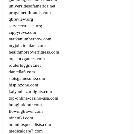
universitiesofamerica.net
progameofbrands.com
qbreview.org
servicewueste.org
zippyrevs.com
matkanumbernow.com
myjobcirculars.com
healthmoreoverfitness.com
topslotxgames.com
routerloggnet.net
dantella6.com
slotsgamesone.com
hispinzone.com
kalyanbazarnights.com
top-online-casino-usa.com
honghuidoor.com
flowingtravel.com
nineniki.com
brandiospecialists.com
medicalcare7.com