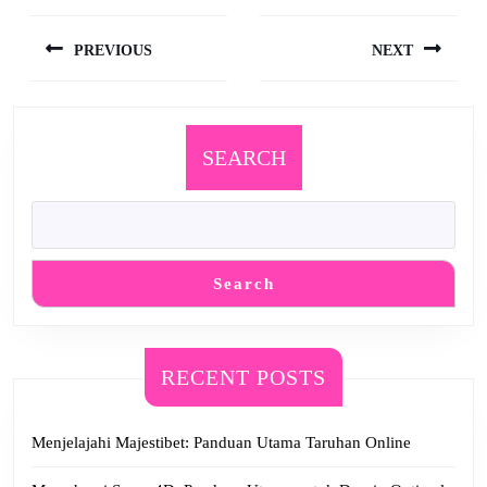
Post
navigation
PREVIOUS
NEXT
Previous
Next
post:
post:
SEARCH
Search
RECENT POSTS
Menjelajahi Majestibet: Panduan Utama Taruhan Online