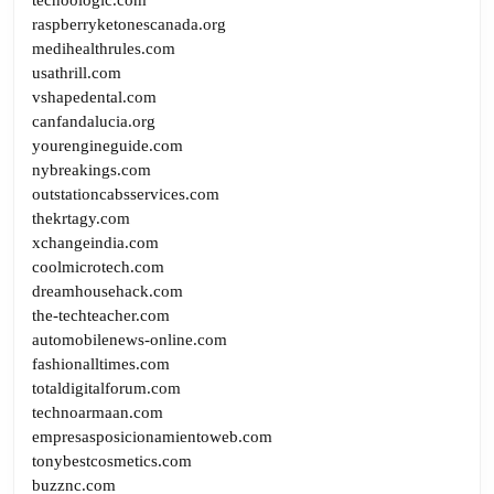
raspberryketonescanada.org
medihealthrules.com
usathrill.com
vshapedental.com
canfandalucia.org
yourengineguide.com
nybreakings.com
outstationcabsservices.com
thekrtagy.com
xchangeindia.com
coolmicrotech.com
dreamhousehack.com
the-techteacher.com
automobilenews-online.com
fashionalltimes.com
totaldigitalforum.com
technoarmaan.com
empresasposicionamientoweb.com
tonybestcosmetics.com
buzznc.com