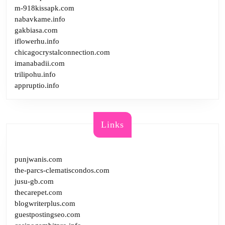
m-918kissapk.com
nabavkame.info
gakbiasa.com
iflowerhu.info
chicagocrystalconnection.com
imanabadii.com
trilipohu.info
appruptio.info
Links
punjwanis.com
the-parcs-clematiscondos.com
jusu-gb.com
thecarepet.com
blogwriterplus.com
guestpostingseo.com