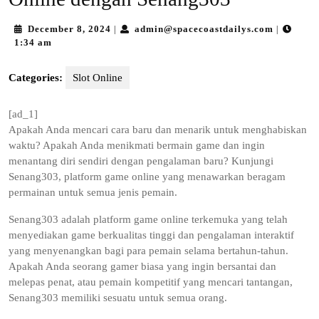
December
admin@sp
December 8, 2024
admin@spacecoastdailys.com
|
|
8,
1:34 am
2024
Categories:
Slot Online
[ad_1]
Apakah Anda mencari cara baru dan menarik untuk menghabiskan
waktu? Apakah Anda menikmati bermain game dan ingin
menantang diri sendiri dengan pengalaman baru? Kunjungi
Senang303, platform game online yang menawarkan beragam
permainan untuk semua jenis pemain.
Senang303 adalah platform game online terkemuka yang telah
menyediakan game berkualitas tinggi dan pengalaman interaktif
yang menyenangkan bagi para pemain selama bertahun-tahun.
Apakah Anda seorang gamer biasa yang ingin bersantai dan
melepas penat, atau pemain kompetitif yang mencari tantangan,
Senang303 memiliki sesuatu untuk semua orang.