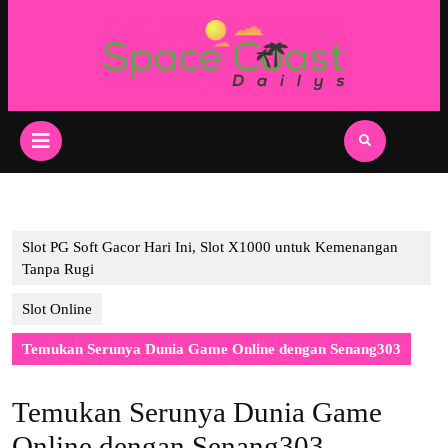
Skip
to
content
Skip
to
content
Open
Button
Slot PG Soft Gacor Hari Ini, Slot X1000 untuk Kemenangan
Tanpa Rugi
Slot Online
Temukan Serunya Dunia Game Online dengan Senang303
Temukan Serunya Dunia Game
Online dengan Senang303