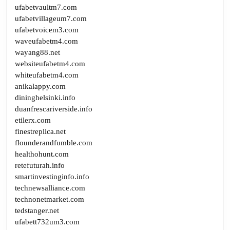
ufabetvaultm7.com
ufabetvillageum7.com
ufabetvoicem3.com
waveufabetm4.com
wayang88.net
websiteufabetm4.com
whiteufabetm4.com
anikalappy.com
dininghelsinki.info
duanfrescariverside.info
etilerx.com
finestreplica.net
flounderandfumble.com
healthohunt.com
retefuturah.info
smartinvestinginfo.info
technewsalliance.com
technonetmarket.com
tedstanger.net
ufabett732um3.com