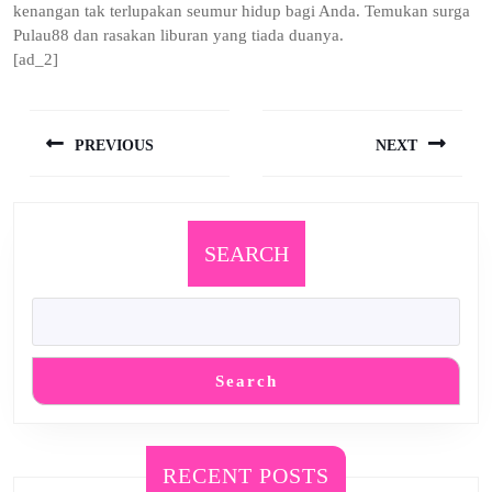
kenangan tak terlupakan seumur hidup bagi Anda. Temukan surga
Pulau88 dan rasakan liburan yang tiada duanya.
[ad_2]
Post
navigation
PREVIOUS
NEXT
Previous
Next
post:
post:
SEARCH
Search
RECENT POSTS