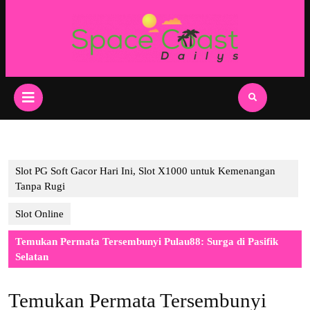
Skip
to
content
Skip
to
content
Open
Button
Slot PG Soft Gacor Hari Ini, Slot X1000 untuk Kemenangan
Tanpa Rugi
Slot Online
Temukan Permata Tersembunyi Pulau88: Surga di Pasifik
Selatan
Temukan Permata Tersembunyi