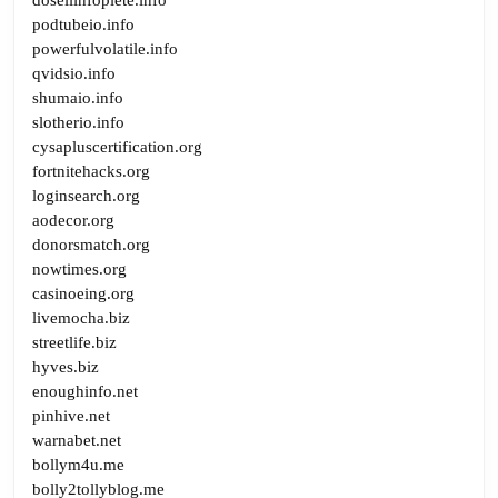
podtubeio.info
powerfulvolatile.info
qvidsio.info
shumaio.info
slotherio.info
cysapluscertification.org
fortnitehacks.org
loginsearch.org
aodecor.org
donorsmatch.org
nowtimes.org
casinoeing.org
livemocha.biz
streetlife.biz
hyves.biz
enoughinfo.net
pinhive.net
warnabet.net
bollym4u.me
bolly2tollyblog.me