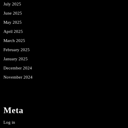
July 2025
June 2025
May 2025
April 2025
March 2025
February 2025
January 2025
December 2024
November 2024
Meta
Log in