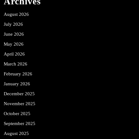
Archives
August 2026
July 2026
June 2026
May 2026
April 2026
March 2026
February 2026
January 2026
December 2025
November 2025
October 2025
September 2025
August 2025