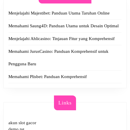
Menjelajahi Majestibet: Panduan Utama Taruhan Online
Memahami Saung4D: Panduan Utama untuk Desain Optimal
Menjelajahi Ahlicasino: Tinjauan Fitur yang Komprehensif
Memahami JurusCasino: Panduan Komprehensif untuk
Pengguna Baru
Memahami Plisbet: Panduan Komprehensif
Links
akun slot gacor
demo pg