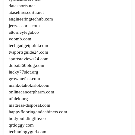
datasports.net
atasehirescortu.net
engineeringtechub.com
jerryescorts.com
attorneylegal.co
voomb.com
techgadgetpoint.com
tvsportsguide24.com
sportsreviews24.com
dubai360blog.com
lucky77slot.org
growmefast.com
mahkotahokislot.com
onlinecancerpharm.com
ufalek.org
mattress-disposal.com
happyflooringandcabinets.com
bodybuildinglife.co
qrdoggy.com
technologygud.com