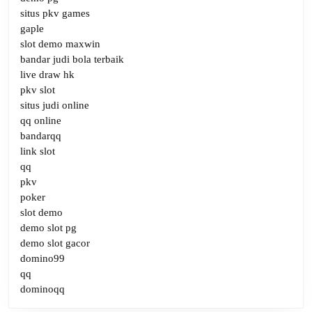
situs pkv games
gaple
slot demo maxwin
bandar judi bola terbaik
live draw hk
pkv slot
situs judi online
qq online
bandarqq
link slot
qq
pkv
poker
slot demo
demo slot pg
demo slot gacor
domino99
qq
dominoqq