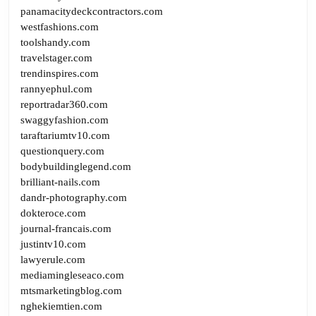
panamacitydeckcontractors.com
westfashions.com
toolshandy.com
travelstager.com
trendinspires.com
rannyephul.com
reportradar360.com
swaggyfashion.com
taraftariumtv10.com
questionquery.com
bodybuildinglegend.com
brilliant-nails.com
dandr-photography.com
dokteroce.com
journal-francais.com
justintv10.com
lawyerule.com
mediamingleseaco.com
mtsmarketingblog.com
nghekiemtien.com