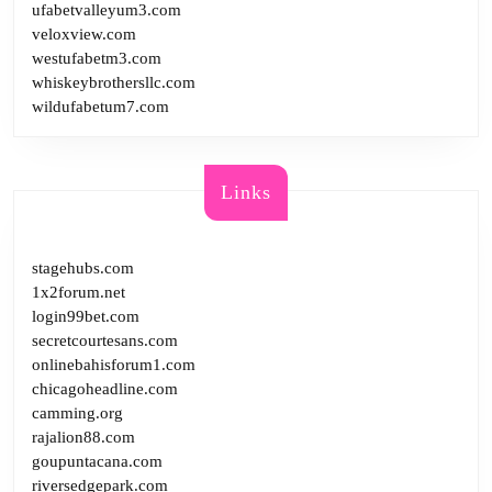
ufabetvalleyum3.com
veloxview.com
westufabetm3.com
whiskeybrothersllc.com
wildufabetum7.com
Links
stagehubs.com
1x2forum.net
login99bet.com
secretcourtesans.com
onlinebahisforum1.com
chicagoheadline.com
camming.org
rajalion88.com
goupuntacana.com
riversedgepark.com