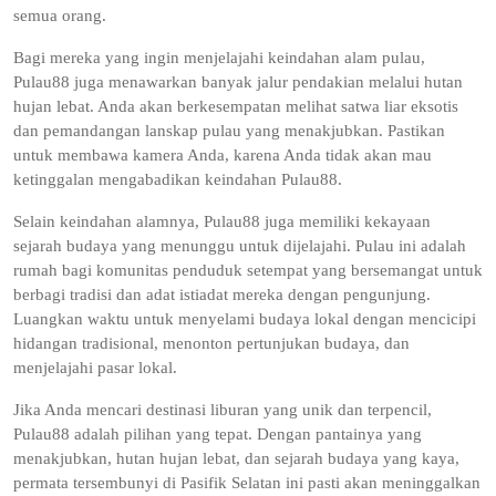
semua orang.
Bagi mereka yang ingin menjelajahi keindahan alam pulau,
Pulau88 juga menawarkan banyak jalur pendakian melalui hutan
hujan lebat. Anda akan berkesempatan melihat satwa liar eksotis
dan pemandangan lanskap pulau yang menakjubkan. Pastikan
untuk membawa kamera Anda, karena Anda tidak akan mau
ketinggalan mengabadikan keindahan Pulau88.
Selain keindahan alamnya, Pulau88 juga memiliki kekayaan
sejarah budaya yang menunggu untuk dijelajahi. Pulau ini adalah
rumah bagi komunitas penduduk setempat yang bersemangat untuk
berbagi tradisi dan adat istiadat mereka dengan pengunjung.
Luangkan waktu untuk menyelami budaya lokal dengan mencicipi
hidangan tradisional, menonton pertunjukan budaya, dan
menjelajahi pasar lokal.
Jika Anda mencari destinasi liburan yang unik dan terpencil,
Pulau88 adalah pilihan yang tepat. Dengan pantainya yang
menakjubkan, hutan hujan lebat, dan sejarah budaya yang kaya,
permata tersembunyi di Pasifik Selatan ini pasti akan meninggalkan