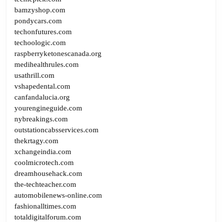
bamzyshop.com
pondycars.com
techonfutures.com
techoologic.com
raspberryketonescanada.org
medihealthrules.com
usathrill.com
vshapedental.com
canfandalucia.org
yourengineguide.com
nybreakings.com
outstationcabsservices.com
thekrtagy.com
xchangeindia.com
coolmicrotech.com
dreamhousehack.com
the-techteacher.com
automobilenews-online.com
fashionalltimes.com
totaldigitalforum.com