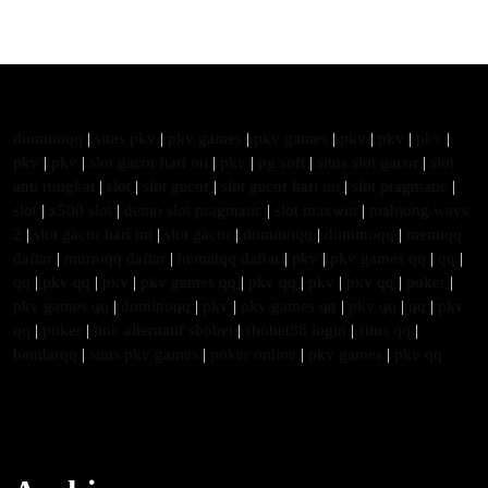
dominoqq
|
situs pkv
|
pkv games
|
pkv games
|
pkv
|
pkv
|
pkv
|
pkv
|
pkv
|
slot gacor hari ini
|
pkv
|
pg soft
|
situs slot gacor
|
slot
anti rungkat
|
slot
|
slot gacor
|
slot gacor hari ini
|
slot pragmatic
|
slot
|
x500 slot
|
demo slot pragmatic
|
slot maxwin
|
mahjong ways
2
|
slot gacor hari ini
|
slot gacor
|
dominoqq
|
dominoqq
|
menuqq
daftar
|
murniqq daftar
|
hematqq daftar
|
pkv
|
pkv games qq
|
qq
|
qq
|
pkv qq
|
pkv
|
pkv games qq
|
pkv qq
|
pkv
|
pkv qq
|
poker
|
pkv games qq
|
dominoqq
|
pkv
|
pkv games qq
|
pkv qq
|
qq
|
pkv
qq
|
poker
|
link alternatif sbobet
|
sbobet88 login
|
situs qq
|
bandarqq
|
situs pkv games
|
poker online
|
pkv games
|
pkv qq