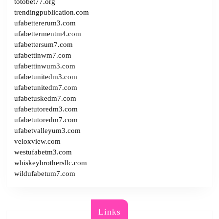
totobet77.org
trendingpublication.com
ufabettererum3.com
ufabettermentm4.com
ufabettersum7.com
ufabettinwm7.com
ufabettinwum3.com
ufabetunitedm3.com
ufabetunitedm7.com
ufabetuskedm7.com
ufabetutoredm3.com
ufabetutoredm7.com
ufabetvalleyum3.com
veloxview.com
westufabetm3.com
whiskeybrothersllc.com
wildufabetum7.com
Links