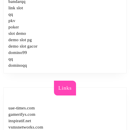
bandarqq
link slot
qq
pkv
poker
slot demo
demo slot pg
demo slot gacor
domino99
qq
dominoqq
Links
uae-times.com
gamerifys.com
inspiratif.net
vsmsnetworks.com