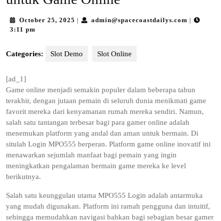
October
admin@spa
October 25, 2025
admin@spacecoastdailys.com
|
|
25,
3:11 pm
2025
Categories:
Slot Demo
Slot Online
[ad_1]
Game online menjadi semakin populer dalam beberapa tahun
terakhir, dengan jutaan pemain di seluruh dunia menikmati game
favorit mereka dari kenyamanan rumah mereka sendiri. Namun,
salah satu tantangan terbesar bagi para gamer online adalah
menemukan platform yang andal dan aman untuk bermain. Di
situlah Login MPO555 berperan. Platform game online inovatif ini
menawarkan sejumlah manfaat bagi pemain yang ingin
meningkatkan pengalaman bermain game mereka ke level
berikutnya.
Salah satu keunggulan utama MPO555 Login adalah antarmuka
yang mudah digunakan. Platform ini ramah pengguna dan intuitif,
sehingga memudahkan navigasi bahkan bagi sebagian besar gamer