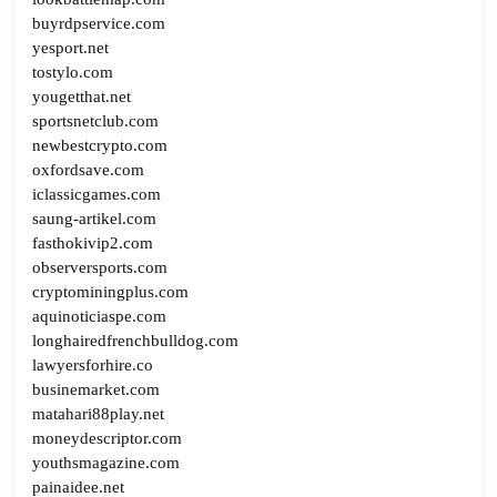
buyrdpservice.com
yesport.net
tostylo.com
yougetthat.net
sportsnetclub.com
newbestcrypto.com
oxfordsave.com
iclassicgames.com
saung-artikel.com
fasthokivip2.com
observersports.com
cryptominingplus.com
aquinoticiaspe.com
longhairedfrenchbulldog.com
lawyersforhire.co
businemarket.com
matahari88play.net
moneydescriptor.com
youthsmagazine.com
painaidee.net