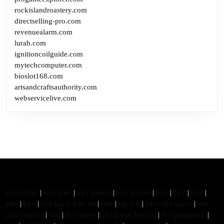
rockislandroastery.com
directselling-pro.com
revenuealarm.com
lurab.com
ignitioncoilguide.com
mytechcomputer.com
bioslot168.com
artsandcraftsauthority.com
webservicelive.com
dominoqq
|
situs pkv
|
pkv games
|
pkv games
|
pkv
|
pkv
|
pkv
|
pkv
|
pkv
|
slot gacor hari ini
|
pkv
|
pg soft
|
situs slot gacor
|
slot
anti rungkat
|
slot
|
slot gacor
|
slot gacor hari ini
|
slot pragmatic
|