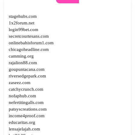
stagehubs.com
1x2forum.net
login99bet.com
secretcourtesans.com
onlinebahisforum1.com
chicagoheadline.com
camming.org
rajalion88.com
goupuntacana.com
riversedgepark.com
zaseez.com
catchycrunch.com
nofaphub.com
nefertitingalls.com
patsyscreations.com
income4proof.com
educaritas.org
lensajelajah.com