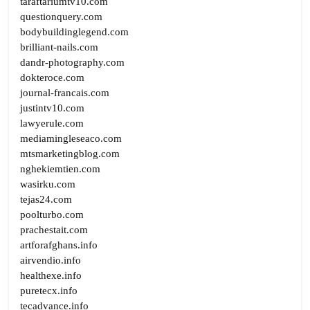
taraftariumtv10.com
questionquery.com
bodybuildinglegend.com
brilliant-nails.com
dandr-photography.com
dokteroce.com
journal-francais.com
justintv10.com
lawyerule.com
mediamingleseaco.com
mtsmarketingblog.com
nghekiemtien.com
wasirku.com
tejas24.com
poolturbo.com
prachestait.com
artforafghans.info
airvendio.info
healthexe.info
puretecx.info
tecadvance.info