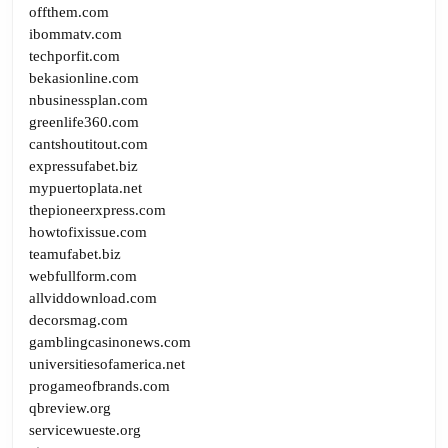
offthem.com
ibommatv.com
techporfit.com
bekasionline.com
nbusinessplan.com
greenlife360.com
cantshoutitout.com
expressufabet.biz
mypuertoplata.net
thepioneerxpress.com
howtofixissue.com
teamufabet.biz
webfullform.com
allviddownload.com
decorsmag.com
gamblingcasinonews.com
universitiesofamerica.net
progameofbrands.com
qbreview.org
servicewueste.org