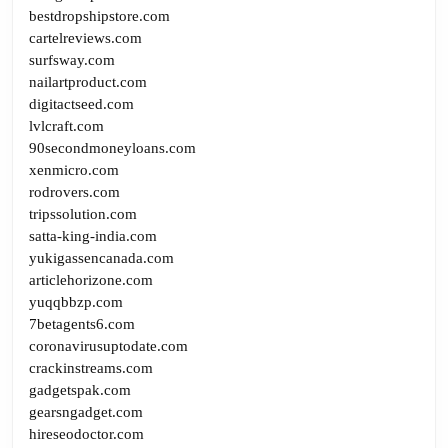
bestdropshipstore.com
cartelreviews.com
surfsway.com
nailartproduct.com
digitactseed.com
lvlcraft.com
90secondmoneyloans.com
xenmicro.com
rodrovers.com
tripssolution.com
satta-king-india.com
yukigassencanada.com
articlehorizone.com
yuqqbbzp.com
7betagents6.com
coronavirusuptodate.com
crackinstreams.com
gadgetspak.com
gearsngadget.com
hireseodoctor.com