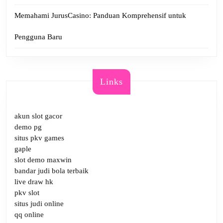
Memahami JurusCasino: Panduan Komprehensif untuk
Pengguna Baru
Links
akun slot gacor
demo pg
situs pkv games
gaple
slot demo maxwin
bandar judi bola terbaik
live draw hk
pkv slot
situs judi online
qq online