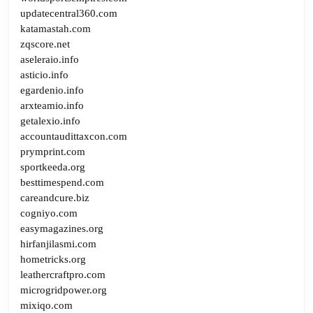
updatecentral360.com
katamastah.com
zqscore.net
aseleraio.info
asticio.info
egardenio.info
arxteamio.info
getalexio.info
accountaudittaxcon.com
prymprint.com
sportkeeda.org
besttimespend.com
careandcure.biz
cogniyo.com
easymagazines.org
hirfanjilasmi.com
hometricks.org
leathercraftpro.com
microgridpower.org
mixiqo.com