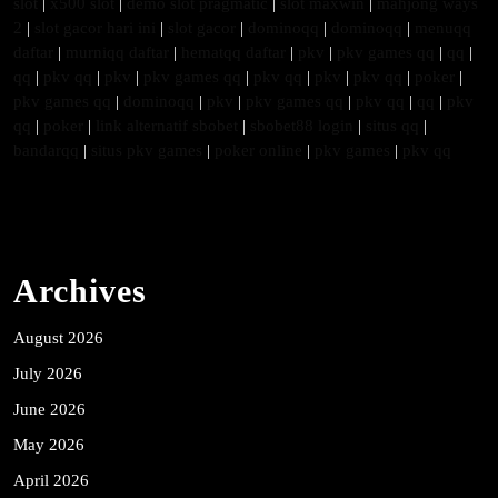
slot
|
x500 slot
|
demo slot pragmatic
|
slot maxwin
|
mahjong ways
2
|
slot gacor hari ini
|
slot gacor
|
dominoqq
|
dominoqq
|
menuqq
daftar
|
murniqq daftar
|
hematqq daftar
|
pkv
|
pkv games qq
|
qq
|
qq
|
pkv qq
|
pkv
|
pkv games qq
|
pkv qq
|
pkv
|
pkv qq
|
poker
|
pkv games qq
|
dominoqq
|
pkv
|
pkv games qq
|
pkv qq
|
qq
|
pkv
qq
|
poker
|
link alternatif sbobet
|
sbobet88 login
|
situs qq
|
bandarqq
|
situs pkv games
|
poker online
|
pkv games
|
pkv qq
Archives
August 2026
July 2026
June 2026
May 2026
April 2026