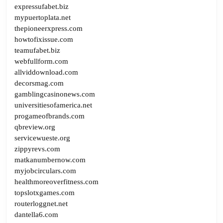
expressufabet.biz
mypuertoplata.net
thepioneerxpress.com
howtofixissue.com
teamufabet.biz
webfullform.com
allviddownload.com
decorsmag.com
gamblingcasinonews.com
universitiesofamerica.net
progameofbrands.com
qbreview.org
servicewueste.org
zippyrevs.com
matkanumbernow.com
myjobcirculars.com
healthmoreoverfitness.com
topslotxgames.com
routerloggnet.net
dantella6.com