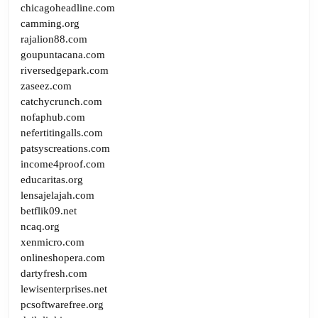
chicagoheadline.com
camming.org
rajalion88.com
goupuntacana.com
riversedgepark.com
zaseez.com
catchycrunch.com
nofaphub.com
nefertitingalls.com
patsyscreations.com
income4proof.com
educaritas.org
lensajelajah.com
betflik09.net
ncaq.org
xenmicro.com
onlineshopera.com
dartyfresh.com
lewisenterprises.net
pcsoftwarefree.org