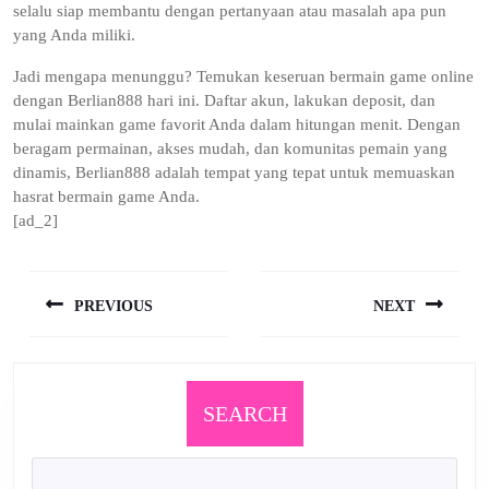
selalu siap membantu dengan pertanyaan atau masalah apa pun
yang Anda miliki.
Jadi mengapa menunggu? Temukan keseruan bermain game online
dengan Berlian888 hari ini. Daftar akun, lakukan deposit, dan
mulai mainkan game favorit Anda dalam hitungan menit. Dengan
beragam permainan, akses mudah, dan komunitas pemain yang
dinamis, Berlian888 adalah tempat yang tepat untuk memuaskan
hasrat bermain game Anda.
[ad_2]
Post
navigation
PREVIOUS
NEXT
Previous
Next
post:
post:
SEARCH