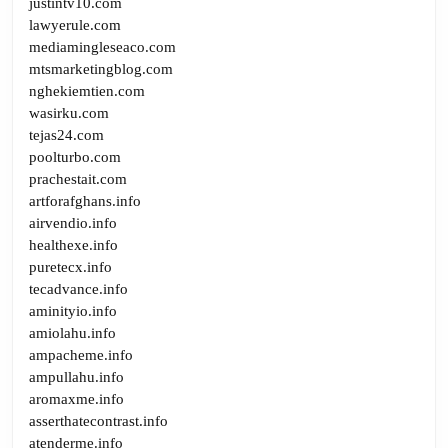
justintv10.com
lawyerule.com
mediamingleseaco.com
mtsmarketingblog.com
nghekiemtien.com
wasirku.com
tejas24.com
poolturbo.com
prachestait.com
artforafghans.info
airvendio.info
healthexe.info
puretecx.info
tecadvance.info
aminityio.info
amiolahu.info
ampacheme.info
ampullahu.info
aromaxme.info
asserthatecontrast.info
atenderme.info