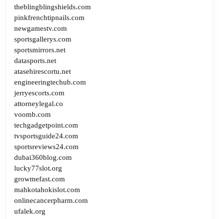
theblingblingshields.com
pinkfrenchtipnails.com
newgamestv.com
sportsgallerys.com
sportsmirrors.net
datasports.net
atasehirescortu.net
engineeringtechub.com
jerryescorts.com
attorneylegal.co
voomb.com
techgadgetpoint.com
tvsportsguide24.com
sportsreviews24.com
dubai360blog.com
lucky77slot.org
growmefast.com
mahkotahokislot.com
onlinecancerpharm.com
ufalek.org