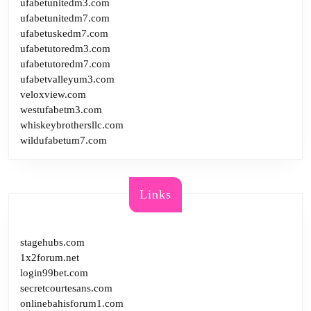
ufabetunitedm3.com
ufabetunitedm7.com
ufabetuskedm7.com
ufabetutoredm3.com
ufabetutoredm7.com
ufabetvalleyum3.com
veloxview.com
westufabetm3.com
whiskeybrothersllc.com
wildufabetum7.com
Links
stagehubs.com
1x2forum.net
login99bet.com
secretcourtesans.com
onlinebahisforum1.com