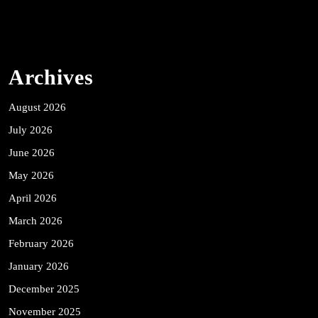
Archives
August 2026
July 2026
June 2026
May 2026
April 2026
March 2026
February 2026
January 2026
December 2025
November 2025