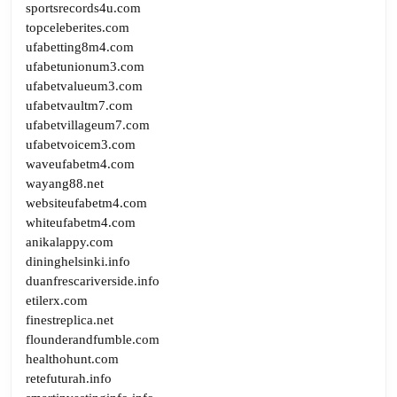
sportsrecords4u.com
topceleberites.com
ufabetting8m4.com
ufabetunionum3.com
ufabetvalueum3.com
ufabetvaultm7.com
ufabetvillageum7.com
ufabetvoicem3.com
waveufabetm4.com
wayang88.net
websiteufabetm4.com
whiteufabetm4.com
anikalappy.com
dininghelsinki.info
duanfrescariverside.info
etilerx.com
finestreplica.net
flounderandfumble.com
healthohunt.com
retefuturah.info