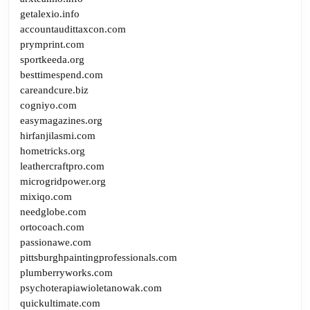
getalexio.info
accountaudittaxcon.com
prymprint.com
sportkeeda.org
besttimespend.com
careandcure.biz
cogniyo.com
easymagazines.org
hirfanjilasmi.com
hometricks.org
leathercraftpro.com
microgridpower.org
mixiqo.com
needglobe.com
ortocoach.com
passionawe.com
pittsburghpaintingprofessionals.com
plumberryworks.com
psychoterapiawioletanowak.com
quickultimate.com