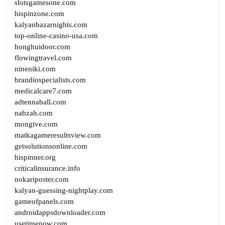
slotsgamesone.com
hispinzone.com
kalyanbazarnights.com
top-online-casino-usa.com
honghuidoor.com
flowingtravel.com
nineniki.com
brandiospecialists.com
medicalcare7.com
adtennaball.com
nabzah.com
mongive.com
matkagameresultsview.com
getsolutionsonline.com
hispinner.org
criticalinsurance.info
nokariposter.com
kalyan-guessing-nightplay.com
gameofpanels.com
androidappsdownloader.com
usetimenow.com