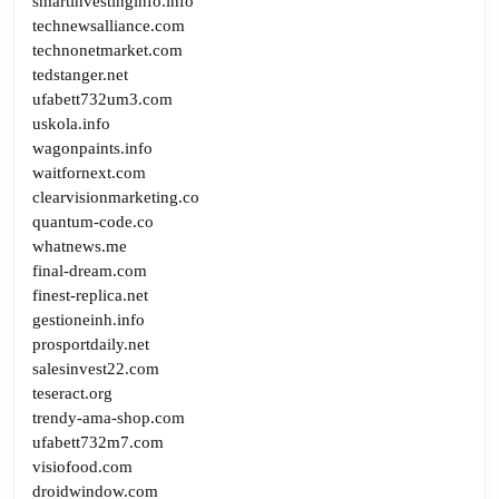
smartinvestinginfo.info
technewsalliance.com
technonetmarket.com
tedstanger.net
ufabett732um3.com
uskola.info
wagonpaints.info
waitfornext.com
clearvisionmarketing.co
quantum-code.co
whatnews.me
final-dream.com
finest-replica.net
gestioneinh.info
prosportdaily.net
salesinvest22.com
teseract.org
trendy-ama-shop.com
ufabett732m7.com
visiofood.com
droidwindow.com