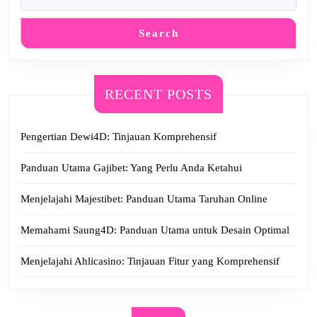
Search
RECENT POSTS
Pengertian Dewi4D: Tinjauan Komprehensif
Panduan Utama Gajibet: Yang Perlu Anda Ketahui
Menjelajahi Majestibet: Panduan Utama Taruhan Online
Memahami Saung4D: Panduan Utama untuk Desain Optimal
Menjelajahi Ahlicasino: Tinjauan Fitur yang Komprehensif