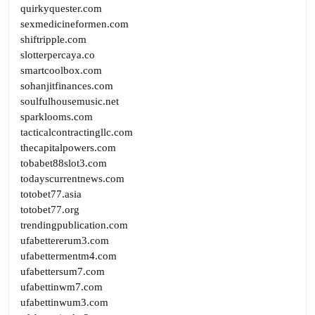
quirkyquester.com
sexmedicineformen.com
shiftripple.com
slotterpercaya.co
smartcoolbox.com
sohanjitfinances.com
soulfulhousemusic.net
sparklooms.com
tacticalcontractingllc.com
thecapitalpowers.com
tobabet88slot3.com
todayscurrentnews.com
totobet77.asia
totobet77.org
trendingpublication.com
ufabettererum3.com
ufabettermentm4.com
ufabettersum7.com
ufabettinwm7.com
ufabettinwum3.com