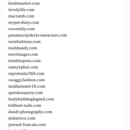
kindsmarket.com
luvelylife.com
macramb.com
mypet-diary.com
oxweekly.com
panamacitydeckcontractors.com
westfashions.com
toolshandy.com
travelstager.com
trendinspires.com
rannyephul.com
reportradar360.com
swaggyfashion.com
taraftariumtv10.com
questionquery.com
bodybuildinglegend.com
brilliant-nails.com
dandr-photography.com
dokteroce.com
journal-francais.com