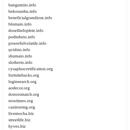
bangumiio.info
bekosunhu.info
beneficialgrandiose.info
blomaio.info
dosellinfoplete.info
podtubeio.info
powerfulvolatile.info
qvidsio.info
shumaio.info
slotherio.info
cysapluscertification.org
fortnitehacks.org
loginsearch.org
aodecor.org
donorsmatch.org
nowtimes.org
casinoeing.org
livemocha.biz
streetlife.biz
hyves.biz