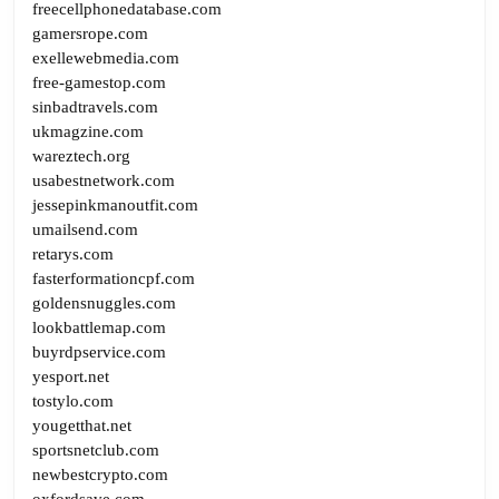
freecellphonedatabase.com
gamersrope.com
exellewebmedia.com
free-gamestop.com
sinbadtravels.com
ukmagzine.com
wareztech.org
usabestnetwork.com
jessepinkmanoutfit.com
umailsend.com
retarys.com
fasterformationcpf.com
goldensnuggles.com
lookbattlemap.com
buyrdpservice.com
yesport.net
tostylo.com
yougetthat.net
sportsnetclub.com
newbestcrypto.com
oxfordsave.com