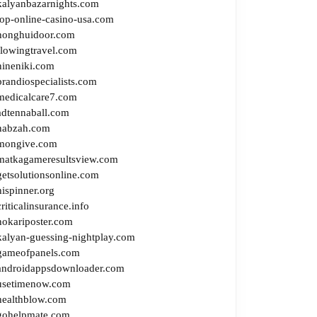
kalyanbazarnights.com
top-online-casino-usa.com
honghuidoor.com
flowingtravel.com
nineniki.com
brandiospecialists.com
medicalcare7.com
adtennaball.com
nabzah.com
mongive.com
matkagameresultsview.com
getsolutionsonline.com
hispinner.org
criticalinsurance.info
nokariposter.com
kalyan-guessing-nightplay.com
gameofpanels.com
androidappsdownloader.com
usetimenow.com
healthblow.com
gohelpmate.com