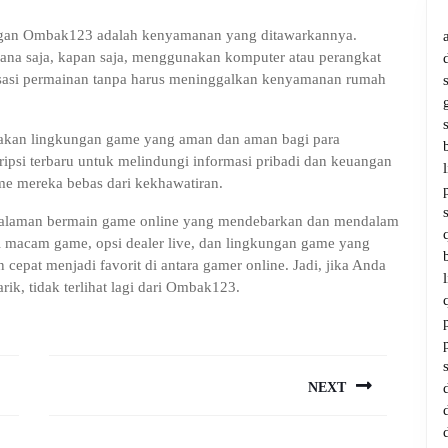
dengan Ombak123 adalah kenyamanan yang ditawarkannya.
ana saja, kapan saja, menggunakan komputer atau perangkat
ensasi permainan tanpa harus meninggalkan kenyamanan rumah
kan lingkungan game yang aman dan aman bagi para
ipsi terbaru untuk melindungi informasi pribadi dan keuangan
e mereka bebas dari kekhawatiran.
laman bermain game online yang mendebarkan dan mendalam
i macam game, opsi dealer live, dan lingkungan game yang
at menjadi favorit di antara gamer online. Jadi, jika Anda
k, tidak terlihat lagi dari Ombak123.
NEXT
Next
post: