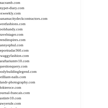
macramb.com
mypet-diary.com
oxweekly.com
panamacitydeckcontractors.com
westfashions.com
toolshandy.com
travelstager.com
trendinspires.com
rannyephul.com
reportradar360.com
swaggyfashion.com
taraftariumtv10.com
questionquery.com
bodybuildinglegend.com
brilliant-nails.com
dandr-photography.com
dokteroce.com
journal-francais.com
justintv10.com
lawyerule.com