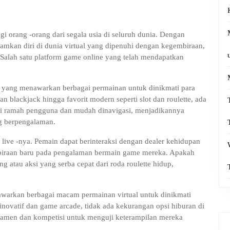
gi orang -orang dari segala usia di seluruh dunia. Dengan
mkan diri di dunia virtual yang dipenuhi dengan kegembiraan,
Salah satu platform game online yang telah mendapatkan
yang menawarkan berbagai permainan untuk dinikmati para
n blackjack hingga favorit modern seperti slot dan roulette, ada
ni ramah pengguna dan mudah dinavigasi, menjadikannya
g berpengalaman.
live -nya. Pemain dapat berinteraksi dengan dealer kehidupan
mbiraan baru pada pengalaman bermain game mereka. Apakah
g atau aksi yang serba cepat dari roda roulette hidup,
arkan berbagai macam permainan virtual untuk dinikmati
 inovatif dan game arcade, tidak ada kekurangan opsi hiburan di
urnamen dan kompetisi untuk menguji keterampilan mereka