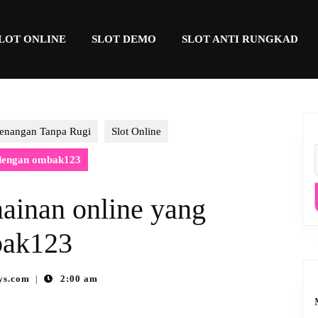
LOT ONLINE
SLOT DEMO
SLOT ANTI RUNGKAD
menangan Tanpa Rugi
Slot Online
 dengan ombak123
ainan online yang
bak123
admin@spacecoastdailys.com
ys.com
2:00 am
|