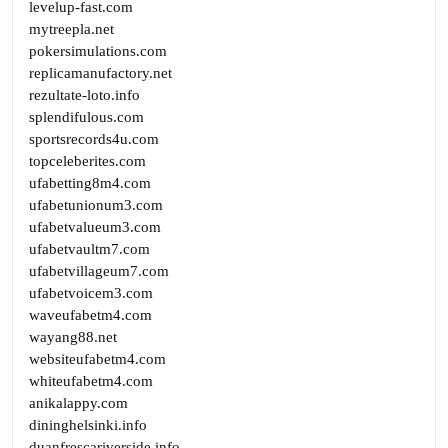
levelup-fast.com
mytreepla.net
pokersimulations.com
replicamanufactory.net
rezultate-loto.info
splendifulous.com
sportsrecords4u.com
topceleberites.com
ufabetting8m4.com
ufabetunionum3.com
ufabetvalueum3.com
ufabetvaultm7.com
ufabetvillageum7.com
ufabetvoicem3.com
waveufabetm4.com
wayang88.net
websiteufabetm4.com
whiteufabetm4.com
anikalappy.com
dininghelsinki.info
duanfrescariverside.info