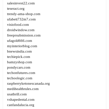
salesinvest22.com
teseract.org
trendy-ama-shop.com
ufabett732m7.com
visiofood.com
droidwindow.com
freeprsubmission.com
ufagold666.com
myinteriorblog.com
bnewsindia.com
techiepick.com
bamzyshop.com
pondycars.com
techonfutures.com
techoologic.com
raspberryketonescanada.org
medihealthrules.com
usathrill.com
vshapedental.com
canfandalucia.org