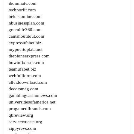
ibommatv.com
techporfit.com
bekasionline.com
nbusinessplan.com
greenlife360.com
cantshoutitout.com
expressufabet.biz
mypuertoplata.net
thepioneerxpress.com
howtofixissue.com
teamufabet.biz
webfullform.com
allviddownload.com
decorsmag.com
gamblingcasinonews.com
universitiesofamerica.net
progameofbrands.com
qbreview.org
servicewueste.org
zippyrevs.com