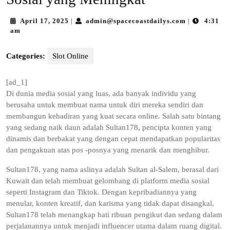
April
admin@space
April 17, 2025
admin@spacecoastdailys.com
4:31
|
|
17,
am
2025
Categories:
Slot Online
[ad_1]
Di dunia media sosial yang luas, ada banyak individu yang
berusaha untuk membuat nama untuk diri mereka sendiri dan
membangun kehadiran yang kuat secara online. Salah satu bintang
yang sedang naik daun adalah Sultan178, pencipta konten yang
dinamis dan berbakat yang dengan cepat mendapatkan popularitas
dan pengakuan atas pos -posnya yang menarik dan menghibur.
Sultan178, yang nama aslinya adalah Sultan al-Salem, berasal dari
Kuwait dan telah membuat gelombang di platform media sosial
seperti Instagram dan Tiktok. Dengan kepribadiannya yang
menular, konten kreatif, dan karisma yang tidak dapat disangkal,
Sultan178 telah menangkap hati ribuan pengikut dan sedang dalam
perjalanannya untuk menjadi influencer utama dalam ruang digital.