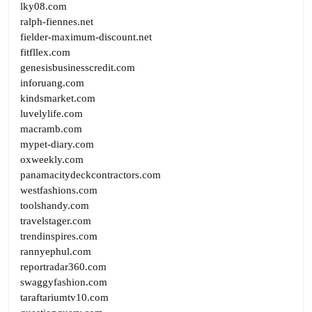
lky08.com
ralph-fiennes.net
fielder-maximum-discount.net
fitfllex.com
genesisbusinesscredit.com
inforuang.com
kindsmarket.com
luvelylife.com
macramb.com
mypet-diary.com
oxweekly.com
panamacitydeckcontractors.com
westfashions.com
toolshandy.com
travelstager.com
trendinspires.com
rannyephul.com
reportradar360.com
swaggyfashion.com
taraftariumtv10.com