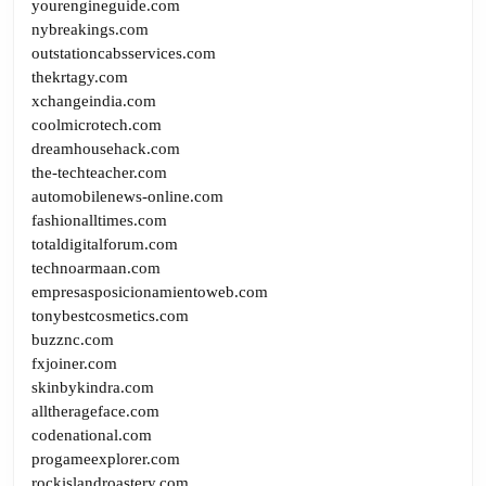
yourengineguide.com
nybreakings.com
outstationcabsservices.com
thekrtagy.com
xchangeindia.com
coolmicrotech.com
dreamhousehack.com
the-techteacher.com
automobilenews-online.com
fashionalltimes.com
totaldigitalforum.com
technoarmaan.com
empresasposicionamientoweb.com
tonybestcosmetics.com
buzznc.com
fxjoiner.com
skinbykindra.com
alltherageface.com
codenational.com
progameexplorer.com
rockislandroastery.com