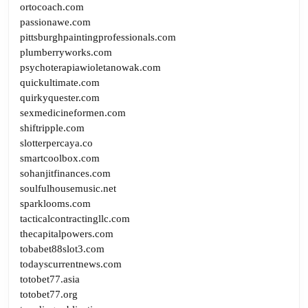
ortocoach.com
passionawe.com
pittsburghpaintingprofessionals.com
plumberryworks.com
psychoterapiawioletanowak.com
quickultimate.com
quirkyquester.com
sexmedicineformen.com
shiftripple.com
slotterpercaya.co
smartcoolbox.com
sohanjitfinances.com
soulfulhousemusic.net
sparklooms.com
tacticalcontractingllc.com
thecapitalpowers.com
tobabet88slot3.com
todayscurrentnews.com
totobet77.asia
totobet77.org