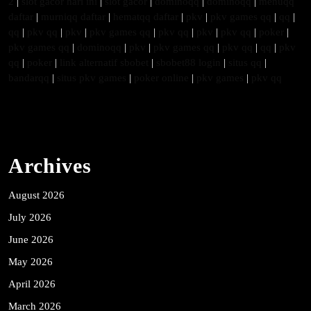
2
|
slot gacor hari ini
|
slot gacor
|
dominoqq
|
dominoqq
|
menuqq
daftar
|
murniqq daftar
|
hematqq daftar
|
pkv
|
pkv games qq
|
qq
|
qq
|
pkv qq
|
pkv
|
pkv games qq
|
pkv qq
|
pkv
|
pkv qq
|
poker
|
pkv games qq
|
dominoqq
|
pkv
|
pkv games qq
|
pkv qq
|
qq
|
pkv
qq
|
poker
|
link alternatif sbobet
|
sbobet88 login
|
situs qq
|
bandarqq
|
situs pkv games
|
poker online
|
pkv games
|
pkv qq
Archives
August 2026
July 2026
June 2026
May 2026
April 2026
March 2026