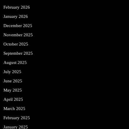
February 2026
January 2026
December 2025
November 2025
October 2025
September 2025
August 2025
July 2025
June 2025
May 2025
April 2025
March 2025
February 2025
January 2025