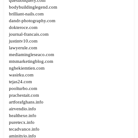
questionquery.com
bodybuildinglegend.com
brilliant-nails.com
dandr-photography.com
dokteroce.com
journal-francais.com
justintv10.com
lawyerule.com
mediamingleseaco.com
mtsmarketingblog.com
nghekiemtien.com
wasirku.com
tejas24.com
poolturbo.com
prachestait.com
artforafghans.info
airvendio.info
healthexe.info
puretecx.info
tecadvance.info
aminityio.info