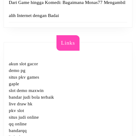
Dari Game hingga Komedi: Bagaimana Monas77 Mengambil
alih Internet dengan Badai
Links
akun slot gacor
demo pg
situs pkv games
gaple
slot demo maxwin
bandar judi bola terbaik
live draw hk
pkv slot
situs judi online
qq online
bandarqq