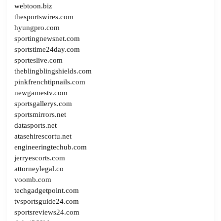
webtoon.biz
thesportswires.com
hyungpro.com
sportingnewsnet.com
sportstime24day.com
sporteslive.com
theblingblingshields.com
pinkfrenchtipnails.com
newgamestv.com
sportsgallerys.com
sportsmirrors.net
datasports.net
atasehirescortu.net
engineeringtechub.com
jerryescorts.com
attorneylegal.co
voomb.com
techgadgetpoint.com
tvsportsguide24.com
sportsreviews24.com