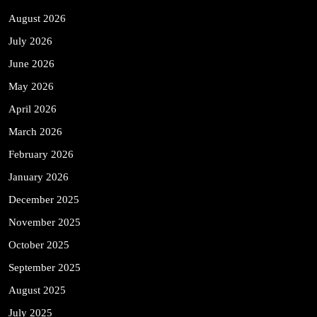
August 2026
July 2026
June 2026
May 2026
April 2026
March 2026
February 2026
January 2026
December 2025
November 2025
October 2025
September 2025
August 2025
July 2025