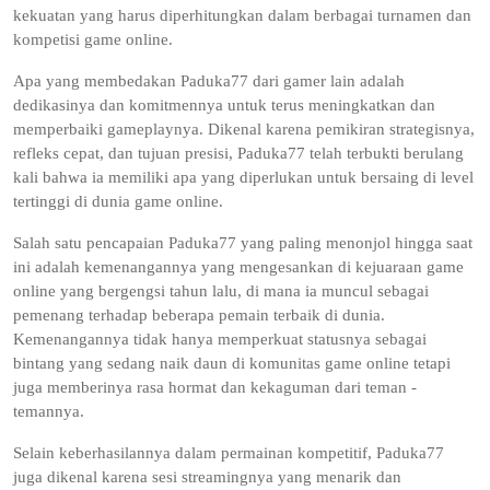
kekuatan yang harus diperhitungkan dalam berbagai turnamen dan
kompetisi game online.
Apa yang membedakan Paduka77 dari gamer lain adalah
dedikasinya dan komitmennya untuk terus meningkatkan dan
memperbaiki gameplaynya. Dikenal karena pemikiran strategisnya,
refleks cepat, dan tujuan presisi, Paduka77 telah terbukti berulang
kali bahwa ia memiliki apa yang diperlukan untuk bersaing di level
tertinggi di dunia game online.
Salah satu pencapaian Paduka77 yang paling menonjol hingga saat
ini adalah kemenangannya yang mengesankan di kejuaraan game
online yang bergengsi tahun lalu, di mana ia muncul sebagai
pemenang terhadap beberapa pemain terbaik di dunia.
Kemenangannya tidak hanya memperkuat statusnya sebagai
bintang yang sedang naik daun di komunitas game online tetapi
juga memberinya rasa hormat dan kekaguman dari teman -
temannya.
Selain keberhasilannya dalam permainan kompetitif, Paduka77
juga dikenal karena sesi streamingnya yang menarik dan