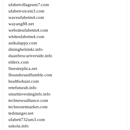
ufabetvillageum7.com
ufabetvoicem3.com
waveufabetm4.com
wayang88.net
websiteufabetm4.com
whiteufabetm4.com
anikalappy.com
dininghelsinki.info
duanfrescariverside.info
etilerx.com
finestreplica.net
flounderandfumble.com
healthohunt.com
retefuturah.info
smartinvestinginfo.info
technewsalliance.com
technonetmarket.com
tedstanger.net
ufabett732um3.com
uskola.info