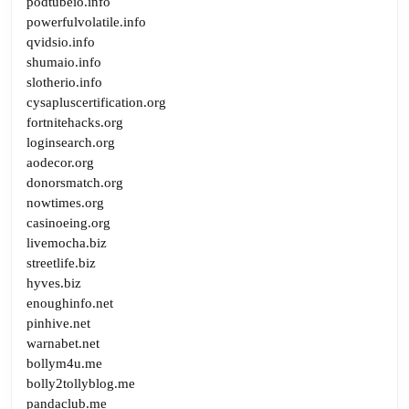
podtubeio.info
powerfulvolatile.info
qvidsio.info
shumaio.info
slotherio.info
cysapluscertification.org
fortnitehacks.org
loginsearch.org
aodecor.org
donorsmatch.org
nowtimes.org
casinoeing.org
livemocha.biz
streetlife.biz
hyves.biz
enoughinfo.net
pinhive.net
warnabet.net
bollym4u.me
bolly2tollyblog.me
pandaclub.me