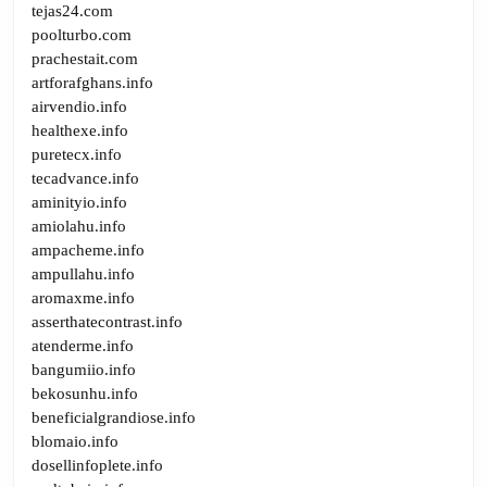
tejas24.com
poolturbo.com
prachestait.com
artforafghans.info
airvendio.info
healthexe.info
puretecx.info
tecadvance.info
aminityio.info
amiolahu.info
ampacheme.info
ampullahu.info
aromaxme.info
asserthatecontrast.info
atenderme.info
bangumiio.info
bekosunhu.info
beneficialgrandiose.info
blomaio.info
dosellinfoplete.info