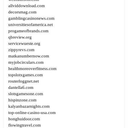
allviddownload.com
decorsmag.com
gamblingcasinonews.com
universitiesofamerica.net
progameofbrands.com
qbreview.org
servicewueste.org
zippyrevs.com
matkanumbernow.com
myjobcirculars.com
healthmoreoverfitness.com
topslotxgames.com
routerloggnet.net
dantella6.com
slotsgamesone.com
hispinzone.com
kalyanbazarnights.com
top-online-casino-usa.com
honghuidoor.com
flowingtravel.com