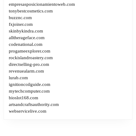
empresasposicionamientoweb.com
tonybestcosmetics.com
buzznc.com
fxjoiner.com
skinbykindra.com
alltherageface.com
codenational.com
progameexplorer.com
rockislandroastery.com
directselling-pro.com
revenuealarm.com
lurab.com
ignitioncoilguide.com
mytechcomputer.com
bioslot168.com
artsandcraftsauthority.com
webservicelive.com