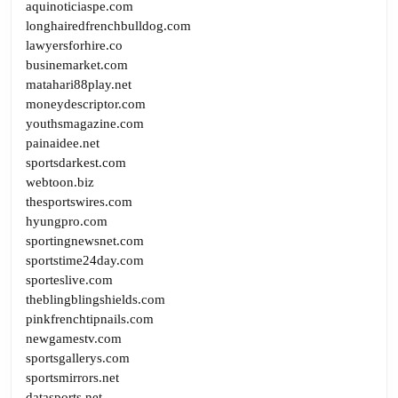
aquinoticiaspe.com
longhairedfrenchbulldog.com
lawyersforhire.co
businemarket.com
matahari88play.net
moneydescriptor.com
youthsmagazine.com
painaidee.net
sportsdarkest.com
webtoon.biz
thesportswires.com
hyungpro.com
sportingnewsnet.com
sportstime24day.com
sporteslive.com
theblingblingshields.com
pinkfrenchtipnails.com
newgamestv.com
sportsgallerys.com
sportsmirrors.net
datasports.net