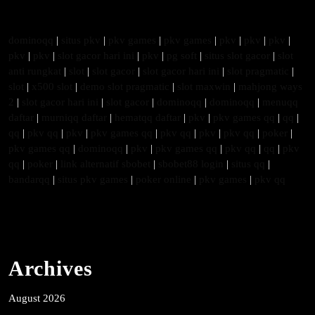
dominoqq
|
situs pkv
|
pkv games
|
pkv games
|
pkv
|
pkv
|
pkv
|
pkv
|
pkv
|
slot gacor hari ini
|
pkv
|
pg soft
|
situs slot gacor
|
slot
anti rungkat
|
slot
|
slot gacor
|
slot gacor hari ini
|
slot pragmatic
|
slot
|
x500 slot
|
demo slot pragmatic
|
slot maxwin
|
mahjong ways
2
|
slot gacor hari ini
|
slot gacor
|
dominoqq
|
dominoqq
|
menuqq
daftar
|
murniqq daftar
|
hematqq daftar
|
pkv
|
pkv games qq
|
qq
|
qq
|
pkv qq
|
pkv
|
pkv games qq
|
pkv qq
|
pkv
|
pkv qq
|
poker
|
pkv games qq
|
dominoqq
|
pkv
|
pkv games qq
|
pkv qq
|
qq
|
pkv
qq
|
poker
|
link alternatif sbobet
|
sbobet88 login
|
situs qq
|
bandarqq
|
situs pkv games
|
poker online
|
pkv games
|
pkv qq
Archives
August 2026