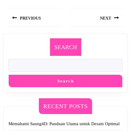
Post
navigation
PREVIOUS
NEXT
Previous
Next
post:
post:
SEARCH
Search
RECENT POSTS
Memahami Saung4D: Panduan Utama untuk Desain Optimal