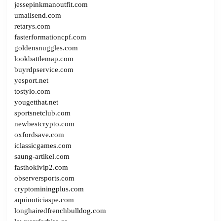
jessepinkmanoutfit.com
umailsend.com
retarys.com
fasterformationcpf.com
goldensnuggles.com
lookbattlemap.com
buyrdpservice.com
yesport.net
tostylo.com
yougetthat.net
sportsnetclub.com
newbestcrypto.com
oxfordsave.com
iclassicgames.com
saung-artikel.com
fasthokivip2.com
observersports.com
cryptominingplus.com
aquinoticiaspe.com
longhairedfrenchbulldog.com