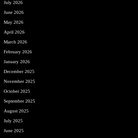
July 2026
June 2026
May 2026
April 2026
March 2026
February 2026
January 2026
December 2025
November 2025
October 2025
September 2025
August 2025
July 2025
June 2025