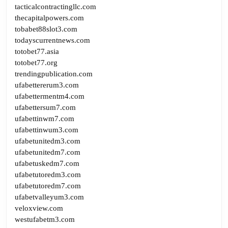
tacticalcontractingllc.com
thecapitalpowers.com
tobabet88slot3.com
todayscurrentnews.com
totobet77.asia
totobet77.org
trendingpublication.com
ufabettererum3.com
ufabettermentm4.com
ufabettersum7.com
ufabettinwm7.com
ufabettinwum3.com
ufabetunitedm3.com
ufabetunitedm7.com
ufabetuskedm7.com
ufabetutoredm3.com
ufabetutoredm7.com
ufabetvalleyum3.com
veloxview.com
westufabetm3.com