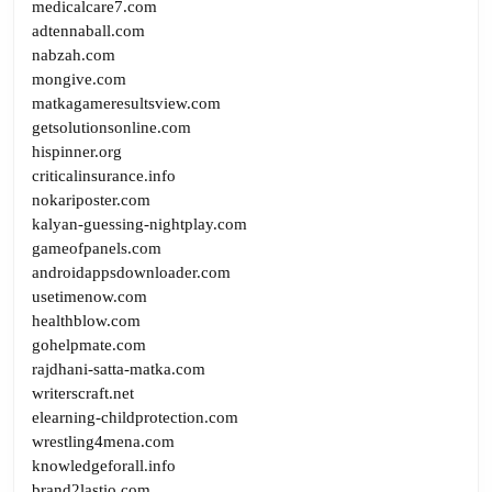
medicalcare7.com
adtennaball.com
nabzah.com
mongive.com
matkagameresultsview.com
getsolutionsonline.com
hispinner.org
criticalinsurance.info
nokariposter.com
kalyan-guessing-nightplay.com
gameofpanels.com
androidappsdownloader.com
usetimenow.com
healthblow.com
gohelpmate.com
rajdhani-satta-matka.com
writerscraft.net
elearning-childprotection.com
wrestling4mena.com
knowledgeforall.info
brand2lastio.com