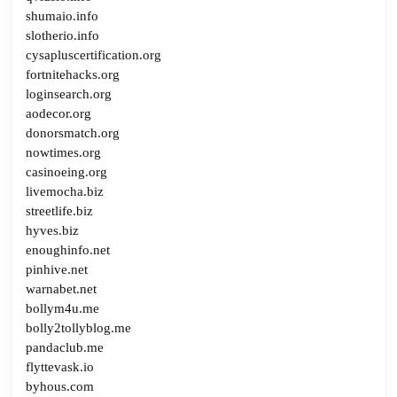
shumaio.info
slotherio.info
cysapluscertification.org
fortnitehacks.org
loginsearch.org
aodecor.org
donorsmatch.org
nowtimes.org
casinoeing.org
livemocha.biz
streetlife.biz
hyves.biz
enoughinfo.net
pinhive.net
warnabet.net
bollym4u.me
bolly2tollyblog.me
pandaclub.me
flyttevask.io
byhous.com