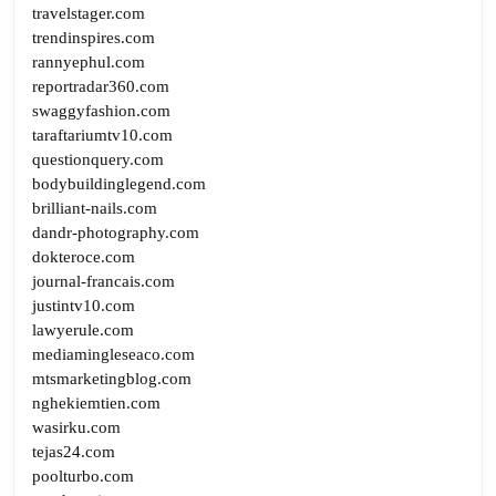
travelstager.com
trendinspires.com
rannyephul.com
reportradar360.com
swaggyfashion.com
taraftariumtv10.com
questionquery.com
bodybuildinglegend.com
brilliant-nails.com
dandr-photography.com
dokteroce.com
journal-francais.com
justintv10.com
lawyerule.com
mediamingleseaco.com
mtsmarketingblog.com
nghekiemtien.com
wasirku.com
tejas24.com
poolturbo.com