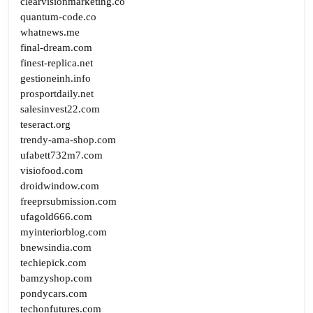
clearvisionmarketing.co
quantum-code.co
whatnews.me
final-dream.com
finest-replica.net
gestioneinh.info
prosportdaily.net
salesinvest22.com
teseract.org
trendy-ama-shop.com
ufabett732m7.com
visiofood.com
droidwindow.com
freeprsubmission.com
ufagold666.com
myinteriorblog.com
bnewsindia.com
techiepick.com
bamzyshop.com
pondycars.com
techonfutures.com