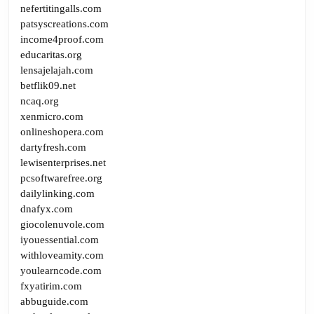
nefertitingalls.com
patsyscreations.com
income4proof.com
educaritas.org
lensajelajah.com
betflik09.net
ncaq.org
xenmicro.com
onlineshopera.com
dartyfresh.com
lewisenterprises.net
pcsoftwarefree.org
dailylinking.com
dnafyx.com
giocolenuvole.com
iyouessential.com
withloveamity.com
youlearncode.com
fxyatirim.com
abbuguide.com