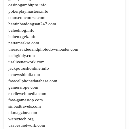
casinogambitpro.info
pokerplaymasters.info
courseoncourse.com
bantinbatdongsan247.com
bahednog.info
bahenxgek.info
pertamaskre.com
threadsvideoandphotodownloader.com
techgiddy.com
usalivenetwork.com
jackpotrushonline.info
ucnewshindi.com
freecellphonedatabase.com
gamersrope.com
exellewebmedia.com
free-gamestop.com
sinbadtravels.com
ukmagzine.com
wareztech.org
usabestnetwork.com