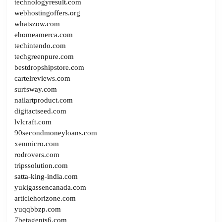
technologyresult.com
webhostingoffers.org
whatszow.com
ehomeamerca.com
techintendo.com
techgreenpure.com
bestdropshipstore.com
cartelreviews.com
surfsway.com
nailartproduct.com
digitactseed.com
lvlcraft.com
90secondmoneyloans.com
xenmicro.com
rodrovers.com
tripssolution.com
satta-king-india.com
yukigassencanada.com
articlehorizone.com
yuqqbbzp.com
7betagents6.com