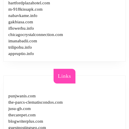
hartfordplazahotel.com
m-918kissapk.com
nabavkame.info
gakbiasa.com
iflowerhu.info
chicagocrystalconnection.com
imanabadii.com
trilipohu.info
appruptio.info
Links
punjwanis.com
the-parcs-clematiscondos.com
jusu-gb.com
thecarepet.com
blogwriterplus.com
guestpostingseo.com