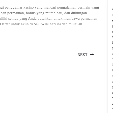
agi penggemar kasino yang mencari pengalaman bermain yang
ihan permainan, bonus yang murah hati, dan dukungan
memiliki semua yang Anda butuhkan untuk membawa permainan
Daftar untuk akun di SGCWIN hari ini dan mulailah
!
NEXT
Next
post: