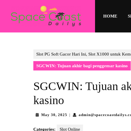
Skip
to
content
HOME
S
Skip
to
content
Slot PG Soft Gacor Hari Ini, Slot X1000 untuk Ke
SGCWIN: Tujuan akhir bagi penggemar kasino
SGCWIN: Tujuan akh
kasino
May
May 30, 2025
admin@spacecoastdailys.
|
30,
2025
Categories:
Slot Online