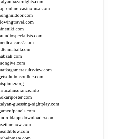
kalyanbazarnights.com
top-online-casino-usa.com
honghuidoor.com
flowingtravel.com
nineniki.com
brandiospecialists.com
medicalcare7.com
adtennaball.com
nabzah.com
mongive.com
matkagameresultsview.com
getsolutionsonline.com
hispinner.org
criticalinsurance.info
nokariposter.com
kalyan-guessing-nightplay.com
gameofpanels.com
androidappsdownloader.com
usetimenow.com
healthblow.com
gohelpmate.com