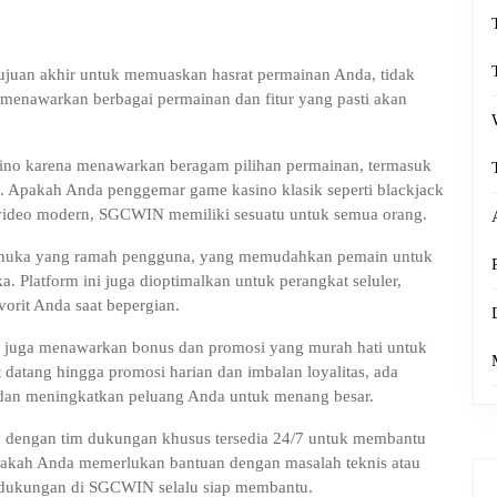
ujuan akhir untuk memuaskan hasrat permainan Anda, tidak
ni menawarkan berbagai permainan dan fitur yang pasti akan
ino karena menawarkan beragam pilihan permainan, termasuk
g. Apakah Anda penggemar game kasino klasik seperti blackjack
t video modern, SGCWIN memiliki sesuatu untuk semua orang.
tarmuka yang ramah pengguna, yang memudahkan pemain untuk
 Platform ini juga dioptimalkan untuk perangkat seluler,
orit Anda saat bepergian.
juga menawarkan bonus dan promosi yang murah hati untuk
datang hingga promosi harian dan imbalan loyalitas, ada
dan meningkatkan peluang Anda untuk menang besar.
 dengan tim dukungan khusus tersedia 24/7 untuk membantu
pakah Anda memerlukan bantuan dengan masalah teknis atau
im dukungan di SGCWIN selalu siap membantu.