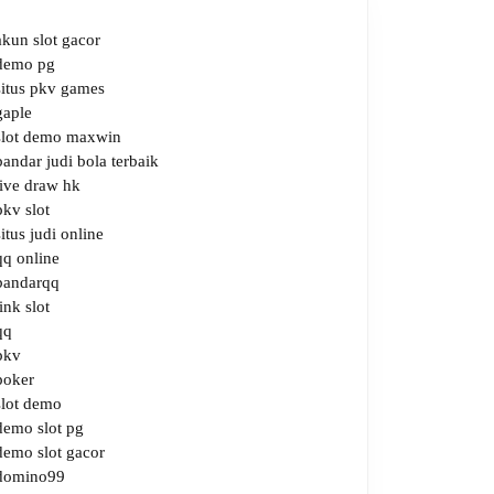
akun slot gacor
demo pg
situs pkv games
gaple
slot demo maxwin
bandar judi bola terbaik
live draw hk
pkv slot
situs judi online
qq online
bandarqq
link slot
qq
pkv
poker
slot demo
demo slot pg
demo slot gacor
domino99