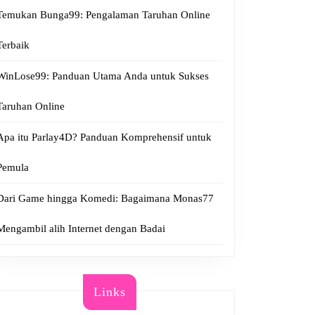
Temukan Bunga99: Pengalaman Taruhan Online
Terbaik
WinLose99: Panduan Utama Anda untuk Sukses
Taruhan Online
Apa itu Parlay4D? Panduan Komprehensif untuk
Pemula
Dari Game hingga Komedi: Bagaimana Monas77
Mengambil alih Internet dengan Badai
Links