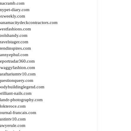
macramb.com
mypet-diary.com
oxweekly.com
panamacitydeckcontractors.com
westfashions.com
toolshandy.com
travelstager.com
trendinspires.com
rannyephul.com
reportradar360.com
swaggyfashion.com
taraftariumtv10.com
questionquery.com
bodybuildinglegend.com
brilliant-nails.com
dandr-photography.com
dokteroce.com
journal-francais.com
justintv10.com
lawyerule.com