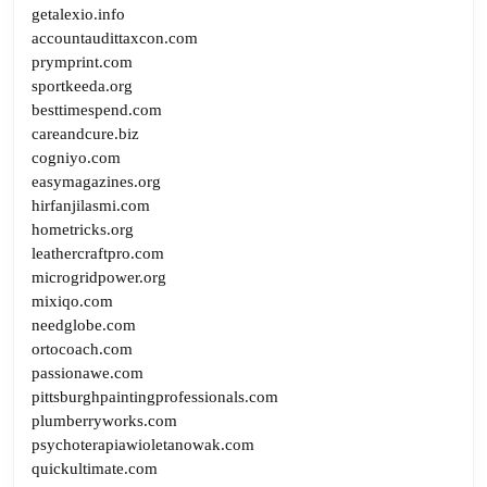
getalexio.info
accountaudittaxcon.com
prymprint.com
sportkeeda.org
besttimespend.com
careandcure.biz
cogniyo.com
easymagazines.org
hirfanjilasmi.com
hometricks.org
leathercraftpro.com
microgridpower.org
mixiqo.com
needglobe.com
ortocoach.com
passionawe.com
pittsburghpaintingprofessionals.com
plumberryworks.com
psychoterapiawioletanowak.com
quickultimate.com