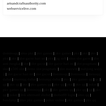
artsandcraftsauthority.com
webservicelive.com
dominoqq
|
situs pkv
|
pkv games
|
pkv games
|
pkv
|
pkv
|
pkv
|
pkv
|
pkv
|
slot gacor hari ini
|
pkv
|
pg soft
|
situs slot gacor
|
slot
anti rungkat
|
slot
|
slot gacor
|
slot gacor hari ini
|
slot pragmatic
|
slot
|
x500 slot
|
demo slot pragmatic
|
slot maxwin
|
mahjong ways
2
|
slot gacor hari ini
|
slot gacor
|
dominoqq
|
dominoqq
|
menuqq
daftar
|
murniqq daftar
|
hematqq daftar
|
pkv
|
pkv games qq
|
qq
|
qq
|
pkv qq
|
pkv
|
pkv games qq
|
pkv qq
|
pkv
|
pkv qq
|
poker
|
pkv games qq
|
dominoqq
|
pkv
|
pkv games qq
|
pkv qq
|
qq
|
pkv
qq
|
poker
|
link alternatif sbobet
|
sbobet88 login
|
situs qq
|
bandarqq
|
situs pkv games
|
poker online
|
pkv games
|
pkv qq