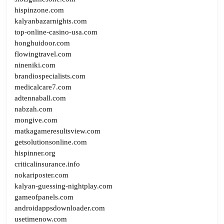
hispinzone.com
kalyanbazarnights.com
top-online-casino-usa.com
honghuidoor.com
flowingtravel.com
nineniki.com
brandiospecialists.com
medicalcare7.com
adtennaball.com
nabzah.com
mongive.com
matkagameresultsview.com
getsolutionsonline.com
hispinner.org
criticalinsurance.info
nokariposter.com
kalyan-guessing-nightplay.com
gameofpanels.com
androidappsdownloader.com
usetimenow.com