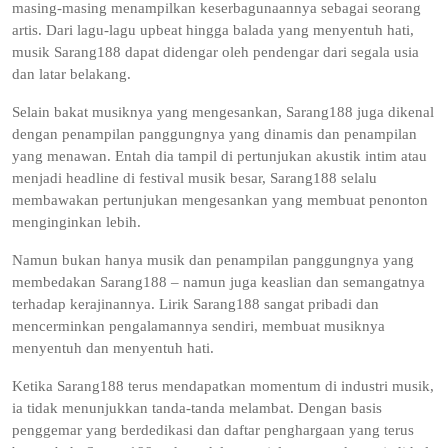
masing-masing menampilkan keserbagunaannya sebagai seorang
artis. Dari lagu-lagu upbeat hingga balada yang menyentuh hati,
musik Sarang188 dapat didengar oleh pendengar dari segala usia
dan latar belakang.
Selain bakat musiknya yang mengesankan, Sarang188 juga dikenal
dengan penampilan panggungnya yang dinamis dan penampilan
yang menawan. Entah dia tampil di pertunjukan akustik intim atau
menjadi headline di festival musik besar, Sarang188 selalu
membawakan pertunjukan mengesankan yang membuat penonton
menginginkan lebih.
Namun bukan hanya musik dan penampilan panggungnya yang
membedakan Sarang188 – namun juga keaslian dan semangatnya
terhadap kerajinannya. Lirik Sarang188 sangat pribadi dan
mencerminkan pengalamannya sendiri, membuat musiknya
menyentuh dan menyentuh hati.
Ketika Sarang188 terus mendapatkan momentum di industri musik,
ia tidak menunjukkan tanda-tanda melambat. Dengan basis
penggemar yang berdedikasi dan daftar penghargaan yang terus