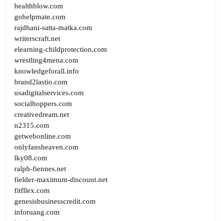
healthblow.com
gohelpmate.com
rajdhani-satta-matka.com
writerscraft.net
elearning-childprotection.com
wrestling4mena.com
knowledgeforall.info
brand2lastio.com
usadigitalservices.com
socialhoppers.com
creativedream.net
n2315.com
getwebonline.com
onlyfansheaven.com
lky08.com
ralph-fiennes.net
fielder-maximum-discount.net
fitfllex.com
genesisbusinesscredit.com
inforuang.com