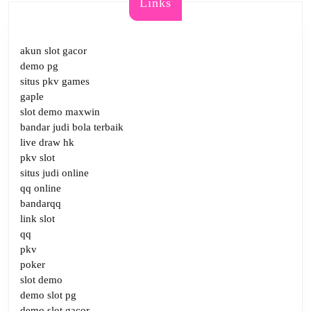
Links
akun slot gacor
demo pg
situs pkv games
gaple
slot demo maxwin
bandar judi bola terbaik
live draw hk
pkv slot
situs judi online
qq online
bandarqq
link slot
qq
pkv
poker
slot demo
demo slot pg
demo slot gacor