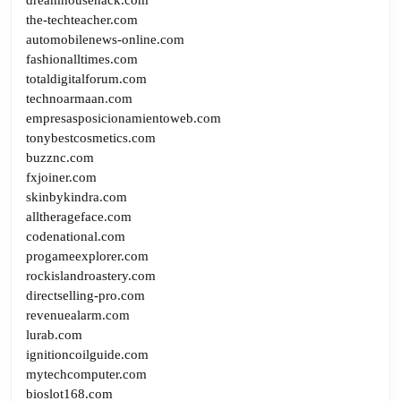
the-techteacher.com
automobilenews-online.com
fashionalltimes.com
totaldigitalforum.com
technoarmaan.com
empresasposicionamientoweb.com
tonybestcosmetics.com
buzznc.com
fxjoiner.com
skinbykindra.com
alltherageface.com
codenational.com
progameexplorer.com
rockislandroastery.com
directselling-pro.com
revenuealarm.com
lurab.com
ignitioncoilguide.com
mytechcomputer.com
bioslot168.com