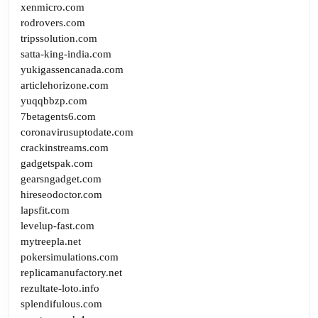
xenmicro.com
rodrovers.com
tripssolution.com
satta-king-india.com
yukigassencanada.com
articlehorizone.com
yuqqbbzp.com
7betagents6.com
coronavirusuptodate.com
crackinstreams.com
gadgetspak.com
gearsngadget.com
hireseodoctor.com
lapsfit.com
levelup-fast.com
mytreepla.net
pokersimulations.com
replicamanufactory.net
rezultate-loto.info
splendifulous.com