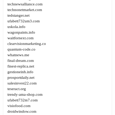
technewsalliance.com
technonetmarket.com
tedstanger.net
ufabett732um3.com
uskola.info
wagonpaints.info
waitfornext.com
clearvisionmarketing.co
quantum-code.co
whatnews.me
final-dream.com
finest-replica.net
gestioneinh.info
prosportdaily.net
salesinvest22.com
teseract.org
trendy-ama-shop.com
ufabett732m7.com
visiofood.com
droidwindow.com