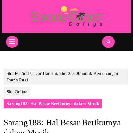
Skip
to
content
Skip
to
content
Open
Button
Slot PG Soft Gacor Hari Ini, Slot X1000 untuk Kemenangan
Tanpa Rugi
Slot Online
Sarang188: Hal Besar Berikutnya dalam Musik
Sarang188: Hal Besar Berikutnya
dalam Musik