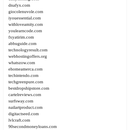
dnafyx.com
giocolenuvole.com
iyouessential.com
withloveamity.com
youlearncode.com
fxyatirim.com
abbuguide.com
technologyresult.com
webhostingoffers.org
whatszow.com
ehomeamerca.com
techintendo.com
techgreenpure.com
bestdropshipstore.com
cartelreviews.com
surfsway.com
nailartproduct.com
digitactseed.com
lvlcraft.com
90secondmoneyloans.com