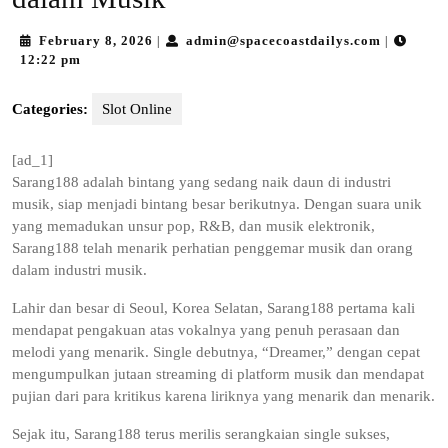
February
admin@spa
February 8, 2026
admin@spacecoastdailys.com
|
|
8,
12:22 pm
2026
Categories:
Slot Online
[ad_1]
Sarang188 adalah bintang yang sedang naik daun di industri
musik, siap menjadi bintang besar berikutnya. Dengan suara unik
yang memadukan unsur pop, R&B, dan musik elektronik,
Sarang188 telah menarik perhatian penggemar musik dan orang
dalam industri musik.
Lahir dan besar di Seoul, Korea Selatan, Sarang188 pertama kali
mendapat pengakuan atas vokalnya yang penuh perasaan dan
melodi yang menarik. Single debutnya, “Dreamer,” dengan cepat
mengumpulkan jutaan streaming di platform musik dan mendapat
pujian dari para kritikus karena liriknya yang menarik dan menarik.
Sejak itu, Sarang188 terus merilis serangkaian single sukses,