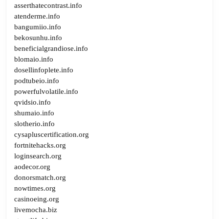
asserthatecontrast.info
atenderme.info
bangumiio.info
bekosunhu.info
beneficialgrandiose.info
blomaio.info
dosellinfoplete.info
podtubeio.info
powerfulvolatile.info
qvidsio.info
shumaio.info
slotherio.info
cysapluscertification.org
fortnitehacks.org
loginsearch.org
aodecor.org
donorsmatch.org
nowtimes.org
casinoeing.org
livemocha.biz