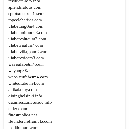
rezultate-loto.info
splendifulous.com
sportsrecords4u.com
topceleberites.com
ufabetting8m4.com
ufabetunionum3.com
ufabetvalueum3.com
ufabetvaultm7.com
ufabetvillageum7.com
ufabetvoicem3.com
waveufabetm4.com
wayang88.net
websiteufabetm4.com
whiteufabetm4.com
anikalappy.com
dininghelsinki.info
duanfrescariverside.info
etilerx.com
finestreplica.net
flounderandfumble.com
healthohunt.com