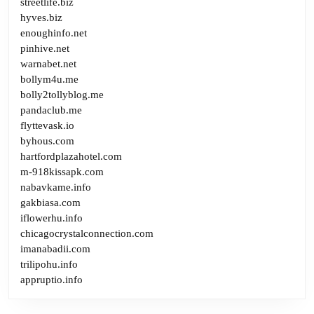
streetlife.biz
hyves.biz
enoughinfo.net
pinhive.net
warnabet.net
bollym4u.me
bolly2tollyblog.me
pandaclub.me
flyttevask.io
byhous.com
hartfordplazahotel.com
m-918kissapk.com
nabavkame.info
gakbiasa.com
iflowerhu.info
chicagocrystalconnection.com
imanabadii.com
trilipohu.info
appruptio.info