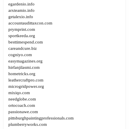
egardenio.info
arxteamio.info
getalexio.info
accountaudittaxcon.com
prymprint.com
sportkeeda.org
besttimespend.com
careandcure.biz
cogniyo.com
easymagazines.org
hirfanjilasmi.com
hometricks.org
leathercraftpro.com
microgridpower.org
mixiqo.com
needglobe.com
ortocoach.com
passionawe.com
pittsburghpaintingprofessionals.com
plumberryworks.com