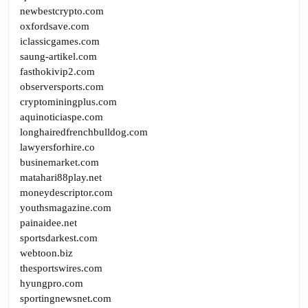
newbestcrypto.com
oxfordsave.com
iclassicgames.com
saung-artikel.com
fasthokivip2.com
observersports.com
cryptominingplus.com
aquinoticiaspe.com
longhairedfrenchbulldog.com
lawyersforhire.co
businemarket.com
matahari88play.net
moneydescriptor.com
youthsmagazine.com
painaidee.net
sportsdarkest.com
webtoon.biz
thesportswires.com
hyungpro.com
sportingnewsnet.com