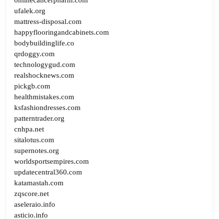
ufalek.org
mattress-disposal.com
happyflooringandcabinets.com
bodybuildinglife.co
qrdoggy.com
technologygud.com
realshocknews.com
pickgb.com
healthmistakes.com
ksfashiondresses.com
patterntrader.org
cnhpa.net
sitalotus.com
supernotes.org
worldsportsempires.com
updatecentral360.com
katamastah.com
zqscore.net
aseleraio.info
asticio.info