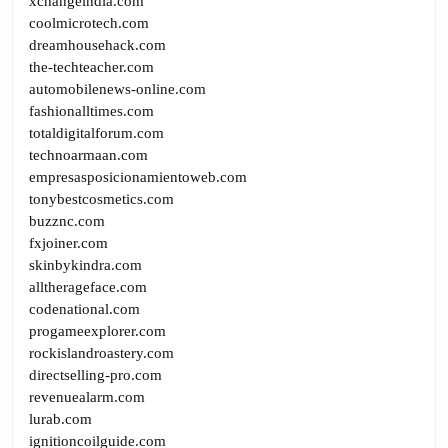
xchangeindia.com
coolmicrotech.com
dreamhousehack.com
the-techteacher.com
automobilenews-online.com
fashionalltimes.com
totaldigitalforum.com
technoarmaan.com
empresasposicionamientoweb.com
tonybestcosmetics.com
buzznc.com
fxjoiner.com
skinbykindra.com
alltherageface.com
codenational.com
progameexplorer.com
rockislandroastery.com
directselling-pro.com
revenuealarm.com
lurab.com
ignitioncoilguide.com