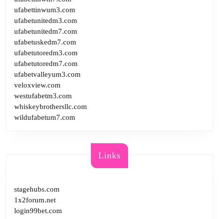
ufabettinwum3.com
ufabetunitedm3.com
ufabetunitedm7.com
ufabetuskedm7.com
ufabetutoredm3.com
ufabetutoredm7.com
ufabetvalleyum3.com
veloxview.com
westufabetm3.com
whiskeybrothersllc.com
wildufabetum7.com
Links
stagehubs.com
1x2forum.net
login99bet.com