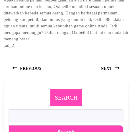
Apakah Anda pemain berpengalaman atau baru dalam permainan
taruhan online dan kasino, Oxibet88 memiliki sesuatu untuk
ditawarkan kepada semua orang. Dengan berbagai permainan,
peluang kompetitif, dan bonus yang murah hati, Oxibet88 adalah
tujuan utama untuk semua kebutuhan game online Anda. Jadi
mengapa menunggu? Daftar dengan Oxibet88 hari ini dan mulailah
menang besar!
[ad_2]
Post
navigation
PREVIOUS
NEXT
Previous
Next
post:
post:
SEARCH
Search