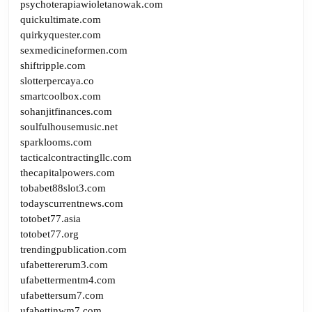
psychoterapiawioletanowak.com
quickultimate.com
quirkyquester.com
sexmedicineformen.com
shiftripple.com
slotterpercaya.co
smartcoolbox.com
sohanjitfinances.com
soulfulhousemusic.net
sparklooms.com
tacticalcontractingllc.com
thecapitalpowers.com
tobabet88slot3.com
todayscurrentnews.com
totobet77.asia
totobet77.org
trendingpublication.com
ufabettererum3.com
ufabettermentm4.com
ufabettersum7.com
ufabettinwm7.com