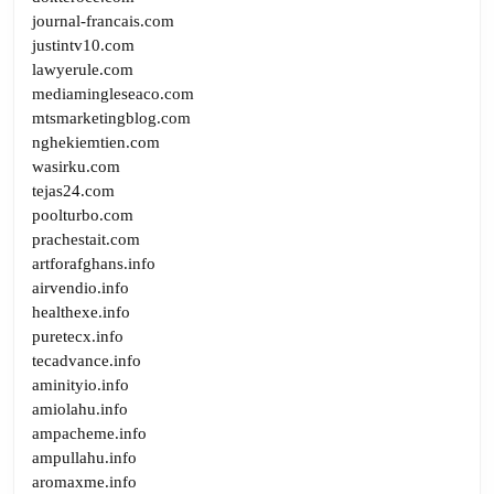
journal-francais.com
justintv10.com
lawyerule.com
mediamingleseaco.com
mtsmarketingblog.com
nghekiemtien.com
wasirku.com
tejas24.com
poolturbo.com
prachestait.com
artforafghans.info
airvendio.info
healthexe.info
puretecx.info
tecadvance.info
aminityio.info
amiolahu.info
ampacheme.info
ampullahu.info
aromaxme.info