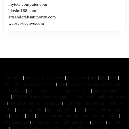
mytechcomputer.com
bioslot168.com
artsandcraftsauthority.com
webservicelive.com
dominoqq
|
situs pkv
|
pkv games
|
pkv games
|
pkv
|
pkv
|
pkv
|
pkv
|
pkv
|
slot gacor hari ini
|
pkv
|
pg soft
|
situs slot gacor
|
slot
anti rungkat
|
slot
|
slot gacor
|
slot gacor hari ini
|
slot pragmatic
|
slot
|
x500 slot
|
demo slot pragmatic
|
slot maxwin
|
mahjong ways
2
|
slot gacor hari ini
|
slot gacor
|
dominoqq
|
dominoqq
|
menuqq
daftar
|
murniqq daftar
|
hematqq daftar
|
pkv
|
pkv games qq
|
qq
|
qq
|
pkv qq
|
pkv
|
pkv games qq
|
pkv qq
|
pkv
|
pkv qq
|
poker
|
pkv games qq
|
dominoqq
|
pkv
|
pkv games qq
|
pkv qq
|
qq
|
pkv
qq
|
poker
|
link alternatif sbobet
|
sbobet88 login
|
situs qq
|