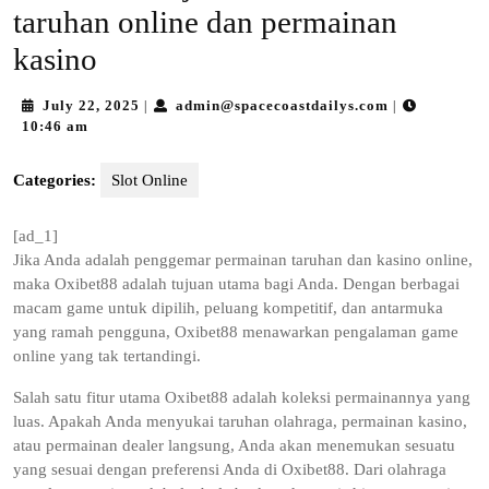
taruhan online dan permainan
kasino
July
admin@spacec
July 22, 2025
admin@spacecoastdailys.com
|
|
22,
10:46 am
2025
Categories:
Slot Online
[ad_1]
Jika Anda adalah penggemar permainan taruhan dan kasino online,
maka Oxibet88 adalah tujuan utama bagi Anda. Dengan berbagai
macam game untuk dipilih, peluang kompetitif, dan antarmuka
yang ramah pengguna, Oxibet88 menawarkan pengalaman game
online yang tak tertandingi.
Salah satu fitur utama Oxibet88 adalah koleksi permainannya yang
luas. Apakah Anda menyukai taruhan olahraga, permainan kasino,
atau permainan dealer langsung, Anda akan menemukan sesuatu
yang sesuai dengan preferensi Anda di Oxibet88. Dari olahraga