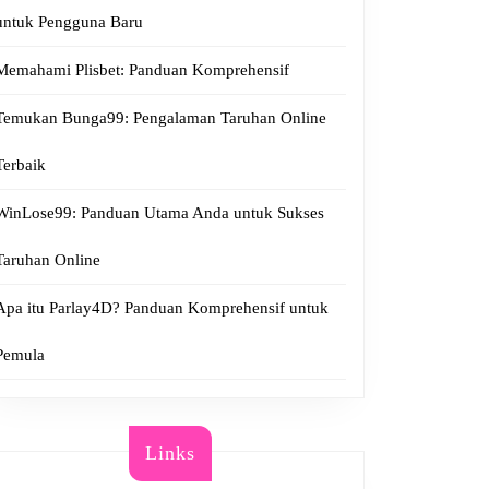
untuk Pengguna Baru
Memahami Plisbet: Panduan Komprehensif
Temukan Bunga99: Pengalaman Taruhan Online
Terbaik
WinLose99: Panduan Utama Anda untuk Sukses
Taruhan Online
Apa itu Parlay4D? Panduan Komprehensif untuk
Pemula
Links