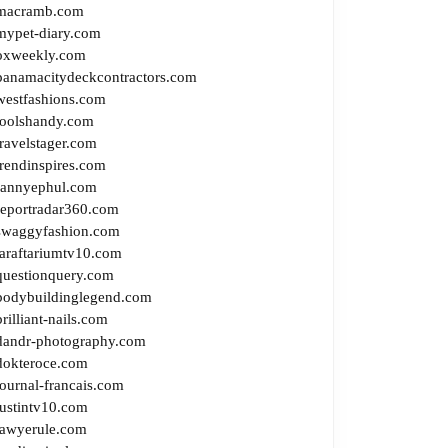
macramb.com
mypet-diary.com
oxweekly.com
panamacitydeckcontractors.com
westfashions.com
toolshandy.com
travelstager.com
trendinspires.com
rannyephul.com
reportradar360.com
swaggyfashion.com
taraftariumtv10.com
questionquery.com
bodybuildinglegend.com
brilliant-nails.com
dandr-photography.com
dokteroce.com
journal-francais.com
justintv10.com
lawyerule.com