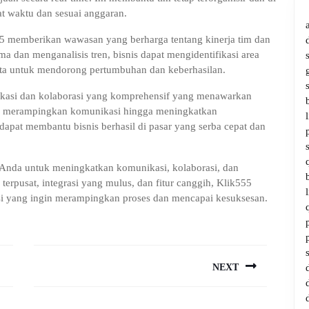
at waktu dan sesuai anggaran.
55 memberikan wawasan yang berharga tentang kinerja tim dan
a dan menganalisis tren, bisnis dapat mengidentifikasi area
ta untuk mendorong pertumbuhan dan keberhasilan.
ikasi dan kolaborasi yang komprehensif yang menawarkan
ari merampingkan komunikasi hingga meningkatkan
dapat membantu bisnis berhasil di pasar yang serba cepat dan
Anda untuk meningkatkan komunikasi, kolaborasi, dan
erpusat, integrasi yang mulus, dan fitur canggih, Klik555
sasi yang ingin merampingkan proses dan mencapai kesuksesan.
NEXT
Next
post: