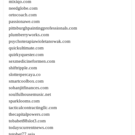
mixiqo.com
needglobe.com
ortocoach.com
passionawe.com
pittsburghpaintingprofessionals.com
plumberryworks.com
psychoterapiawioletanowak.com
quickultimate.com
quirkyquester.com
sexmedicineformen.com
shiftripple.com
slotterpercaya.co
smartcoolbox.com
sohanjitfinances.com
soulfulhousemusic.net
sparklooms.com
tacticalcontractingllc.com
thecapitalpowers.com
tobabet88slot3.com
todayscurrentnews.com
totobet77.asia