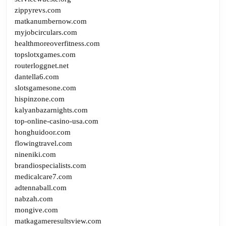
zippyrevs.com
matkanumbernow.com
myjobcirculars.com
healthmoreoverfitness.com
topslotxgames.com
routerloggnet.net
dantella6.com
slotsgamesone.com
hispinzone.com
kalyanbazarnights.com
top-online-casino-usa.com
honghuidoor.com
flowingtravel.com
nineniki.com
brandiospecialists.com
medicalcare7.com
adtennaball.com
nabzah.com
mongive.com
matkagameresultsview.com