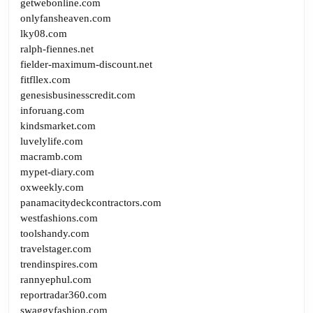
getwebonline.com
onlyfansheaven.com
lky08.com
ralph-fiennes.net
fielder-maximum-discount.net
fitfllex.com
genesisbusinesscredit.com
inforuang.com
kindsmarket.com
luvelylife.com
macramb.com
mypet-diary.com
oxweekly.com
panamacitydeckcontractors.com
westfashions.com
toolshandy.com
travelstager.com
trendinspires.com
rannyephul.com
reportradar360.com
swaggyfashion.com