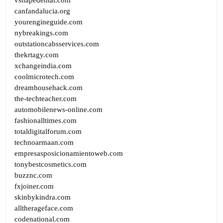
canfandalucia.org
yourengineguide.com
nybreakings.com
outstationcabsservices.com
thekrtagy.com
xchangeindia.com
coolmicrotech.com
dreamhousehack.com
the-techteacher.com
automobilenews-online.com
fashionalltimes.com
totaldigitalforum.com
technoarmaan.com
empresasposicionamientoweb.com
tonybestcosmetics.com
buzznc.com
fxjoiner.com
skinbykindra.com
alltherageface.com
codenational.com