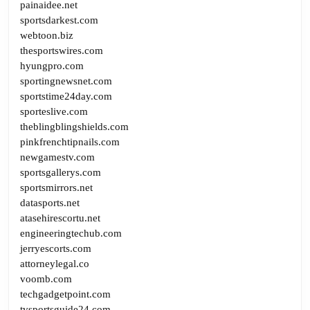
painaidee.net
sportsdarkest.com
webtoon.biz
thesportswires.com
hyungpro.com
sportingnewsnet.com
sportstime24day.com
sporteslive.com
theblingblingshields.com
pinkfrenchtipnails.com
newgamestv.com
sportsgallerys.com
sportsmirrors.net
datasports.net
atasehirescortu.net
engineeringtechub.com
jerryescorts.com
attorneylegal.co
voomb.com
techgadgetpoint.com
tvsportsguide24.com