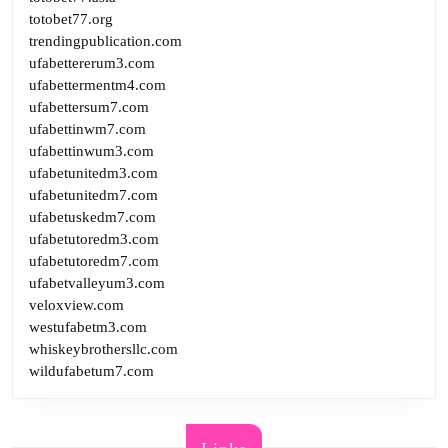
totobet77.org
trendingpublication.com
ufabettererum3.com
ufabettermentm4.com
ufabettersum7.com
ufabettinwm7.com
ufabettinwum3.com
ufabetunitedm3.com
ufabetunitedm7.com
ufabetuskedm7.com
ufabetutoredm3.com
ufabetutoredm7.com
ufabetvalleyum3.com
veloxview.com
westufabetm3.com
whiskeybrothersllc.com
wildufabetum7.com