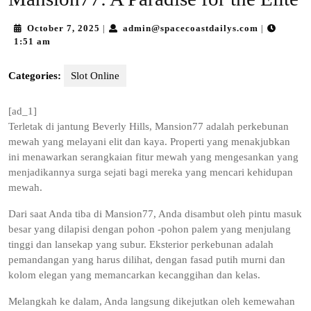
October
admin@spac
October 7, 2025
admin@spacecoastdailys.com
|
|
7,
1:51 am
2025
Categories:
Slot Online
[ad_1]
Terletak di jantung Beverly Hills, Mansion77 adalah perkebunan
mewah yang melayani elit dan kaya. Properti yang menakjubkan
ini menawarkan serangkaian fitur mewah yang mengesankan yang
menjadikannya surga sejati bagi mereka yang mencari kehidupan
mewah.
Dari saat Anda tiba di Mansion77, Anda disambut oleh pintu masuk
besar yang dilapisi dengan pohon -pohon palem yang menjulang
tinggi dan lansekap yang subur. Eksterior perkebunan adalah
pemandangan yang harus dilihat, dengan fasad putih murni dan
kolom elegan yang memancarkan kecanggihan dan kelas.
Melangkah ke dalam, Anda langsung dikejutkan oleh kemewahan