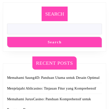
post:
post:
SEARCH
Search
RECENT POSTS
Memahami Saung4D: Panduan Utama untuk Desain Optimal
Menjelajahi Ahlicasino: Tinjauan Fitur yang Komprehensif
Memahami JurusCasino: Panduan Komprehensif untuk