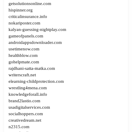
getsolutionsonline.com
hispinner.org
criticalinsurance.info
nokariposter.com
kalyan-guessing-nightplay.com
gameofpanels.com
androidappsdownloader.com
usetimenow.com
healthblow.com
gohelpmate.com
rajdhani-satta-matka.com
writerscraft.net
elearning-childprotection.com
wrestling4mena.com
knowledgeforall.info
brand2lastio.com
usadigitalservices.com
socialhoppers.com
creativedream.net
n2315.com