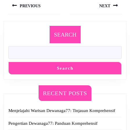
navigation
PREVIOUS
NEXT
Previous
Next
post:
post:
SEARCH
Search
RECENT POSTS
Menjelajahi Warisan Dewanaga77: Tinjauan Komprehensif
Pengertian Dewanaga77: Panduan Komprehensif