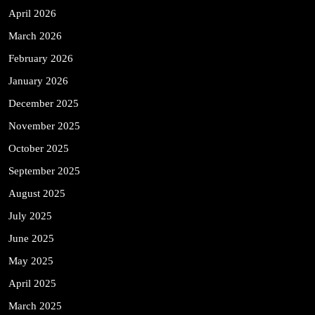
April 2026
March 2026
February 2026
January 2026
December 2025
November 2025
October 2025
September 2025
August 2025
July 2025
June 2025
May 2025
April 2025
March 2025