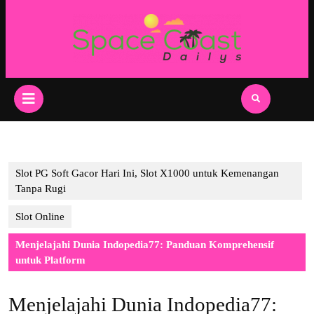
Skip
to
content
Skip
to
content
Open
Button
Slot PG Soft Gacor Hari Ini, Slot X1000 untuk Kemenangan
Tanpa Rugi
Slot Online
Menjelajahi Dunia Indopedia77: Panduan Komprehensif
untuk Platform
Menjelajahi Dunia Indopedia77: