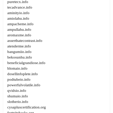
puretecx.info
tecadvance.info
aminityio.info
amiolahu.info
ampacheme.info
ampullahu.info
aromaxme.info
asserthatecontrast.info
atenderme.info
bangumiio.info
bekosunhu.info
beneficialgrandiose.info
blomaio.info
dosellinfoplete.info
podtubeio.info
powerfulvolatile.info
qvidsio.info
shumaio.info
slotherio.info
cysapluscertification.org
fortnitehacks.org