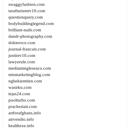
swaggyfashion.com
taraftariumtv10.com
questionquery.com
bodybuildinglegend.com
brilliant-nails.com
dandr-photography.com
dokteroce.com
journal-francais.com
justintv10.com
lawyerule.com
mediamingleseaco.com
mtsmarketingblog.com
nghekiemtien.com
wasirku.com
tejas24.com
poolturbo.com
prachestait.com
artforafghans.info
airvendio.info
healthexe.info