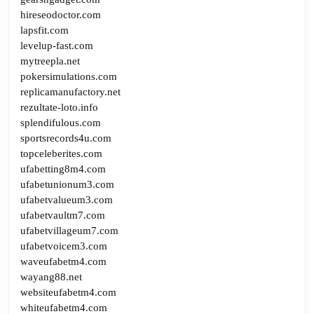
hireseodoctor.com
lapsfit.com
levelup-fast.com
mytreepla.net
pokersimulations.com
replicamanufactory.net
rezultate-loto.info
splendifulous.com
sportsrecords4u.com
topceleberites.com
ufabetting8m4.com
ufabetunionum3.com
ufabetvalueum3.com
ufabetvaultm7.com
ufabetvillageum7.com
ufabetvoicem3.com
waveufabetm4.com
wayang88.net
websiteufabetm4.com
whiteufabetm4.com