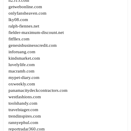
n2315.com
getwebonline.com
onlyfansheaven.com
lky08.com
ralph-fiennes.net
fielder-maximum-discount.net
fitfllex.com
genesisbusinesscredit.com
inforuang.com
kindsmarket.com
luvelylife.com
macramb.com
mypet-diary.com
oxweekly.com
panamacitydeckcontractors.com
westfashions.com
toolshandy.com
travelstager.com
trendinspires.com
rannyephul.com
reportradar360.com