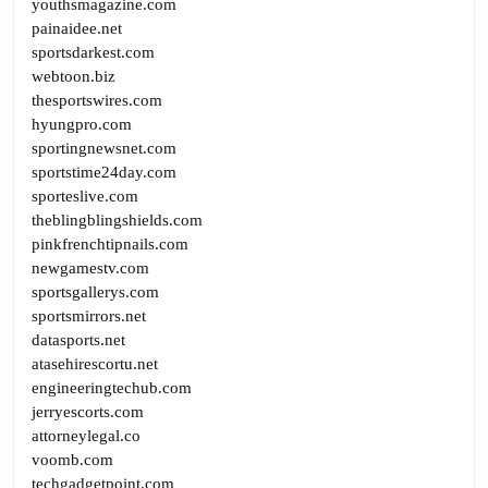
youthsmagazine.com
painaidee.net
sportsdarkest.com
webtoon.biz
thesportswires.com
hyungpro.com
sportingnewsnet.com
sportstime24day.com
sporteslive.com
theblingblingshields.com
pinkfrenchtipnails.com
newgamestv.com
sportsgallerys.com
sportsmirrors.net
datasports.net
atasehirescortu.net
engineeringtechub.com
jerryescorts.com
attorneylegal.co
voomb.com
techgadgetpoint.com