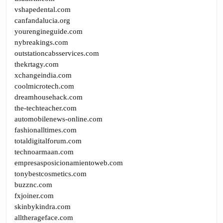
vshapedental.com
canfandalucia.org
yourengineguide.com
nybreakings.com
outstationcabsservices.com
thekrtagy.com
xchangeindia.com
coolmicrotech.com
dreamhousehack.com
the-techteacher.com
automobilenews-online.com
fashionalltimes.com
totaldigitalforum.com
technoarmaan.com
empresasposicionamientoweb.com
tonybestcosmetics.com
buzznc.com
fxjoiner.com
skinbykindra.com
alltherageface.com