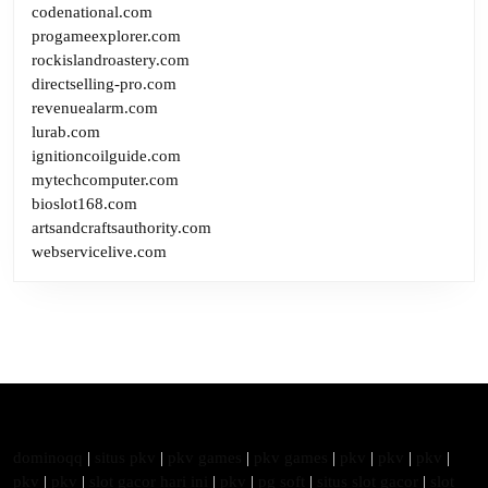
codenational.com
progameexplorer.com
rockislandroastery.com
directselling-pro.com
revenuealarm.com
lurab.com
ignitioncoilguide.com
mytechcomputer.com
bioslot168.com
artsandcraftsauthority.com
webservicelive.com
dominoqq
|
situs pkv
|
pkv games
|
pkv games
|
pkv
|
pkv
|
pkv
|
pkv
|
pkv
|
slot gacor hari ini
|
pkv
|
pg soft
|
situs slot gacor
|
slot