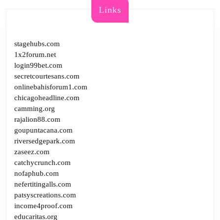
Links
stagehubs.com
1x2forum.net
login99bet.com
secretcourtesans.com
onlinebahisforum1.com
chicagoheadline.com
camming.org
rajalion88.com
goupuntacana.com
riversedgepark.com
zaseez.com
catchycrunch.com
nofaphub.com
nefertitingalls.com
patsyscreations.com
income4proof.com
educaritas.org