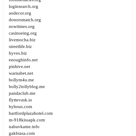
loginsearch.org
aodecor.org
donorsmatch.org
nowtimes.org
casinoeing.org
livemocha.biz
streetlife.biz
hyves.biz
enoughinfo.net
pinhive.net
warnabet.net
bollym4u.me
bolly2tollyblog.me
pandaclub.me
flyttevask.io
byhous.com
hartfordplazahotel.com
m-918kissapk.com
nabavkame.info
gakbiasa.com