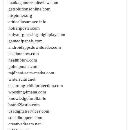
matkagameresultsview.com
getsolutionsonline.com
hispinner.org
criticalinsurance.info
nokariposter.com
kalyan-guessing-nightplay.com
gameofpanels.com
androidappsdownloader.com
usetimenow.com
healthblow.com
gohelpmate.com
rajdhani-satta-matka.com
writerscraft.net
elearning-childprotection.com
wrestling4mena.com
knowledgeforall.info
brand2lastio.com
usadigitalservices.com
socialhoppers.com
creativedream.net