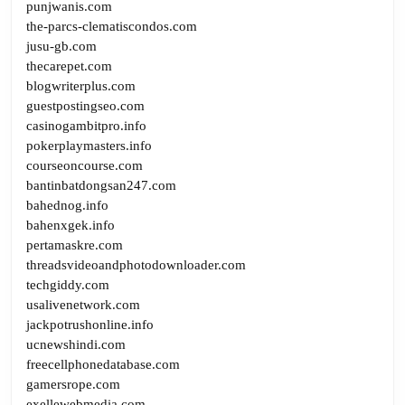
punjwanis.com
the-parcs-clematiscondos.com
jusu-gb.com
thecarepet.com
blogwriterplus.com
guestpostingseo.com
casinogambitpro.info
pokerplaymasters.info
courseoncourse.com
bantinbatdongsan247.com
bahednog.info
bahenxgek.info
pertamaskre.com
threadsvideoandphotodownloader.com
techgiddy.com
usalivenetwork.com
jackpotrushonline.info
ucnewshindi.com
freecellphonedatabase.com
gamersrope.com
exellewebmedia.com