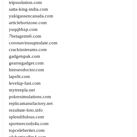
tripssolution.com
satta-king-india.com
yukigassencanada.com
articlehorizone.com
yuqqbbzp.com
7betagents6.com
coronavirusuptodate.com
crackinstreams.com
gadgetspak.com
gearsngadget.com
hireseodoctor.com
lapsfit.com
levelup-fast.com
mytreepla.net
pokersimulations.com
replicamanufactory.net
rezultate-loto.info
splendifulous.com
sportsrecords4u.com
topceleberites.com
ufabetting8m4.com