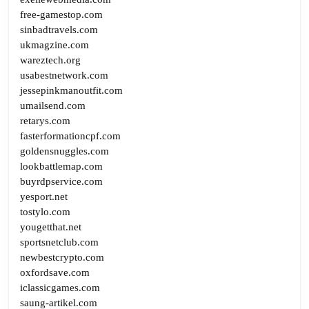
free-gamestop.com
sinbadtravels.com
ukmagzine.com
wareztech.org
usabestnetwork.com
jessepinkmanoutfit.com
umailsend.com
retarys.com
fasterformationcpf.com
goldensnuggles.com
lookbattlemap.com
buyrdpservice.com
yesport.net
tostylo.com
yougetthat.net
sportsnetclub.com
newbestcrypto.com
oxfordsave.com
iclassicgames.com
saung-artikel.com