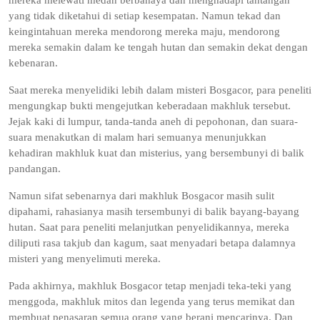
mereka melewati medan berbahaya dan menghadapi tantangan
yang tidak diketahui di setiap kesempatan. Namun tekad dan
keingintahuan mereka mendorong mereka maju, mendorong
mereka semakin dalam ke tengah hutan dan semakin dekat dengan
kebenaran.
Saat mereka menyelidiki lebih dalam misteri Bosgacor, para peneliti
mengungkap bukti mengejutkan keberadaan makhluk tersebut.
Jejak kaki di lumpur, tanda-tanda aneh di pepohonan, dan suara-
suara menakutkan di malam hari semuanya menunjukkan
kehadiran makhluk kuat dan misterius, yang bersembunyi di balik
pandangan.
Namun sifat sebenarnya dari makhluk Bosgacor masih sulit
dipahami, rahasianya masih tersembunyi di balik bayang-bayang
hutan. Saat para peneliti melanjutkan penyelidikannya, mereka
diliputi rasa takjub dan kagum, saat menyadari betapa dalamnya
misteri yang menyelimuti mereka.
Pada akhirnya, makhluk Bosgacor tetap menjadi teka-teki yang
menggoda, makhluk mitos dan legenda yang terus memikat dan
membuat penasaran semua orang yang berani mencarinya. Dan