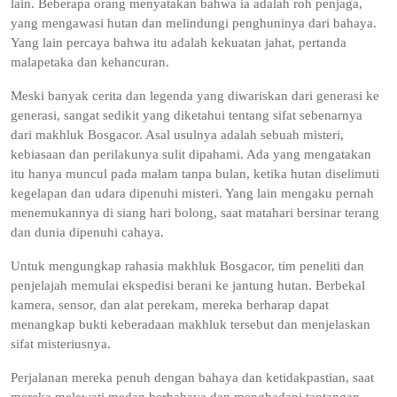
lain. Beberapa orang menyatakan bahwa ia adalah roh penjaga,
yang mengawasi hutan dan melindungi penghuninya dari bahaya.
Yang lain percaya bahwa itu adalah kekuatan jahat, pertanda
malapetaka dan kehancuran.
Meski banyak cerita dan legenda yang diwariskan dari generasi ke
generasi, sangat sedikit yang diketahui tentang sifat sebenarnya
dari makhluk Bosgacor. Asal usulnya adalah sebuah misteri,
kebiasaan dan perilakunya sulit dipahami. Ada yang mengatakan
itu hanya muncul pada malam tanpa bulan, ketika hutan diselimuti
kegelapan dan udara dipenuhi misteri. Yang lain mengaku pernah
menemukannya di siang hari bolong, saat matahari bersinar terang
dan dunia dipenuhi cahaya.
Untuk mengungkap rahasia makhluk Bosgacor, tim peneliti dan
penjelajah memulai ekspedisi berani ke jantung hutan. Berbekal
kamera, sensor, dan alat perekam, mereka berharap dapat
menangkap bukti keberadaan makhluk tersebut dan menjelaskan
sifat misteriusnya.
Perjalanan mereka penuh dengan bahaya dan ketidakpastian, saat