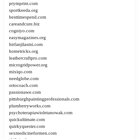
prymprint.com
sportkeeda.org
besttimespend.com
careandcure.biz
cogniyo.com
easymagazines.org
hirfanjilasmi.com
hometricks.org
leathercraftpro.com
microgridpower.org
mixiqo.com
needglobe.com
ortocoach.com
passionawe.com
pittsburghpaintingprofessionals.com
plumberryworks.com
psychoterapiawioletanowak.com
quickultimate.com
quirkyquester.com
sexmedicineformen.com