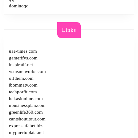
dominoqq
Links
uae-times.com
gamerifys.com
inspiratif.net
vsmsnetworks.com
offthem.com
ibommatv.com
techporfit.com
bekasionline.com
nbusinessplan.com
greenlife360.com
cantshoutitout.com
expressufabet.biz
mypuertoplata.net