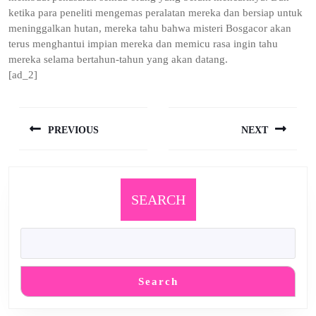
ketika para peneliti mengemas peralatan mereka dan bersiap untuk
meninggalkan hutan, mereka tahu bahwa misteri Bosgacor akan
terus menghantui impian mereka dan memicu rasa ingin tahu
mereka selama bertahun-tahun yang akan datang.
[ad_2]
Post
navigation
PREVIOUS
NEXT
Previous
Next
post:
post:
SEARCH
Search