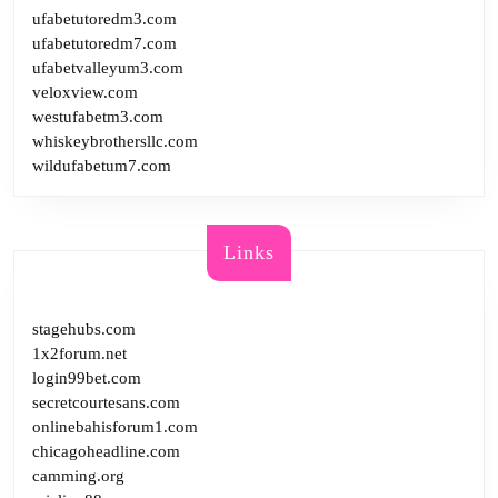
ufabetutoredm3.com
ufabetutoredm7.com
ufabetvalleyum3.com
veloxview.com
westufabetm3.com
whiskeybrothersllc.com
wildufabetum7.com
Links
stagehubs.com
1x2forum.net
login99bet.com
secretcourtesans.com
onlinebahisforum1.com
chicagoheadline.com
camming.org