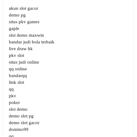
akun slot gacor
demo pg
situs pkv games
gaple
slot demo maxwin
bandar judi bola terbaik
live draw hk
pkv slot
situs judi online
qq online
bandarqq
link slot
qq
pkv
poker
slot demo
demo slot pg
demo slot gacor
domino99
qq