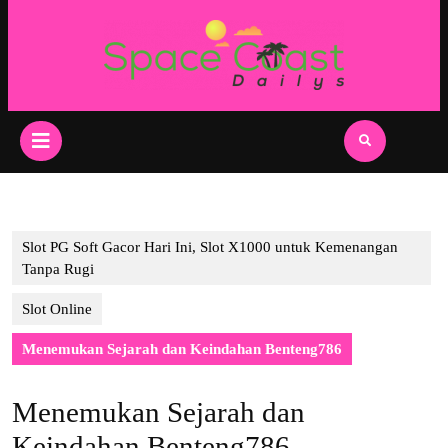
Skip
to
content
Skip
to
content
Open
Button
Slot PG Soft Gacor Hari Ini, Slot X1000 untuk Kemenangan
Tanpa Rugi
Slot Online
Menemukan Sejarah dan Keindahan Benteng786
Menemukan Sejarah dan
Keindahan Benteng786