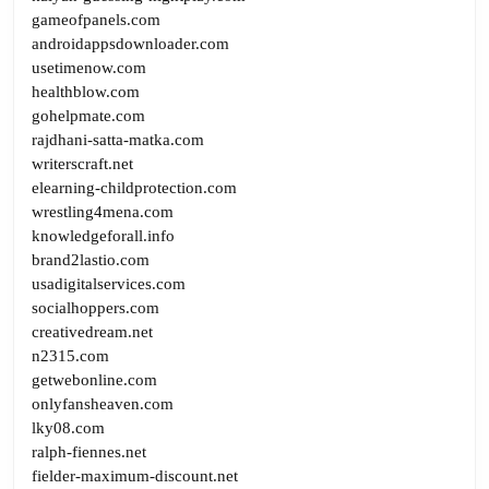
gameofpanels.com
androidappsdownloader.com
usetimenow.com
healthblow.com
gohelpmate.com
rajdhani-satta-matka.com
writerscraft.net
elearning-childprotection.com
wrestling4mena.com
knowledgeforall.info
brand2lastio.com
usadigitalservices.com
socialhoppers.com
creativedream.net
n2315.com
getwebonline.com
onlyfansheaven.com
lky08.com
ralph-fiennes.net
fielder-maximum-discount.net