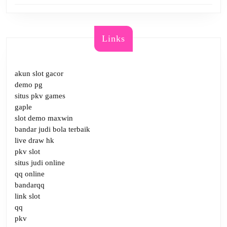
Links
akun slot gacor
demo pg
situs pkv games
gaple
slot demo maxwin
bandar judi bola terbaik
live draw hk
pkv slot
situs judi online
qq online
bandarqq
link slot
qq
pkv