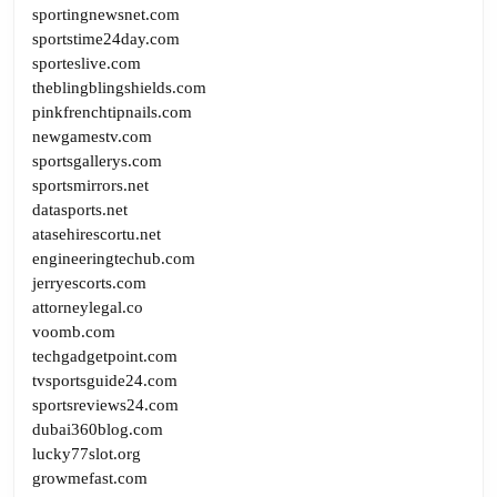
sportingnewsnet.com
sportstime24day.com
sporteslive.com
theblingblingshields.com
pinkfrenchtipnails.com
newgamestv.com
sportsgallerys.com
sportsmirrors.net
datasports.net
atasehirescortu.net
engineeringtechub.com
jerryescorts.com
attorneylegal.co
voomb.com
techgadgetpoint.com
tvsportsguide24.com
sportsreviews24.com
dubai360blog.com
lucky77slot.org
growmefast.com