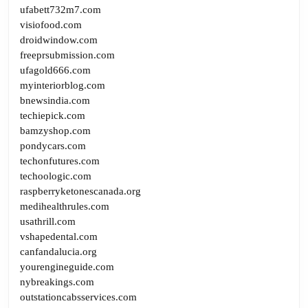
ufabett732m7.com
visiofood.com
droidwindow.com
freeprsubmission.com
ufagold666.com
myinteriorblog.com
bnewsindia.com
techiepick.com
bamzyshop.com
pondycars.com
techonfutures.com
techoologic.com
raspberryketonescanada.org
medihealthrules.com
usathrill.com
vshapedental.com
canfandalucia.org
yourengineguide.com
nybreakings.com
outstationcabsservices.com