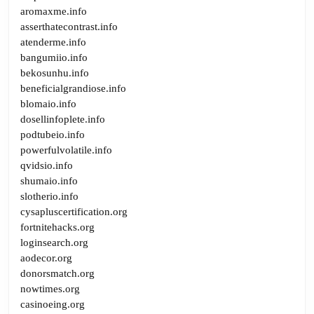
aromaxme.info
asserthatecontrast.info
atenderme.info
bangumiio.info
bekosunhu.info
beneficialgrandiose.info
blomaio.info
dosellinfoplete.info
podtubeio.info
powerfulvolatile.info
qvidsio.info
shumaio.info
slotherio.info
cysapluscertification.org
fortnitehacks.org
loginsearch.org
aodecor.org
donorsmatch.org
nowtimes.org
casinoeing.org