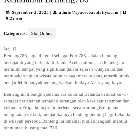
September
admin@sp
September 2, 2025
admin@spacecoastdailys.com
|
|
2,
8:22 am
2025
Categories:
Slot Online
[ad_1]
Benteng786, juga dikenal sebagai Fort 786, adalah benteng
bersejarah yang terletak di Banda Aceh, Indonesia. Benteng ini
memiliki tempat yang signifikan dalam sejarah wilayah ini dan
merupakan tujuan wisata populer bagi mereka yang tertarik untuk
belajar lebih banyak tentang warisan budaya Aceh yang kaya.
Benteng ini dibangun selama era kolonial Belanda di abad ke -17
sebagai pertahanan terhadap serangan oleh kerajaan setempat dan
kekuatan Eropa lainnya. Itu terletak secara strategis di pantai,
menghadap ke laut, menjadikannya benteng penting bagi Belanda
di wilayah tersebut. Benteng itu dinamai jumlah langkah menuju
pintu masuk, yang total 786.