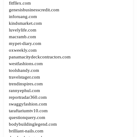
fitfllex.com
genesisbusinesscredit.com
inforuang.com
kindsmarket.com
luvelylife.com
macramb.com
mypet-diary.com
oxweekly.com
panamacitydeckcontractors.com
westfashions.com
toolshandy.com
travelstager.com
trendinspires.com
rannyephul.com
reportradar360.com
swaggyfashion.com
taraftariumtv10.com
questionquery.com
bodybuildinglegend.com
brilliant-nails.com