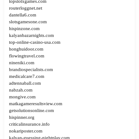
topslotxgames.com
routerloggnet.net
dantella6.com
slotsgamesone.com
hispinzone.com
kalyanbazarnights.com
top-online-casino-usa.com
honghuidoor.com
flowingtravel.com
nineniki.com
brandiospecialists.com
medicalcare7.com
adtennaball.com
nabzah.com
mongive.com
matkagameresultsview.com
getsolutionsonline.com
hispinner.org
criticalinsurance.info
nokariposter.com
kalyan-guessing-nightplay.com