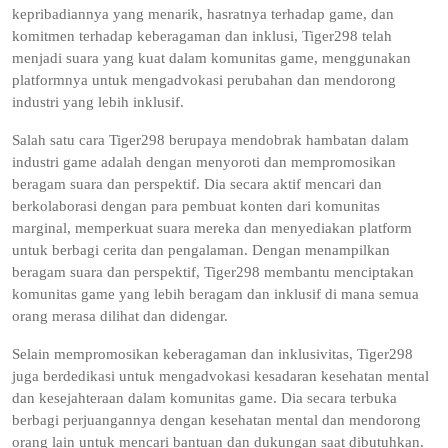
kepribadiannya yang menarik, hasratnya terhadap game, dan
komitmen terhadap keberagaman dan inklusi, Tiger298 telah
menjadi suara yang kuat dalam komunitas game, menggunakan
platformnya untuk mengadvokasi perubahan dan mendorong
industri yang lebih inklusif.
Salah satu cara Tiger298 berupaya mendobrak hambatan dalam
industri game adalah dengan menyoroti dan mempromosikan
beragam suara dan perspektif. Dia secara aktif mencari dan
berkolaborasi dengan para pembuat konten dari komunitas
marginal, memperkuat suara mereka dan menyediakan platform
untuk berbagi cerita dan pengalaman. Dengan menampilkan
beragam suara dan perspektif, Tiger298 membantu menciptakan
komunitas game yang lebih beragam dan inklusif di mana semua
orang merasa dilihat dan didengar.
Selain mempromosikan keberagaman dan inklusivitas, Tiger298
juga berdedikasi untuk mengadvokasi kesadaran kesehatan mental
dan kesejahteraan dalam komunitas game. Dia secara terbuka
berbagi perjuangannya dengan kesehatan mental dan mendorong
orang lain untuk mencari bantuan dan dukungan saat dibutuhkan.