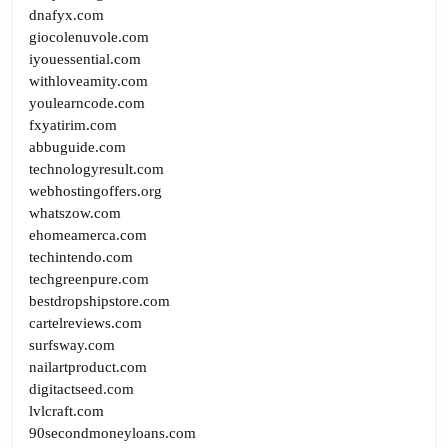
dnafyx.com
giocolenuvole.com
iyouessential.com
withloveamity.com
youlearncode.com
fxyatirim.com
abbuguide.com
technologyresult.com
webhostingoffers.org
whatszow.com
ehomeamerca.com
techintendo.com
techgreenpure.com
bestdropshipstore.com
cartelreviews.com
surfsway.com
nailartproduct.com
digitactseed.com
lvlcraft.com
90secondmoneyloans.com