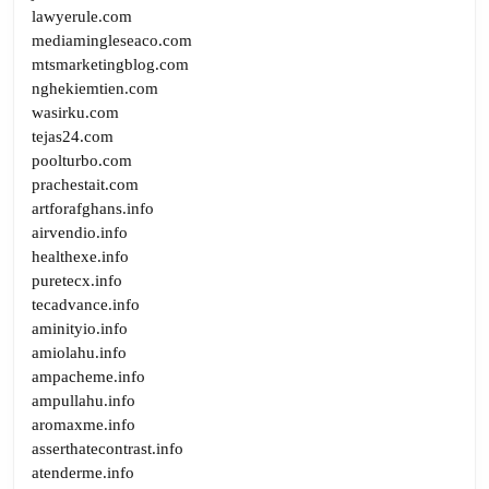
lawyerule.com
mediamingleseaco.com
mtsmarketingblog.com
nghekiemtien.com
wasirku.com
tejas24.com
poolturbo.com
prachestait.com
artforafghans.info
airvendio.info
healthexe.info
puretecx.info
tecadvance.info
aminityio.info
amiolahu.info
ampacheme.info
ampullahu.info
aromaxme.info
asserthatecontrast.info
atenderme.info