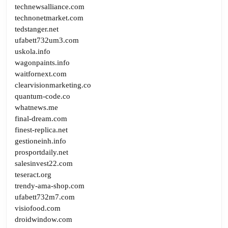
technewsalliance.com
technonetmarket.com
tedstanger.net
ufabett732um3.com
uskola.info
wagonpaints.info
waitfornext.com
clearvisionmarketing.co
quantum-code.co
whatnews.me
final-dream.com
finest-replica.net
gestioneinh.info
prosportdaily.net
salesinvest22.com
teseract.org
trendy-ama-shop.com
ufabett732m7.com
visiofood.com
droidwindow.com