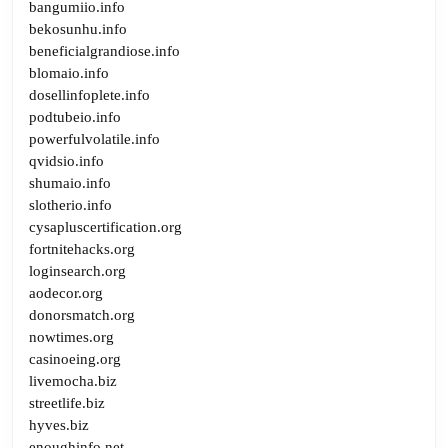
bangumiio.info
bekosunhu.info
beneficialgrandiose.info
blomaio.info
dosellinfoplete.info
podtubeio.info
powerfulvolatile.info
qvidsio.info
shumaio.info
slotherio.info
cysapluscertification.org
fortnitehacks.org
loginsearch.org
aodecor.org
donorsmatch.org
nowtimes.org
casinoeing.org
livemocha.biz
streetlife.biz
hyves.biz
enoughinfo.net