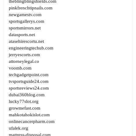
theblingblingshields.com
pinkfrenchtipnails.com
newgamestv.com
sportsgallerys.com
sportsmirrors.net
datasports.net
atasehirescortu.net
engineeringtechub.com
jerryescorts.com
attorneylegal.co
voomb.com
techgadgetpoint.com
tvsportsguide24.com
sportsreviews24.com
dubai360blog.com
lucky77slot.org
growmefast.com
mahkotahokislot.com
onlinecancerpharm.com
ufalek.org
mattress-disposal.com