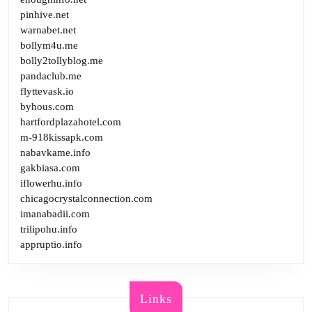
pinhive.net
warnabet.net
bollym4u.me
bolly2tollyblog.me
pandaclub.me
flyttevask.io
byhous.com
hartfordplazahotel.com
m-918kissapk.com
nabavkame.info
gakbiasa.com
iflowerhu.info
chicagocrystalconnection.com
imanabadii.com
trilipohu.info
appruptio.info
Links