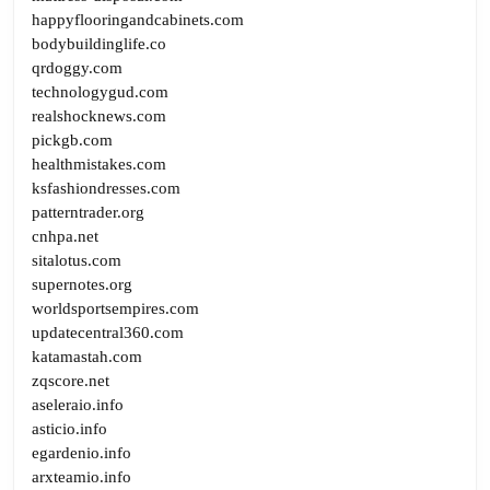
happyflooringandcabinets.com
bodybuildinglife.co
qrdoggy.com
technologygud.com
realshocknews.com
pickgb.com
healthmistakes.com
ksfashiondresses.com
patterntrader.org
cnhpa.net
sitalotus.com
supernotes.org
worldsportsempires.com
updatecentral360.com
katamastah.com
zqscore.net
aseleraio.info
asticio.info
egardenio.info
arxteamio.info