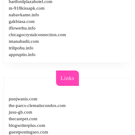
hartfordplazahotel.com
m-918kissapk.com
nabavkame.info
gakbiasa.com
iflowerhu.info
chicagocrystalconnection.com
imanabadii.com
trilipohu.info
appruptio.info
Links
punjwanis.com
the-parcs-clematiscondos.com
jusu-gb.com
thecarepet.com
blogwriterplus.com
guestpostingseo.com