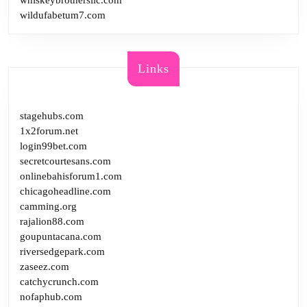
wildufabetum7.com
Links
stagehubs.com
1x2forum.net
login99bet.com
secretcourtesans.com
onlinebahisforum1.com
chicagoheadline.com
camming.org
rajalion88.com
goupuntacana.com
riversedgepark.com
zaseez.com
catchycrunch.com
nofaphub.com