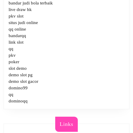
bandar judi bola terbaik
live draw hk
pkv slot
situs judi online
qq online
bandarqq
link slot
qq
pkv
poker
slot demo
demo slot pg
demo slot gacor
domino99
qq
dominoqq
Links