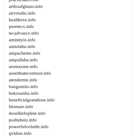
artforafghans.info
airvendio.info
healthexe.info
puretecx.info
tecadvance.info
aminityio.info
amiolahu.info
ampacheme.info
ampullahu.info
aromaxme.info
asserthatecontrast.info
atenderme.info
bangumiio.info
bekosunhu.info
beneficialgrandiose.info
blomaio.info
dosellinfoplete.info
podtubeio.info
powerfulvolatile.info
qvidsio.info