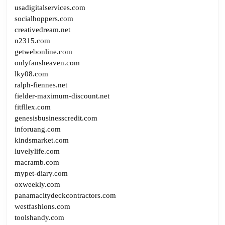
usadigitalservices.com
socialhoppers.com
creativedream.net
n2315.com
getwebonline.com
onlyfansheaven.com
lky08.com
ralph-fiennes.net
fielder-maximum-discount.net
fitfllex.com
genesisbusinesscredit.com
inforuang.com
kindsmarket.com
luvelylife.com
macramb.com
mypet-diary.com
oxweekly.com
panamacitydeckcontractors.com
westfashions.com
toolshandy.com