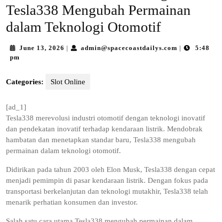
Tesla338 Mengubah Permainan
dalam Teknologi Otomotif
June
admin@spacec
June 13, 2026
admin@spacecoastdailys.com
5:48
|
|
13,
pm
2026
Categories:
Slot Online
[ad_1]
Tesla338 merevolusi industri otomotif dengan teknologi inovatif
dan pendekatan inovatif terhadap kendaraan listrik. Mendobrak
hambatan dan menetapkan standar baru, Tesla338 mengubah
permainan dalam teknologi otomotif.
Didirikan pada tahun 2003 oleh Elon Musk, Tesla338 dengan cepat
menjadi pemimpin di pasar kendaraan listrik. Dengan fokus pada
transportasi berkelanjutan dan teknologi mutakhir, Tesla338 telah
menarik perhatian konsumen dan investor.
Salah satu cara utama Tesla338 mengubah permainan dalam