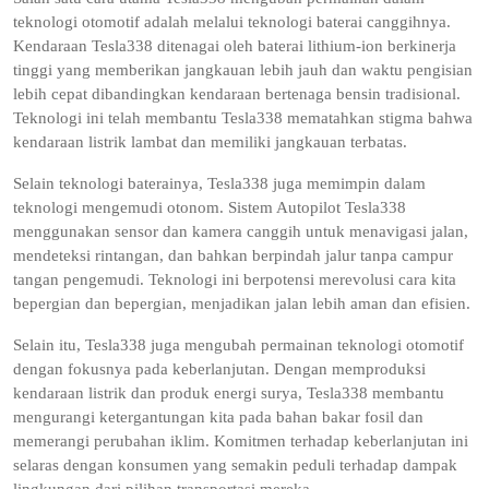
teknologi otomotif adalah melalui teknologi baterai canggihnya.
Kendaraan Tesla338 ditenagai oleh baterai lithium-ion berkinerja
tinggi yang memberikan jangkauan lebih jauh dan waktu pengisian
lebih cepat dibandingkan kendaraan bertenaga bensin tradisional.
Teknologi ini telah membantu Tesla338 mematahkan stigma bahwa
kendaraan listrik lambat dan memiliki jangkauan terbatas.
Selain teknologi baterainya, Tesla338 juga memimpin dalam
teknologi mengemudi otonom. Sistem Autopilot Tesla338
menggunakan sensor dan kamera canggih untuk menavigasi jalan,
mendeteksi rintangan, dan bahkan berpindah jalur tanpa campur
tangan pengemudi. Teknologi ini berpotensi merevolusi cara kita
bepergian dan bepergian, menjadikan jalan lebih aman dan efisien.
Selain itu, Tesla338 juga mengubah permainan teknologi otomotif
dengan fokusnya pada keberlanjutan. Dengan memproduksi
kendaraan listrik dan produk energi surya, Tesla338 membantu
mengurangi ketergantungan kita pada bahan bakar fosil dan
memerangi perubahan iklim. Komitmen terhadap keberlanjutan ini
selaras dengan konsumen yang semakin peduli terhadap dampak