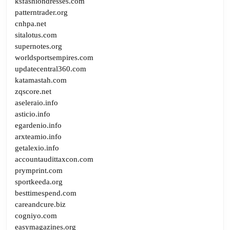
ksfashiondresses.com
patterntrader.org
cnhpa.net
sitalotus.com
supernotes.org
worldsportsempires.com
updatecentral360.com
katamastah.com
zqscore.net
aseleraio.info
asticio.info
egardenio.info
arxteamio.info
getalexio.info
accountaudittaxcon.com
prymprint.com
sportkeeda.org
besttimespend.com
careandcure.biz
cogniyo.com
easymagazines.org