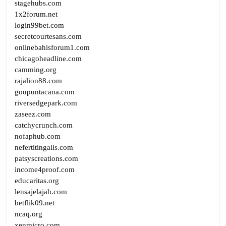
stagehubs.com
1x2forum.net
login99bet.com
secretcourtesans.com
onlinebahisforum1.com
chicagoheadline.com
camming.org
rajalion88.com
goupuntacana.com
riversedgepark.com
zaseez.com
catchycrunch.com
nofaphub.com
nefertitingalls.com
patsyscreations.com
income4proof.com
educaritas.org
lensajelajah.com
betflik09.net
ncaq.org
xenmicro.com