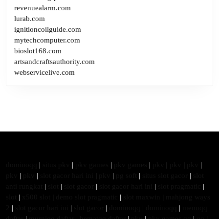
revenuealarm.com
lurab.com
ignitioncoilguide.com
mytechcomputer.com
bioslot168.com
artsandcraftsauthority.com
webservicelive.com
dominoqq
|
situs pkv
|
pkv games
|
pkv games
|
pkv
|
pkv
|
pkv
|
pkv
|
pkv
|
slot gacor hari ini
|
pkv
|
pg soft
|
situs slot gacor
|
slot
anti rungkat
|
slot
|
slot gacor
|
slot gacor hari ini
|
slot pragmatic
|
slot
|
x500 slot
|
demo slot pragmatic
|
slot maxwin
|
mahjong ways
2
|
slot gacor hari ini
|
slot gacor
|
dominoqq
|
dominoqq
|
menuqq
daftar
|
murniqq daftar
|
hematqq daftar
|
pkv
|
pkv games qq
|
qq
|