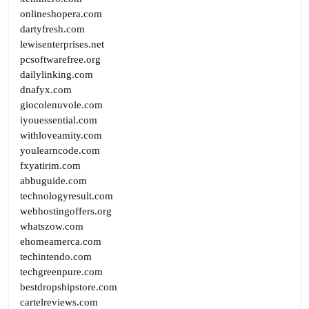
onlineshopera.com
dartyfresh.com
lewisenterprises.net
pcsoftwarefree.org
dailylinking.com
dnafyx.com
giocolenuvole.com
iyouessential.com
withloveamity.com
youlearncode.com
fxyatirim.com
abbuguide.com
technologyresult.com
webhostingoffers.org
whatszow.com
ehomeamerca.com
techintendo.com
techgreenpure.com
bestdropshipstore.com
cartelreviews.com