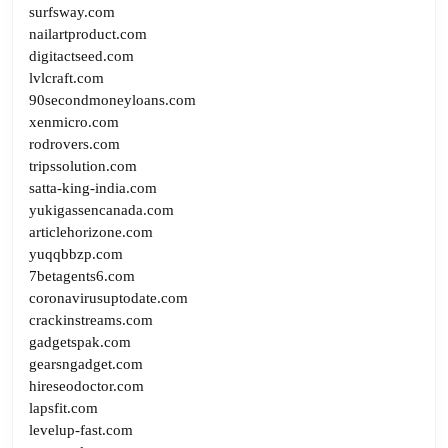
surfsway.com
nailartproduct.com
digitactseed.com
lvlcraft.com
90secondmoneyloans.com
xenmicro.com
rodrovers.com
tripssolution.com
satta-king-india.com
yukigassencanada.com
articlehorizone.com
yuqqbbzp.com
7betagents6.com
coronavirusuptodate.com
crackinstreams.com
gadgetspak.com
gearsngadget.com
hireseodoctor.com
lapsfit.com
levelup-fast.com