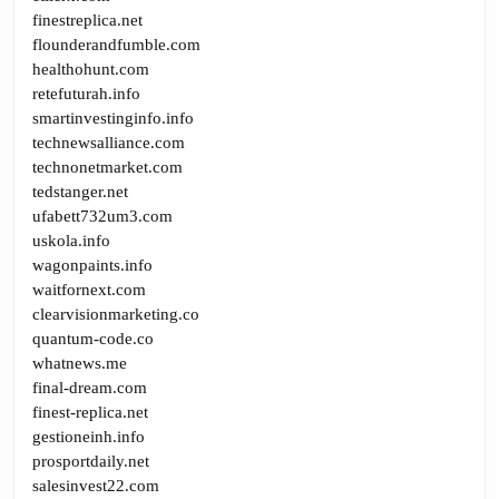
finestreplica.net
flounderandfumble.com
healthohunt.com
retefuturah.info
smartinvestinginfo.info
technewsalliance.com
technonetmarket.com
tedstanger.net
ufabett732um3.com
uskola.info
wagonpaints.info
waitfornext.com
clearvisionmarketing.co
quantum-code.co
whatnews.me
final-dream.com
finest-replica.net
gestioneinh.info
prosportdaily.net
salesinvest22.com