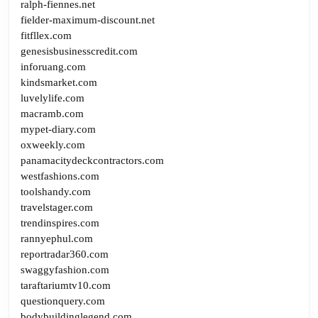
ralph-fiennes.net
fielder-maximum-discount.net
fitfllex.com
genesisbusinesscredit.com
inforuang.com
kindsmarket.com
luvelylife.com
macramb.com
mypet-diary.com
oxweekly.com
panamacitydeckcontractors.com
westfashions.com
toolshandy.com
travelstager.com
trendinspires.com
rannyephul.com
reportradar360.com
swaggyfashion.com
taraftariumtv10.com
questionquery.com
bodybuildinglegend.com