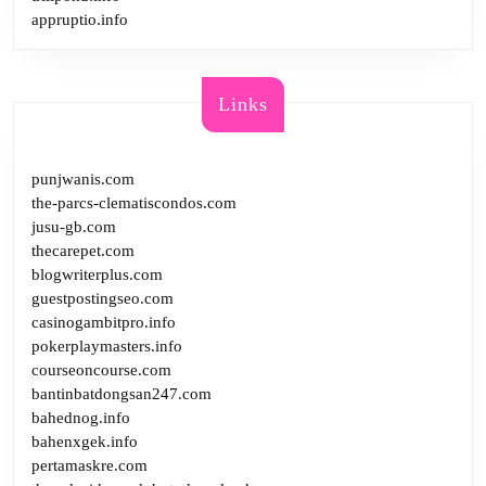
appruptio.info
Links
punjwanis.com
the-parcs-clematiscondos.com
jusu-gb.com
thecarepet.com
blogwriterplus.com
guestpostingseo.com
casinogambitpro.info
pokerplaymasters.info
courseoncourse.com
bantinbatdongsan247.com
bahednog.info
bahenxgek.info
pertamaskre.com