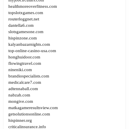
healthmoreoverfitness.com
topslotxgames.com
routerloggnet.net
dantella6.com
slotsgamesone.com
hispinzone.com
kalyanbazarnights.com
top-online-casino-usa.com
honghuidoor.com
flowingtravel.com
nineniki.com
brandiospecialists.com
medicalcare7.com
adtennaball.com
nabzah.com
mongive.com
matkagameresultsview.com
getsolutionsonline.com
hispinner.org
criticalinsurance.info