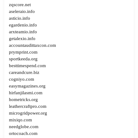
zqscore.net
aseleraio.info
asticio.info
egardenio.info
arxteamio.info
getalexio.info
accountaudittaxcon.com
prymprint.com
sportkeeda.org
besttimespend.com
careandcure.biz
cogniyo.com
easymagazines.org
hirfanjilasmi.com
hometricks.org
leathercraftpro.com
microgridpower.org
mixiqo.com
needglobe.com
ortocoach.com