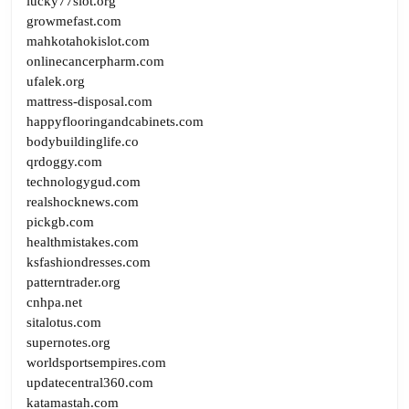
lucky77slot.org
growmefast.com
mahkotahokislot.com
onlinecancerpharm.com
ufalek.org
mattress-disposal.com
happyflooringandcabinets.com
bodybuildinglife.co
qrdoggy.com
technologygud.com
realshocknews.com
pickgb.com
healthmistakes.com
ksfashiondresses.com
patterntrader.org
cnhpa.net
sitalotus.com
supernotes.org
worldsportsempires.com
updatecentral360.com
katamastah.com