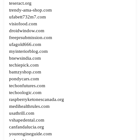
teseract.org
trendy-ama-shop.com
ufabett732m7.com
visiofood.com
droidwindow.com
freeprsubmission.com
ufagold666.com
myinteriorblog.com
bnewsindia.com
techiepick.com
bamzyshop.com
pondycars.com
techonfutures.com
techoologic.com
raspberryketonescanada.org
medihealthrules.com
usathrill.com
vshapedental.com
canfandalucia.org
yourengineguide.com