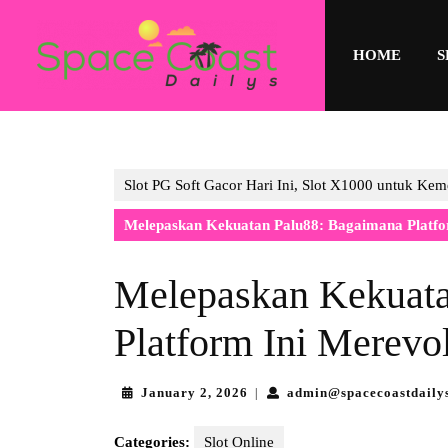
Skip
to
content
HOME
S
Skip
to
content
Slot PG Soft Gacor Hari Ini, Slot X1000 untuk Ke
Melepaskan Kekuatan Palu88: Bagaimana Platfo
Melepaskan Kekuata
Platform Ini Merevo
January
January 2, 2026
admin@spacecoastdaily
|
2,
2026
Categories:
Slot Online