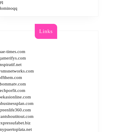
qq
dominoqq
Links
uae-times.com
gamerifys.com
inspiratif.net
vsmsnetworks.com
offthem.com
ibommatv.com
techporfit.com
bekasionline.com
nbusinessplan.com
greenlife360.com
cantshoutitout.com
expressufabet.biz
mypuertoplata.net