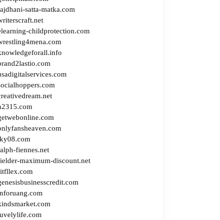
rajdhani-satta-matka.com
writerscraft.net
elearning-childprotection.com
wrestling4mena.com
knowledgeforall.info
brand2lastio.com
usadigitalservices.com
socialhoppers.com
creativedream.net
n2315.com
getwebonline.com
onlyfansheaven.com
lky08.com
ralph-fiennes.net
fielder-maximum-discount.net
fitfllex.com
genesisbusinesscredit.com
inforuang.com
kindsmarket.com
luvelylife.com