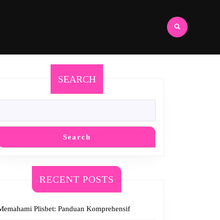
SEARCH
Search
RECENT POSTS
Memahami Plisbet: Panduan Komprehensif