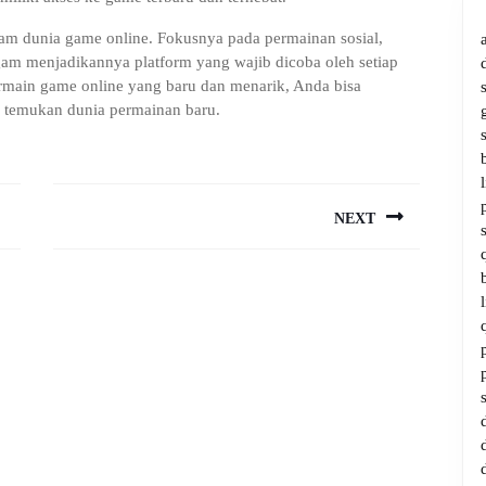
am dunia game online. Fokusnya pada permainan sosial,
gam menjadikannya platform yang wajib dicoba oleh setiap
main game online yang baru dan menarik, Anda bisa
 temukan dunia permainan baru.
NEXT
Next
post: