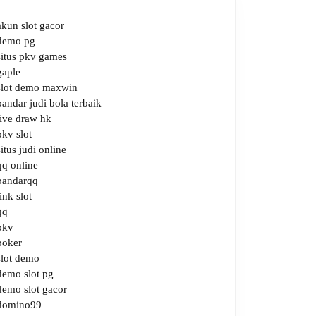
akun slot gacor
demo pg
situs pkv games
gaple
slot demo maxwin
bandar judi bola terbaik
live draw hk
pkv slot
situs judi online
qq online
bandarqq
link slot
qq
pkv
poker
slot demo
demo slot pg
demo slot gacor
domino99