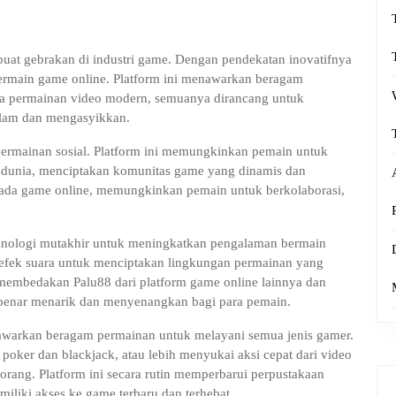
uat gebrakan di industri game. Dengan pendekatan inovatifnya
bermain game online. Platform ini menawarkan beragam
gga permainan video modern, semuanya dirancang untuk
lam dan mengasyikkan.
 permainan sosial. Platform ini memungkinkan pemain untuk
h dunia, menciptakan komunitas game yang dinamis dan
 pada game online, memungkinkan pemain untuk berkolaborasi,
teknologi mutakhir untuk meningkatkan pengalaman bermain
 efek suara untuk menciptakan lingkungan permainan yang
ni membedakan Palu88 dari platform game online lainnya dan
enar menarik dan menyenangkan bagi para pemain.
enawarkan beragam permainan untuk melayani semua jenis gamer.
poker dan blackjack, atau lebih menyukai aksi cepat dari video
rang. Platform ini secara rutin memperbarui perpustakaan
liki akses ke game terbaru dan terhebat.