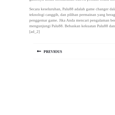
Secara keseluruhan, Palu88 adalah game changer dal
teknologi canggih, dan pilihan permainan yang bera
penggemar game. Jika Anda mencari pengalaman ber
mengunjungi Palu88. Bebaskan kekuatan Palu88 dan
[ad_2]
Post
navigation
PREVIOUS
Previous
post: