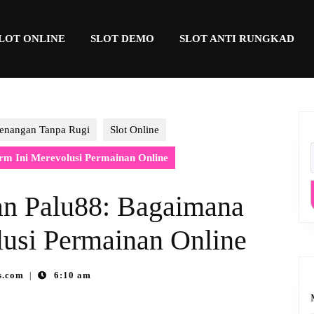
LOT ONLINE
SLOT DEMO
SLOT ANTI RUNGKAD
menangan Tanpa Rugi
Slot Online
rm Ini Merevolusi Permainan Online
n Palu88: Bagaimana
lusi Permainan Online
admin@spacecoastdailys.com
s.com
6:10 am
|