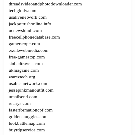
threadsvideoandphotodownloader.com
techgiddy.com
usalivenetwork.com
jackpotrushonline.info
ucnewshindi.com
freecellphonedatabase.com
gamersrope.com
exellewebmedia.com
free-gamestop.com
sinbadtravels.com
ukmagzine.com
wareztech.org
usabestnetwork.com
jessepinkmanoutfit.com
umailsend.com
retarys.com
fasterformationcpf.com
goldensnuggles.com
lookbattlemap.com
buyrdpservice.com