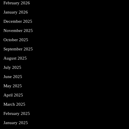
February 2026
January 2026
December 2025
November 2025
October 2025
September 2025
August 2025
July 2025
June 2025
May 2025
April 2025
March 2025
February 2025
January 2025