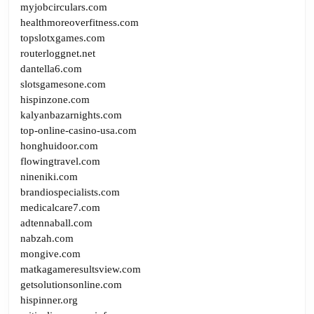
myjobcirculars.com
healthmoreoverfitness.com
topslotxgames.com
routerloggnet.net
dantella6.com
slotsgamesone.com
hispinzone.com
kalyanbazarnights.com
top-online-casino-usa.com
honghuidoor.com
flowingtravel.com
nineniki.com
brandiospecialists.com
medicalcare7.com
adtennaball.com
nabzah.com
mongive.com
matkagameresultsview.com
getsolutionsonline.com
hispinner.org