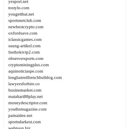
yesport.net
tostylo.com
yougetthat.net
sportsnetclub.com
newbestcrypto.com
oxfordsave.com
iclassicgames.com
saung-artikel.com
fasthokivip2.com
observersports.com
cryptominingplus.com
aquinoticiaspe.com
longhairedfrenchbulldog.com
lawyersforhire.co
businemarket.com
matahari88play.net
moneydescriptor.com
youthsmagazine.com
painaidee.net
sportsdarkest.com
webtoon.biz