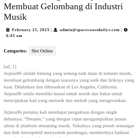
Membuat Gelombang di Industri
Musik
February
admin@s
February 25, 2025
admin@spacecoastdailys.com
|
|
25,
6:45 am
2025
Categories:
Slot Online
[ad_1]
Arjuna96 adalah bintang yang sedang naik daun di industri musik,
membuat gelombang dengan suaranya yang unik dan liriknya yang
kuat. Dilahirkan dan dibesarkan di Los Angeles, California,
Arjuna96 selalu memiliki hasrat untuk musik dan bakat untuk
menciptakan kait yang menarik dan melodi yang mengesankan.
Arjuna96 pertama kali mendapat pengakuan dengan single
debutnya, “Dreams,” yang dengan cepat mengumpulkan jutaan
aliran di platform streaming musik. Vokalnya yang penuh semangat
dan lirik introspektif menyentuh pendengar, memberinya fanbase