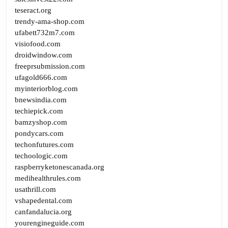
teseract.org
trendy-ama-shop.com
ufabett732m7.com
visiofood.com
droidwindow.com
freeprsubmission.com
ufagold666.com
myinteriorblog.com
bnewsindia.com
techiepick.com
bamzyshop.com
pondycars.com
techonfutures.com
techoologic.com
raspberryketonescanada.org
medihealthrules.com
usathrill.com
vshapedental.com
canfandalucia.org
yourengineguide.com