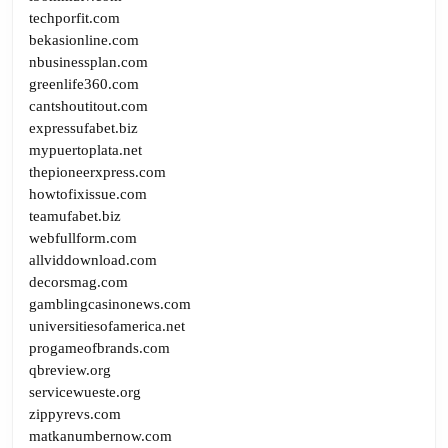
techporfit.com
bekasionline.com
nbusinessplan.com
greenlife360.com
cantshoutitout.com
expressufabet.biz
mypuertoplata.net
thepioneerxpress.com
howtofixissue.com
teamufabet.biz
webfullform.com
allviddownload.com
decorsmag.com
gamblingcasinonews.com
universitiesofamerica.net
progameofbrands.com
qbreview.org
servicewueste.org
zippyrevs.com
matkanumbernow.com