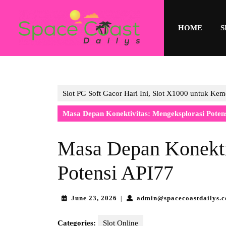
Skip
to
content
HOME
S
Skip
to
content
Slot PG Soft Gacor Hari Ini, Slot X1000 untuk Ke
Masa Depan Konektivitas: Mengeksplorasi Poten
Masa Depan Konekti
Potensi API77
June
June 23, 2026
admin@spacecoastdailys.
|
23,
2026
Categories:
Slot Online