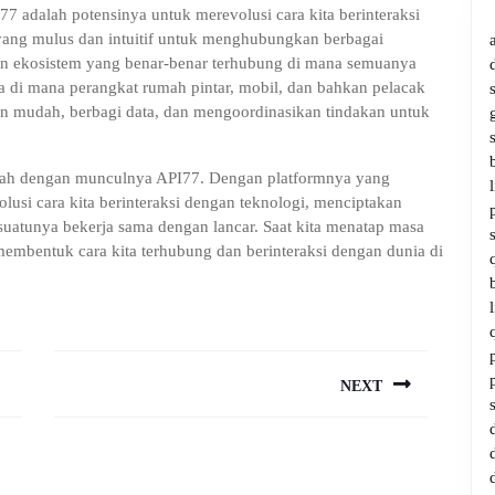
 adalah potensinya untuk merevolusi cara kita berinteraksi
ang mulus dan intuitif untuk menghubungkan berbagai
an ekosistem yang benar-benar terhubung di mana semuanya
 di mana perangkat rumah pintar, mobil, dan bahkan pelacak
n mudah, berbagi data, dan mengoordinasikan tindakan untuk
rah dengan munculnya API77. Dengan platformnya yang
olusi cara kita berinteraksi dengan teknologi, menciptakan
suatunya bekerja sama dengan lancar. Saat kita menatap masa
embentuk cara kita terhubung dan berinteraksi dengan dunia di
NEXT
Next
post: