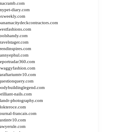
macramb.com
mypet-diary.com
oxweekly.com
panamacitydeckcontractors.com
westfashions.com
toolshandy.com
travelstager.com
trendinspires.com
rannyephul.com
reportradar360.com
swaggyfashion.com
taraftariumtv10.com
questionquery.com
bodybuildinglegend.com
brilliant-nails.com
dandr-photography.com
dokteroce.com
journal-francais.com
justintv10.com
lawyerule.com