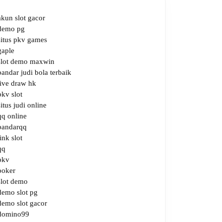
akun slot gacor
demo pg
situs pkv games
gaple
slot demo maxwin
bandar judi bola terbaik
live draw hk
pkv slot
situs judi online
qq online
bandarqq
link slot
qq
pkv
poker
slot demo
demo slot pg
demo slot gacor
domino99