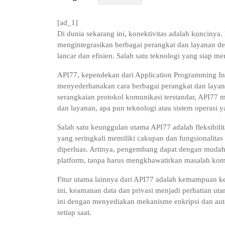
[ad_1]
Di dunia sekarang ini, konektivitas adalah kuncinya
mengintegrasikan berbagai perangkat dan layanan d
lancar dan efisien. Salah satu teknologi yang siap m
API77, kependekan dari Application Programming Int
menyederhanakan cara berbagai perangkat dan laya
serangkaian protokol komunikasi terstandar, API77 m
dan layanan, apa pun teknologi atau sistem operasi 
Salah satu keunggulan utama API77 adalah fleksibilita
yang seringkali memiliki cakupan dan fungsionalitas
diperluas. Artinya, pengembang dapat dengan mudah
platform, tanpa harus mengkhawatirkan masalah kompat
Fitur utama lainnya dari API77 adalah kemampuan ke
ini, keamanan data dan privasi menjadi perhatian u
ini dengan menyediakan mekanisme enkripsi dan auten
setiap saat.