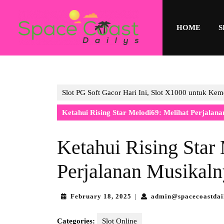
Skip
to
content
HOME
S
Skip
to
content
Slot PG Soft Gacor Hari Ini, Slot X1000 untuk Ke
Ketahui Rising Star Melodi69: Melihat Perjalan
Ketahui Rising Star
Perjalanan Musikaln
February
February 18, 2025
admin@spacecoastdai
|
18,
2025
Categories:
Slot Online