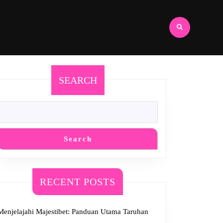
SEARCH
Search
RECENT POSTS
Menjelajahi Majestibet: Panduan Utama Taruhan