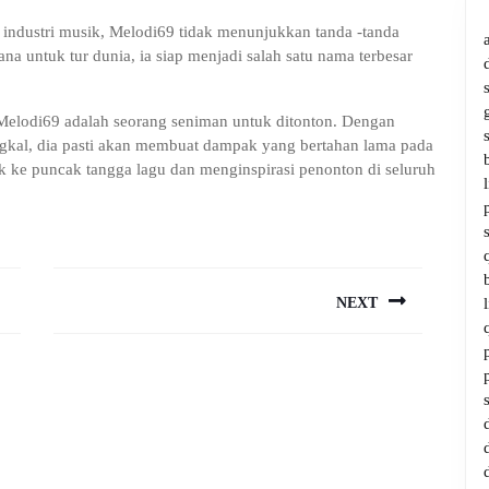
i industri musik, Melodi69 tidak menunjukkan tanda -tanda
 untuk tur dunia, ia siap menjadi salah satu nama terbesar
Melodi69 adalah seorang seniman untuk ditonton. Dengan
ngkal, dia pasti akan membuat dampak yang bertahan lama pada
ik ke puncak tangga lagu dan menginspirasi penonton di seluruh
NEXT
Next
post: