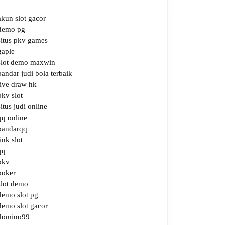
akun slot gacor
demo pg
situs pkv games
gaple
slot demo maxwin
bandar judi bola terbaik
live draw hk
pkv slot
situs judi online
qq online
bandarqq
link slot
qq
pkv
poker
slot demo
demo slot pg
demo slot gacor
domino99