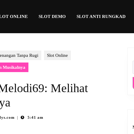
LOT ONLINE
SLOT DEMO
SLOT ANTI RUNGKAD
menangan Tanpa Rugi
Slot Online
an Musikalnya
 Melodi69: Melihat
ya
admin@spacecoastdailys.com
lys.com
5:41 am
|