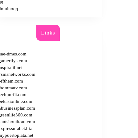
qq
dominoqq
Links
uae-times.com
gamerifys.com
inspiratif.net
vsmsnetworks.com
offthem.com
ibommatv.com
techporfit.com
bekasionline.com
nbusinessplan.com
greenlife360.com
cantshoutitout.com
expressufabet.biz
mypuertoplata.net