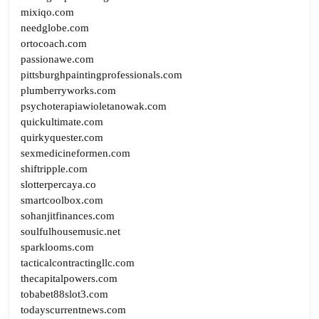
mixiqo.com
needglobe.com
ortocoach.com
passionawe.com
pittsburghpaintingprofessionals.com
plumberryworks.com
psychoterapiawioletanowak.com
quickultimate.com
quirkyquester.com
sexmedicineformen.com
shiftripple.com
slotterpercaya.co
smartcoolbox.com
sohanjitfinances.com
soulfulhousemusic.net
sparklooms.com
tacticalcontractingllc.com
thecapitalpowers.com
tobabet88slot3.com
todayscurrentnews.com