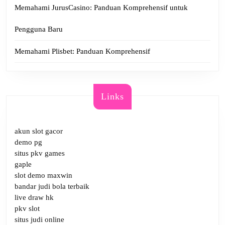
Memahami JurusCasino: Panduan Komprehensif untuk
Pengguna Baru
Memahami Plisbet: Panduan Komprehensif
Links
akun slot gacor
demo pg
situs pkv games
gaple
slot demo maxwin
bandar judi bola terbaik
live draw hk
pkv slot
situs judi online