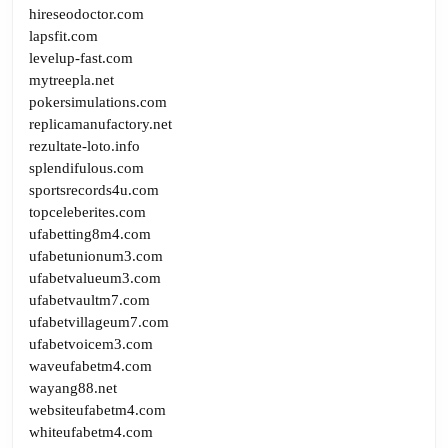
hireseodoctor.com
lapsfit.com
levelup-fast.com
mytreepla.net
pokersimulations.com
replicamanufactory.net
rezultate-loto.info
splendifulous.com
sportsrecords4u.com
topceleberites.com
ufabetting8m4.com
ufabetunionum3.com
ufabetvalueum3.com
ufabetvaultm7.com
ufabetvillageum7.com
ufabetvoicem3.com
waveufabetm4.com
wayang88.net
websiteufabetm4.com
whiteufabetm4.com