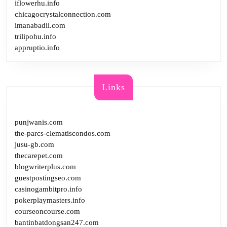
iflowerhu.info
chicagocrystalconnection.com
imanabadii.com
trilipohu.info
appruptio.info
Links
punjwanis.com
the-parcs-clematiscondos.com
jusu-gb.com
thecarepet.com
blogwriterplus.com
guestpostingseo.com
casinogambitpro.info
pokerplaymasters.info
courseoncourse.com
bantinbatdongsan247.com