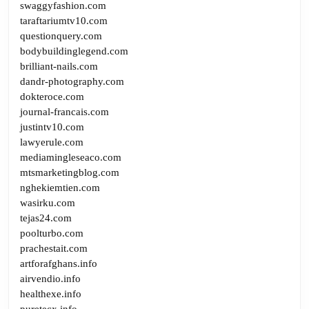
swaggyfashion.com
taraftariumtv10.com
questionquery.com
bodybuildinglegend.com
brilliant-nails.com
dandr-photography.com
dokteroce.com
journal-francais.com
justintv10.com
lawyerule.com
mediamingleseaco.com
mtsmarketingblog.com
nghekiemtien.com
wasirku.com
tejas24.com
poolturbo.com
prachestait.com
artforafghans.info
airvendio.info
healthexe.info
puretecx.info