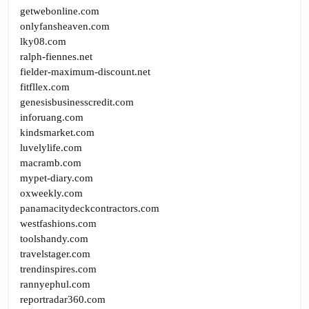
getwebonline.com
onlyfansheaven.com
lky08.com
ralph-fiennes.net
fielder-maximum-discount.net
fitfllex.com
genesisbusinesscredit.com
inforuang.com
kindsmarket.com
luvelylife.com
macramb.com
mypet-diary.com
oxweekly.com
panamacitydeckcontractors.com
westfashions.com
toolshandy.com
travelstager.com
trendinspires.com
rannyephul.com
reportradar360.com