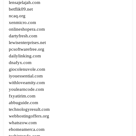
lensajelajah.com
betflik09.net
ncaq.org
xenmicro.com
onlineshopera.com
dartyfresh.com
lewisenterprises.net
pcsoftwarefree.org
dailylinking.com
dnafyx.com
giocolenuvole.com
iyouessential.com
withloveamity.com
youlearncode.com
fxyatirim.com
abbuguide.com
technologyresult.com
webhostingoffers.org
whatszow.com
ehomeamerca.com
techintendo.com