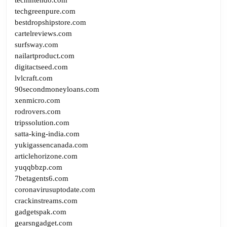
techgreenpure.com
bestdropshipstore.com
cartelreviews.com
surfsway.com
nailartproduct.com
digitactseed.com
lvlcraft.com
90secondmoneyloans.com
xenmicro.com
rodrovers.com
tripssolution.com
satta-king-india.com
yukigassencanada.com
articlehorizone.com
yuqqbbzp.com
7betagents6.com
coronavirusuptodate.com
crackinstreams.com
gadgetspak.com
gearsngadget.com