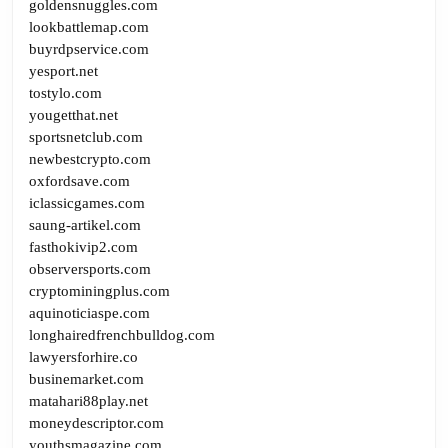
goldensnuggles.com
lookbattlemap.com
buyrdpservice.com
yesport.net
tostylo.com
yougetthat.net
sportsnetclub.com
newbestcrypto.com
oxfordsave.com
iclassicgames.com
saung-artikel.com
fasthokivip2.com
observersports.com
cryptominingplus.com
aquinoticiaspe.com
longhairedfrenchbulldog.com
lawyersforhire.co
businemarket.com
matahari88play.net
moneydescriptor.com
youthsmagazine.com