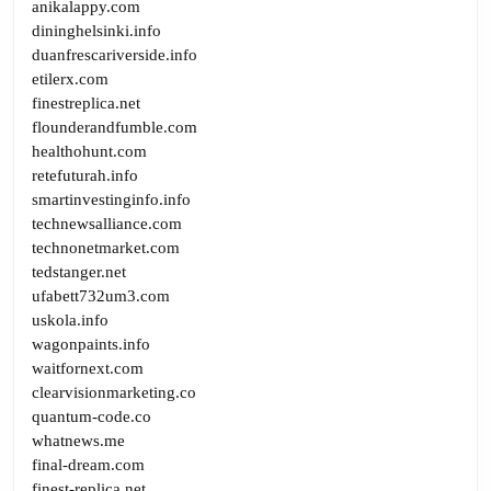
anikalappy.com
dininghelsinki.info
duanfrescariverside.info
etilerx.com
finestreplica.net
flounderandfumble.com
healthohunt.com
retefuturah.info
smartinvestinginfo.info
technewsalliance.com
technonetmarket.com
tedstanger.net
ufabett732um3.com
uskola.info
wagonpaints.info
waitfornext.com
clearvisionmarketing.co
quantum-code.co
whatnews.me
final-dream.com
finest-replica.net