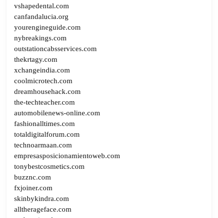
vshapedental.com
canfandalucia.org
yourengineguide.com
nybreakings.com
outstationcabsservices.com
thekrtagy.com
xchangeindia.com
coolmicrotech.com
dreamhousehack.com
the-techteacher.com
automobilenews-online.com
fashionalltimes.com
totaldigitalforum.com
technoarmaan.com
empresasposicionamientoweb.com
tonybestcosmetics.com
buzznc.com
fxjoiner.com
skinbykindra.com
alltherageface.com