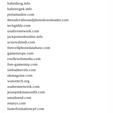
bahednog.info
bahenxgek.info
pertamaskre.com
threadsvideoandphotodownloader.com
techgiddy.com
usalivenetwork.com
jackpotrushonline.info
ucnewshindi.com
freecellphonedatabase.com
gamersrope.com
exellewebmedia.com
free-gamestop.com
sinbadtravels.com
ukmagzine.com
wareztech.org
usabestnetwork.com
jessepinkmanoutfit.com
umailsend.com
retarys.com
fasterformationcpf.com