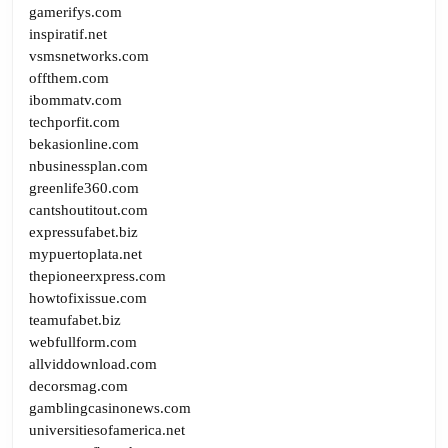
gamerifys.com
inspiratif.net
vsmsnetworks.com
offthem.com
ibommatv.com
techporfit.com
bekasionline.com
nbusinessplan.com
greenlife360.com
cantshoutitout.com
expressufabet.biz
mypuertoplata.net
thepioneerxpress.com
howtofixissue.com
teamufabet.biz
webfullform.com
allviddownload.com
decorsmag.com
gamblingcasinonews.com
universitiesofamerica.net