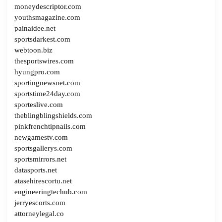
moneydescriptor.com
youthsmagazine.com
painaidee.net
sportsdarkest.com
webtoon.biz
thesportswires.com
hyungpro.com
sportingnewsnet.com
sportstime24day.com
sporteslive.com
theblingblingshields.com
pinkfrenchtipnails.com
newgamestv.com
sportsgallerys.com
sportsmirrors.net
datasports.net
atasehirescortu.net
engineeringtechub.com
jerryescorts.com
attorneylegal.co