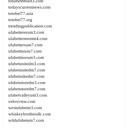
tobabet88slot3.com
todayscurrentnews.com
totobet77.asia
totobet77.org
trendingpublication.com
ufabettererum3.com
ufabettermentm4.com
ufabettersum7.com
ufabettinwm7.com
ufabettinwum3.com
ufabetunitedm3.com
ufabetunitedm7.com
ufabetuskedm7.com
ufabetutoredm3.com
ufabetutoredm7.com
ufabetvalleyum3.com
veloxview.com
westufabetm3.com
whiskeybrothersllc.com
wildufabetum7.com