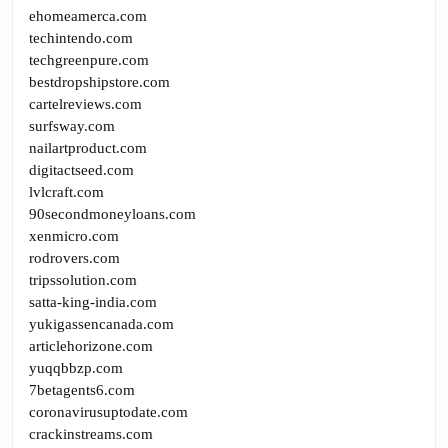
ehomeamerca.com
techintendo.com
techgreenpure.com
bestdropshipstore.com
cartelreviews.com
surfsway.com
nailartproduct.com
digitactseed.com
lvlcraft.com
90secondmoneyloans.com
xenmicro.com
rodrovers.com
tripssolution.com
satta-king-india.com
yukigassencanada.com
articlehorizone.com
yuqqbbzp.com
7betagents6.com
coronavirusuptodate.com
crackinstreams.com