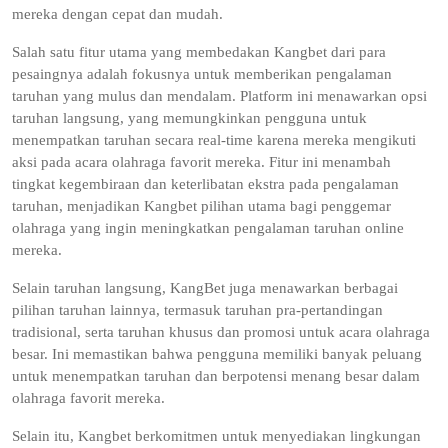
mereka dengan cepat dan mudah.
Salah satu fitur utama yang membedakan Kangbet dari para
pesaingnya adalah fokusnya untuk memberikan pengalaman
taruhan yang mulus dan mendalam. Platform ini menawarkan opsi
taruhan langsung, yang memungkinkan pengguna untuk
menempatkan taruhan secara real-time karena mereka mengikuti
aksi pada acara olahraga favorit mereka. Fitur ini menambah
tingkat kegembiraan dan keterlibatan ekstra pada pengalaman
taruhan, menjadikan Kangbet pilihan utama bagi penggemar
olahraga yang ingin meningkatkan pengalaman taruhan online
mereka.
Selain taruhan langsung, KangBet juga menawarkan berbagai
pilihan taruhan lainnya, termasuk taruhan pra-pertandingan
tradisional, serta taruhan khusus dan promosi untuk acara olahraga
besar. Ini memastikan bahwa pengguna memiliki banyak peluang
untuk menempatkan taruhan dan berpotensi menang besar dalam
olahraga favorit mereka.
Selain itu, Kangbet berkomitmen untuk menyediakan lingkungan