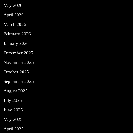
May 2026
April 2026
March 2026
February 2026
January 2026
December 2025
November 2025
October 2025
September 2025
August 2025
July 2025
June 2025
May 2025
April 2025