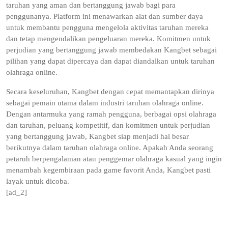
taruhan yang aman dan bertanggung jawab bagi para
penggunanya. Platform ini menawarkan alat dan sumber daya
untuk membantu pengguna mengelola aktivitas taruhan mereka
dan tetap mengendalikan pengeluaran mereka. Komitmen untuk
perjudian yang bertanggung jawab membedakan Kangbet sebagai
pilihan yang dapat dipercaya dan dapat diandalkan untuk taruhan
olahraga online.
Secara keseluruhan, Kangbet dengan cepat memantapkan dirinya
sebagai pemain utama dalam industri taruhan olahraga online.
Dengan antarmuka yang ramah pengguna, berbagai opsi olahraga
dan taruhan, peluang kompetitif, dan komitmen untuk perjudian
yang bertanggung jawab, Kangbet siap menjadi hal besar
berikutnya dalam taruhan olahraga online. Apakah Anda seorang
petaruh berpengalaman atau penggemar olahraga kasual yang ingin
menambah kegembiraan pada game favorit Anda, Kangbet pasti
layak untuk dicoba.
[ad_2]
Post