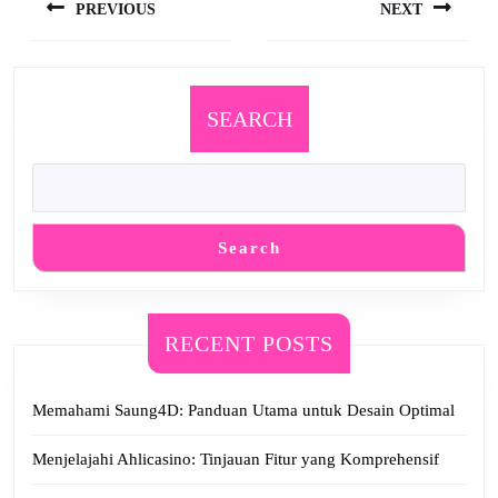
navigation
PREVIOUS
NEXT
Previous
Next
post:
post:
SEARCH
Search
RECENT POSTS
Memahami Saung4D: Panduan Utama untuk Desain Optimal
Menjelajahi Ahlicasino: Tinjauan Fitur yang Komprehensif