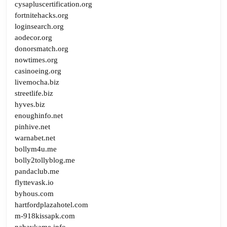
cysapluscertification.org
fortnitehacks.org
loginsearch.org
aodecor.org
donorsmatch.org
nowtimes.org
casinoeing.org
livemocha.biz
streetlife.biz
hyves.biz
enoughinfo.net
pinhive.net
warnabet.net
bollym4u.me
bolly2tollyblog.me
pandaclub.me
flyttevask.io
byhous.com
hartfordplazahotel.com
m-918kissapk.com
nabavkame.info