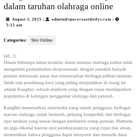
dalam taruhan olahraga online
August
admin@space
August 3, 2025
admin@spacecoastdailys.com
|
|
3,
5:22 am
2025
Categories:
Slot Online
[ad_1]
Dalam beberapa tahun terakhir, dunia taruhan olahraga online telah
mengalami pertumbuhan eksponensial, dengan semakin banyak
pemain memasuki pasar dan menawarkan berbagai pilihan taruhan.
Salah satu pendatang baru yang paling menjanjikan di ruang ini
adalah Kangbet, sebuah platform yang dengan cepat mendapatkan
popularitas di kalangan penggemar olahraga dan petaruh.
KangBet menawarkan antarmuka yang ramah pengguna, berbagai
macam olahraga untuk bertaruh, peluang kompetitif, dan berbagai
opsi taruhan yang sesuai dengan preferensi setiap pemain. Platform
ini juga dikenal karena opsi pembayarannya yang cepat dan aman,
memastikan bahwa pengguna dapat menyetor dan menarik dana