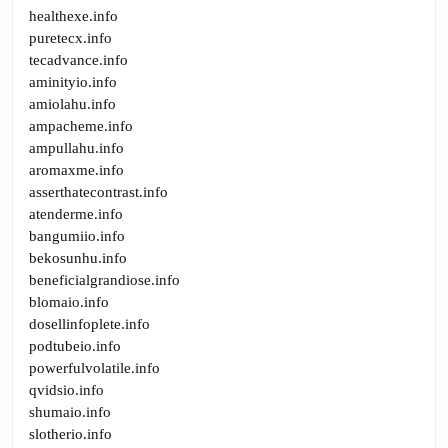
healthexe.info
puretecx.info
tecadvance.info
aminityio.info
amiolahu.info
ampacheme.info
ampullahu.info
aromaxme.info
asserthatecontrast.info
atenderme.info
bangumiio.info
bekosunhu.info
beneficialgrandiose.info
blomaio.info
dosellinfoplete.info
podtubeio.info
powerfulvolatile.info
qvidsio.info
shumaio.info
slotherio.info