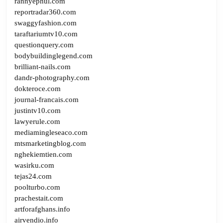
rannyephul.com
reportradar360.com
swaggyfashion.com
taraftariumtv10.com
questionquery.com
bodybuildinglegend.com
brilliant-nails.com
dandr-photography.com
dokteroce.com
journal-francais.com
justintv10.com
lawyerule.com
mediamingleseaco.com
mtsmarketingblog.com
nghekiemtien.com
wasirku.com
tejas24.com
poolturbo.com
prachestait.com
artforafghans.info
airvendio.info