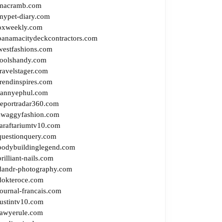
macramb.com
mypet-diary.com
oxweekly.com
panamacitydeckcontractors.com
westfashions.com
toolshandy.com
travelstager.com
trendinspires.com
rannyephul.com
reportradar360.com
swaggyfashion.com
taraftariumtv10.com
questionquery.com
bodybuildinglegend.com
brilliant-nails.com
dandr-photography.com
dokteroce.com
journal-francais.com
justintv10.com
lawyerule.com