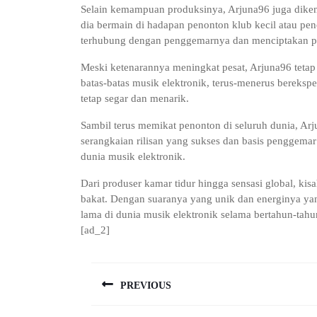
Selain kemampuan produksinya, Arjuna96 juga diken
dia bermain di hadapan penonton klub kecil atau peno
terhubung dengan penggemarnya dan menciptakan pe
Meski ketenarannya meningkat pesat, Arjuna96 tet
batas-batas musik elektronik, terus-menerus bereks
tetap segar dan menarik.
Sambil terus memikat penonton di seluruh dunia, A
serangkaian rilisan yang sukses dan basis penggemar
dunia musik elektronik.
Dari produser kamar tidur hingga sensasi global, kis
bakat. Dengan suaranya yang unik dan energinya ya
lama di dunia musik elektronik selama bertahun-tah
[ad_2]
Post
navigation
PREVIOUS
Previous