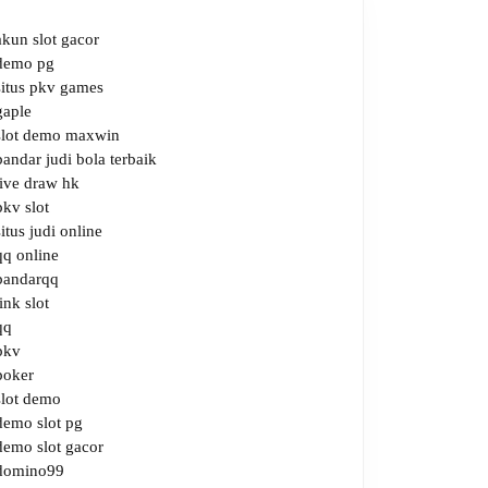
akun slot gacor
demo pg
situs pkv games
gaple
slot demo maxwin
bandar judi bola terbaik
live draw hk
pkv slot
situs judi online
qq online
bandarqq
link slot
qq
pkv
poker
slot demo
demo slot pg
demo slot gacor
domino99