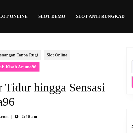
LOT ONLINE
SLOT DEMO
SLOT ANTI RUNGKAD
menangan Tanpa Rugi
Slot Online
al: Kisah Arjuna96
 Tidur hingga Sensasi
a96
admin@spacecoastdailys.com
s.com
2:46 am
|