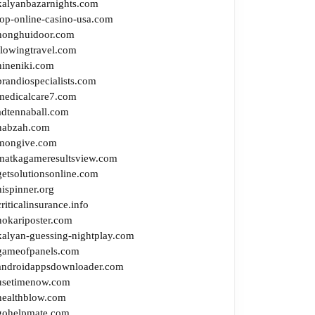
kalyanbazarnights.com
top-online-casino-usa.com
honghuidoor.com
flowingtravel.com
nineniki.com
brandiospecialists.com
medicalcare7.com
adtennaball.com
nabzah.com
mongive.com
matkagameresultsview.com
getsolutionsonline.com
hispinner.org
criticalinsurance.info
nokariposter.com
kalyan-guessing-nightplay.com
gameofpanels.com
androidappsdownloader.com
usetimenow.com
healthblow.com
gohelpmate.com