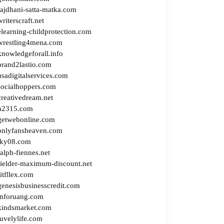
rajdhani-satta-matka.com
writerscraft.net
elearning-childprotection.com
wrestling4mena.com
knowledgeforall.info
brand2lastio.com
usadigitalservices.com
socialhoppers.com
creativedream.net
n2315.com
getwebonline.com
onlyfansheaven.com
lky08.com
ralph-fiennes.net
fielder-maximum-discount.net
fitfllex.com
genesisbusinesscredit.com
inforuang.com
kindsmarket.com
luvelylife.com