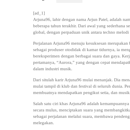
[ad_1]
Arjuna96, lahir dengan nama Arjun Patel, adalah n
beberapa tahun terakhir. Dari awal yang sederhana se
global, dengan perpaduan unik antara techno melodi
Perjalanan Arjuna96 menuju kesuksesan merupakan b
sebagai produser otodidak di kamar tidurnya, ia m
bereksperimen dengan berbagai suara dan gaya. Kerj
pertamanya, “Aurora,” yang dengan cepat mendapatk
dalam industri musik.
Dari situlah karir Arjuna96 mulai menanjak. Dia me
mulai tampil di klub dan festival di seluruh dunia.
membuatnya mendapatkan pengikut setia, dan musikny
Salah satu ciri khas Arjuna96 adalah kemampuann
secara mulus, menciptakan suara yang membangkitk
sebagai perjalanan melalui suara, membawa pendeng
melegakan.