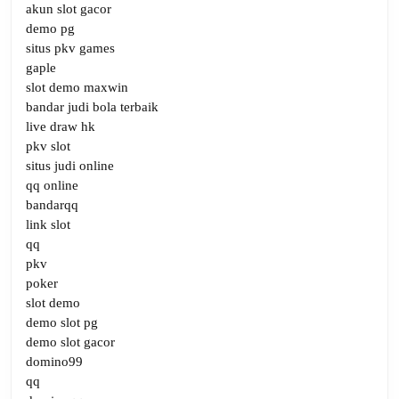
akun slot gacor
demo pg
situs pkv games
gaple
slot demo maxwin
bandar judi bola terbaik
live draw hk
pkv slot
situs judi online
qq online
bandarqq
link slot
qq
pkv
poker
slot demo
demo slot pg
demo slot gacor
domino99
qq