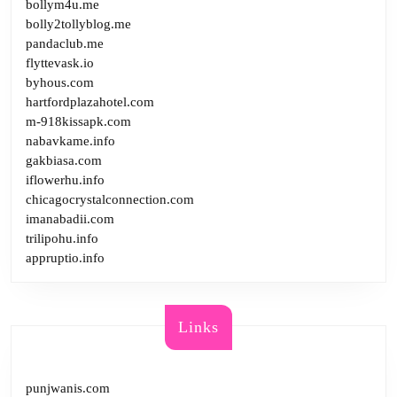
bollym4u.me
bolly2tollyblog.me
pandaclub.me
flyttevask.io
byhous.com
hartfordplazahotel.com
m-918kissapk.com
nabavkame.info
gakbiasa.com
iflowerhu.info
chicagocrystalconnection.com
imanabadii.com
trilipohu.info
appruptio.info
Links
punjwanis.com