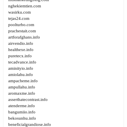
nghekiemtien.com
wasirku.com
tejas24.com
poolturbo.com
prachestait.com
artforafghans.info
airvendio.info
healthexe.info
puretecx.info
tecadvance.info
aminityio.info
amiolahu.info
ampacheme.info
ampullahu.info
aromaxme.info
asserthatecontrast.info
atenderme.info
bangumiio.info
bekosunhu.info
beneficialgrandiose.info