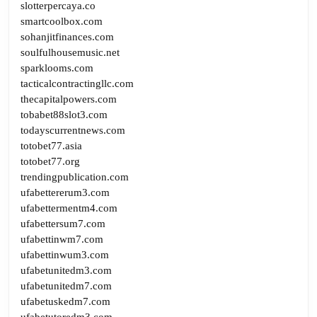
slotterpercaya.co
smartcoolbox.com
sohanjitfinances.com
soulfulhousemusic.net
sparklooms.com
tacticalcontractingllc.com
thecapitalpowers.com
tobabet88slot3.com
todayscurrentnews.com
totobet77.asia
totobet77.org
trendingpublication.com
ufabettererum3.com
ufabettermentm4.com
ufabettersum7.com
ufabettinwm7.com
ufabettinwum3.com
ufabetunitedm3.com
ufabetunitedm7.com
ufabetuskedm7.com
ufabetutoredm3.com