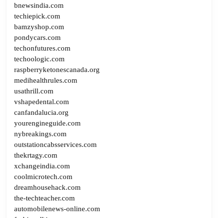
bnewsindia.com
techiepick.com
bamzyshop.com
pondycars.com
techonfutures.com
techoologic.com
raspberryketonescanada.org
medihealthrules.com
usathrill.com
vshapedental.com
canfandalucia.org
yourengineguide.com
nybreakings.com
outstationcabsservices.com
thekrtagy.com
xchangeindia.com
coolmicrotech.com
dreamhousehack.com
the-techteacher.com
automobilenews-online.com