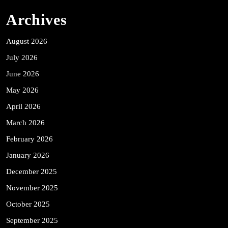
Archives
August 2026
July 2026
June 2026
May 2026
April 2026
March 2026
February 2026
January 2026
December 2025
November 2025
October 2025
September 2025