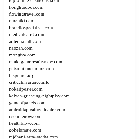
top-online-casino-usa.com
honghuidoor.com
flowingtravel.com
nineniki.com
brandiospecialists.com
medicalcare7.com
adtennaball.com
nabzah.com
mongive.com
matkagameresultsview.com
getsolutionsonline.com
hispinner.org
criticalinsurance.info
nokariposter.com
kalyan-guessing-nightplay.com
gameofpanels.com
androidappsdownloader.com
usetimenow.com
healthblow.com
gohelpmate.com
rajdhani-satta-matka.com