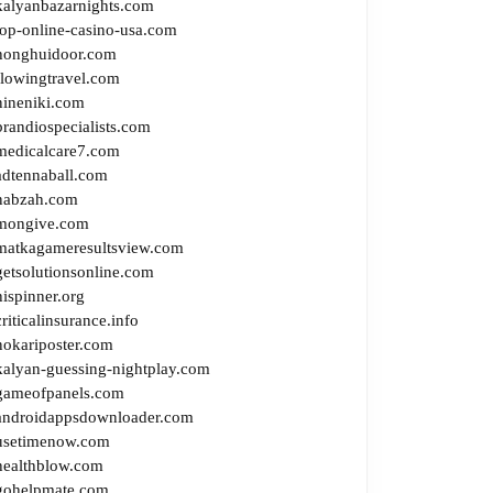
kalyanbazarnights.com
top-online-casino-usa.com
honghuidoor.com
flowingtravel.com
nineniki.com
brandiospecialists.com
medicalcare7.com
adtennaball.com
nabzah.com
mongive.com
matkagameresultsview.com
getsolutionsonline.com
hispinner.org
criticalinsurance.info
nokariposter.com
kalyan-guessing-nightplay.com
gameofpanels.com
androidappsdownloader.com
usetimenow.com
healthblow.com
gohelpmate.com