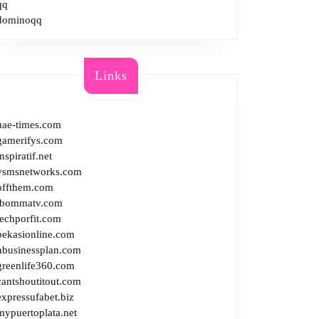
qq
dominoqq
Links
uae-times.com
gamerifys.com
inspiratif.net
vsmsnetworks.com
offthem.com
ibommatv.com
techporfit.com
bekasionline.com
nbusinessplan.com
greenlife360.com
cantshoutitout.com
expressufabet.biz
mypuertoplata.net