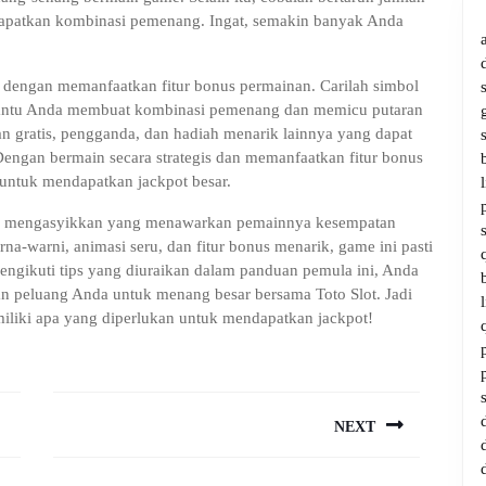
patkan kombinasi pemenang. Ingat, semakin banyak Anda
h dengan memanfaatkan fitur bonus permainan. Carilah simbol
embantu Anda membuat kombinasi pemenang dan memicu putaran
an gratis, pengganda, dan hadiah menarik lainnya yang dapat
engan bermain secara strategis dan memanfaatkan fitur bonus
untuk mendapatkan jackpot besar.
dan mengasyikkan yang menawarkan pemainnya kesempatan
-warni, animasi seru, dan fitur bonus menarik, game ini pasti
gikuti tips yang diuraikan dalam panduan pemula ini, Anda
 peluang Anda untuk menang besar bersama Toto Slot. Jadi
iliki apa yang diperlukan untuk mendapatkan jackpot!
NEXT
Next
post: