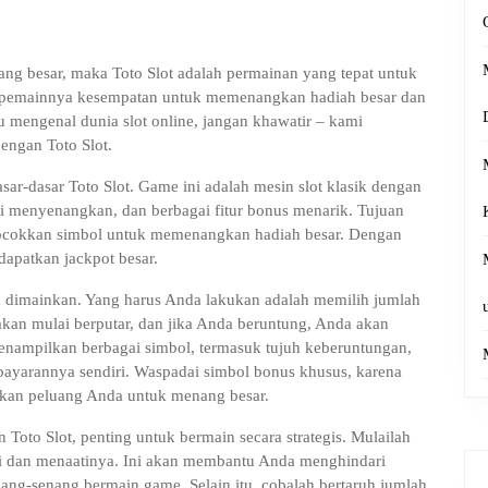
ng besar, maka Toto Slot adalah permainan yang tepat untuk
n pemainnya kesempatan untuk memenangkan hadiah besar dan
 mengenal dunia slot online, jangan khawatir – kami
ngan Toto Slot.
sar-dasar Toto Slot. Game ini adalah mesin slot klasik dengan
i menyenangkan, dan berbagai fitur bonus menarik. Tujuan
 cocokkan simbol untuk memenangkan hadiah besar. Dengan
dapatkan jackpot besar.
ah dimainkan. Yang harus Anda lakukan adalah memilih jumlah
kan mulai berputar, dan jika Anda beruntung, Anda akan
nampilkan berbagai simbol, termasuk tujuh keberuntungan,
bayarannya sendiri. Waspadai simbol bonus khusus, karena
kan peluang Anda untuk menang besar.
to Slot, penting untuk bermain secara strategis. Mulailah
i dan menaatinya. Ini akan membantu Anda menghindari
ng-senang bermain game. Selain itu, cobalah bertaruh jumlah