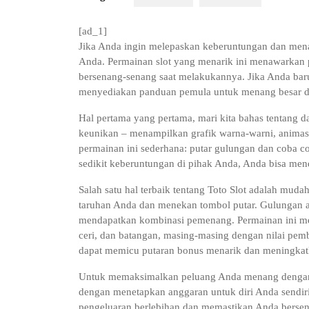
[ad_1]
Jika Anda ingin melepaskan keberuntungan dan mena
Anda. Permainan slot yang menarik ini menawarka
bersenang-senang saat melakukannya. Jika Anda baru
menyediakan panduan pemula untuk menang besar de
Hal pertama yang pertama, mari kita bahas tentang da
keunikan – menampilkan grafik warna-warni, animas
permainan ini sederhana: putar gulungan dan coba
sedikit keberuntungan di pihak Anda, Anda bisa men
Salah satu hal terbaik tentang Toto Slot adalah mud
taruhan Anda dan menekan tombol putar. Gulungan a
mendapatkan kombinasi pemenang. Permainan ini me
ceri, dan batangan, masing-masing dengan nilai pem
dapat memicu putaran bonus menarik dan meningkat
Untuk memaksimalkan peluang Anda menang dengan To
dengan menetapkan anggaran untuk diri Anda sendir
pengeluaran berlebihan dan memastikan Anda bersena