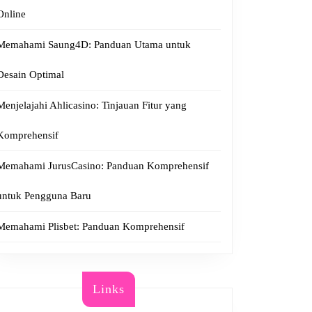
Online
Memahami Saung4D: Panduan Utama untuk
Desain Optimal
Menjelajahi Ahlicasino: Tinjauan Fitur yang
Komprehensif
Memahami JurusCasino: Panduan Komprehensif
untuk Pengguna Baru
Memahami Plisbet: Panduan Komprehensif
Links