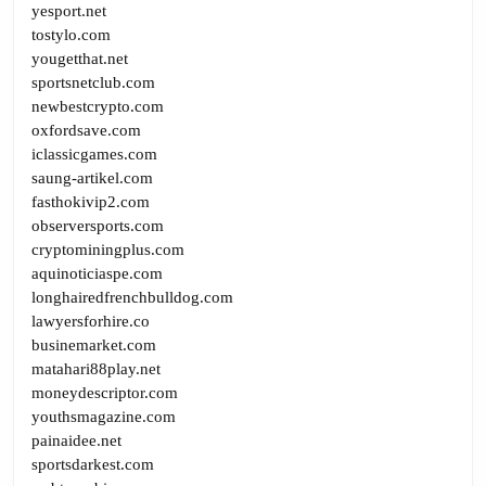
yesport.net
tostylo.com
yougetthat.net
sportsnetclub.com
newbestcrypto.com
oxfordsave.com
iclassicgames.com
saung-artikel.com
fasthokivip2.com
observersports.com
cryptominingplus.com
aquinoticiaspe.com
longhairedfrenchbulldog.com
lawyersforhire.co
businemarket.com
matahari88play.net
moneydescriptor.com
youthsmagazine.com
painaidee.net
sportsdarkest.com