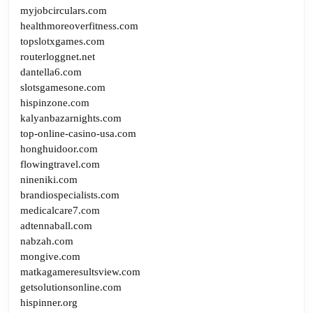
myjobcirculars.com
healthmoreoverfitness.com
topslotxgames.com
routerloggnet.net
dantella6.com
slotsgamesone.com
hispinzone.com
kalyanbazarnights.com
top-online-casino-usa.com
honghuidoor.com
flowingtravel.com
nineniki.com
brandiospecialists.com
medicalcare7.com
adtennaball.com
nabzah.com
mongive.com
matkagameresultsview.com
getsolutionsonline.com
hispinner.org