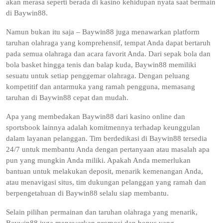
akan merasa seperti berada di kasino kehidupan nyata saat bermain
di Baywin88.
Namun bukan itu saja – Baywin88 juga menawarkan platform
taruhan olahraga yang komprehensif, tempat Anda dapat bertaruh
pada semua olahraga dan acara favorit Anda. Dari sepak bola dan
bola basket hingga tenis dan balap kuda, Baywin88 memiliki
sesuatu untuk setiap penggemar olahraga. Dengan peluang
kompetitif dan antarmuka yang ramah pengguna, memasang
taruhan di Baywin88 cepat dan mudah.
Apa yang membedakan Baywin88 dari kasino online dan
sportsbook lainnya adalah komitmennya terhadap keunggulan
dalam layanan pelanggan. Tim berdedikasi di Baywin88 tersedia
24/7 untuk membantu Anda dengan pertanyaan atau masalah apa
pun yang mungkin Anda miliki. Apakah Anda memerlukan
bantuan untuk melakukan deposit, menarik kemenangan Anda,
atau menavigasi situs, tim dukungan pelanggan yang ramah dan
berpengetahuan di Baywin88 selalu siap membantu.
Selain pilihan permainan dan taruhan olahraga yang menarik,