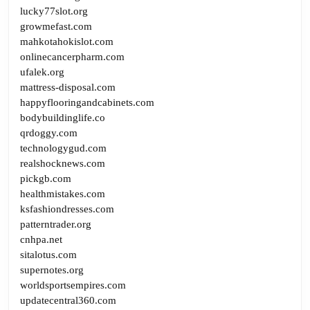
lucky77slot.org
growmefast.com
mahkotahokislot.com
onlinecancerpharm.com
ufalek.org
mattress-disposal.com
happyflooringandcabinets.com
bodybuildinglife.co
qrdoggy.com
technologygud.com
realshocknews.com
pickgb.com
healthmistakes.com
ksfashiondresses.com
patterntrader.org
cnhpa.net
sitalotus.com
supernotes.org
worldsportsempires.com
updatecentral360.com