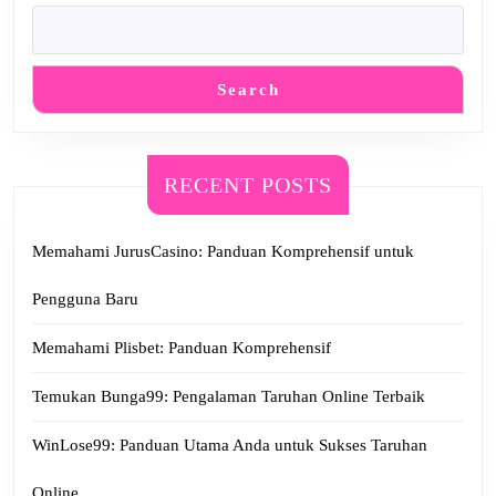
Search
RECENT POSTS
Memahami JurusCasino: Panduan Komprehensif untuk
Pengguna Baru
Memahami Plisbet: Panduan Komprehensif
Temukan Bunga99: Pengalaman Taruhan Online Terbaik
WinLose99: Panduan Utama Anda untuk Sukses Taruhan
Online