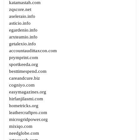
katamastah.com
zqscore.net
aseleraio.info
asticio.info
egardenio.info
arxteamio.info
getalexio.info
accountaudittaxcon.com
prymprint.com
sportkeeda.org
besttimespend.com
careandcure.biz
cogniyo.com
easymagazines.org
hirfanjilasmi.com
hometricks.org
leathercraftpro.com
microgridpower.org
mixiqo.com
needglobe.com
ortocoach.com