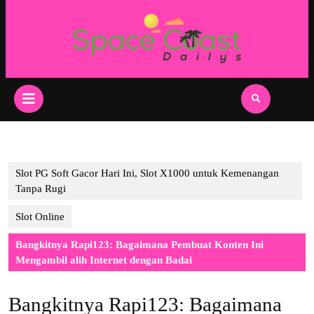
Skip
to
content
Skip
to
content
Open
Button
Slot PG Soft Gacor Hari Ini, Slot X1000 untuk Kemenangan
Tanpa Rugi
Slot Online
Bangkitnya Rapi123: Bagaimana Pembuat Konten Ini
Mengambil alih Internet dengan Badai
Bangkitnya Rapi123: Bagaimana