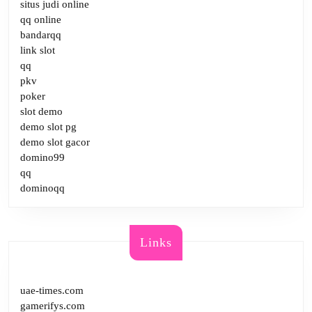
situs judi online
qq online
bandarqq
link slot
qq
pkv
poker
slot demo
demo slot pg
demo slot gacor
domino99
qq
dominoqq
Links
uae-times.com
gamerifys.com