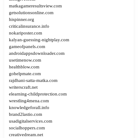
matkagameresultsview.com
getsolutionsonline.com
hispinner.org
criticalinsurance.info
nokariposter.com
kalyan-guessing-nightplay.com
gameofpanels.com
androidappsdownloader.com
usetimenow.com
healthblow.com
gohelpmate.com
rajdhani-satta-matka.com
writerscraft.net
elearning-childprotection.com
wrestling4mena.com
knowledgeforall.info
brand2lastio.com
usadigitalservices.com
socialhoppers.com
creativedream.net