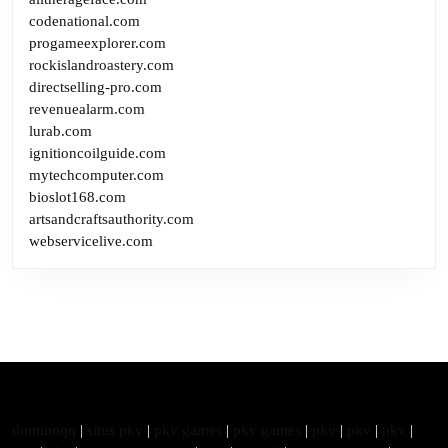
codenational.com
progameexplorer.com
rockislandroastery.com
directselling-pro.com
revenuealarm.com
lurab.com
ignitioncoilguide.com
mytechcomputer.com
bioslot168.com
artsandcraftsauthority.com
webservicelive.com
dominoqq
|
situs pkv
|
pkv games
|
pkv games
|
pkv
|
pkv
|
pkv
|