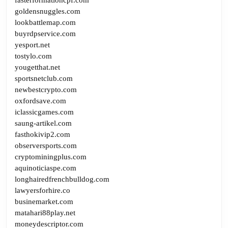
goldensnuggles.com
lookbattlemap.com
buyrdpservice.com
yesport.net
tostylo.com
yougetthat.net
sportsnetclub.com
newbestcrypto.com
oxfordsave.com
iclassicgames.com
saung-artikel.com
fasthokivip2.com
observersports.com
cryptominingplus.com
aquinoticiaspe.com
longhairedfrenchbulldog.com
lawyersforhire.co
businemarket.com
matahari88play.net
moneydescriptor.com