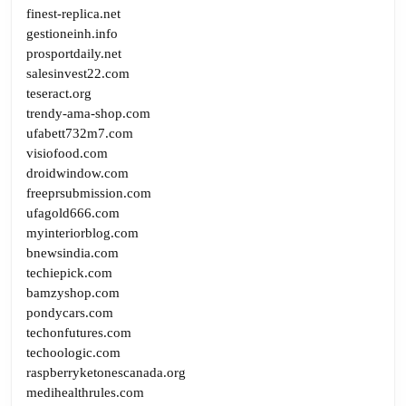
finest-replica.net
gestioneinh.info
prosportdaily.net
salesinvest22.com
teseract.org
trendy-ama-shop.com
ufabett732m7.com
visiofood.com
droidwindow.com
freeprsubmission.com
ufagold666.com
myinteriorblog.com
bnewsindia.com
techiepick.com
bamzyshop.com
pondycars.com
techonfutures.com
techoologic.com
raspberryketonescanada.org
medihealthrules.com