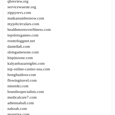
qbreview.org
servicewueste.org
zippyrevs.com
matkanumbernow.com
myjobcirculars.com
healthmoreoverfitness.com
topslotxgames.com
routerloggnet.net
dantella6.com
slotsgamesone.com
hispinzone.com
kalyanbazarnights.com
top-online-casino-usa.com
honghuidoor.com
flowingtravel.com
nineniki.com
brandiospecialists.com
medicalcare7.com
adtennaball.com
nabzah.com
mongive.com