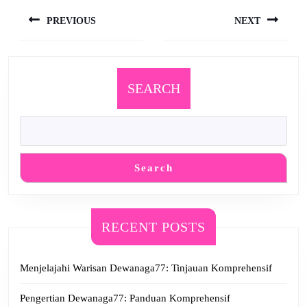
navigation
PREVIOUS
NEXT
Previous
Next
post:
post:
SEARCH
Search
RECENT POSTS
Menjelajahi Warisan Dewanaga77: Tinjauan Komprehensif
Pengertian Dewanaga77: Panduan Komprehensif