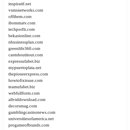
inspiratif.net
vsmsnetworks.com
offthem.com
ibommatv.com
techporfit.com
bekasionline.com
nbusinessplan.com
greenlife360.com
cantshoutitout.com
expressufabet.biz
mypuertoplata.net
thepioneerxpress.com
howtofixissue.com
teamufabet.biz
webfullform.com
allviddownload.com
decorsmag.com
gamblingcasinonews.com
universitiesofamerica.net
progameofbrands.com