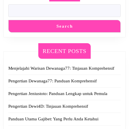
Search
RECENT POSTS
Menjelajahi Warisan Dewanaga77: Tinjauan Komprehensif
Pengertian Dewanaga77: Panduan Komprehensif
Pengertian Jeniustoto: Panduan Lengkap untuk Pemula
Pengertian Dewi4D: Tinjauan Komprehensif
Panduan Utama Gajibet: Yang Perlu Anda Ketahui