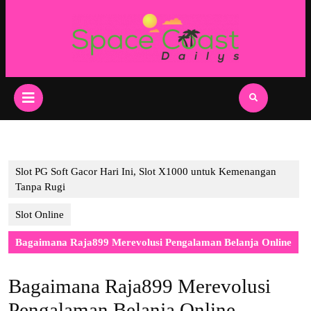
Skip
to
content
Skip
to
content
Open
Button
Slot PG Soft Gacor Hari Ini, Slot X1000 untuk Kemenangan
Tanpa Rugi
Slot Online
Bagaimana Raja899 Merevolusi Pengalaman Belanja Online
Bagaimana Raja899 Merevolusi
Pengalaman Belanja Online