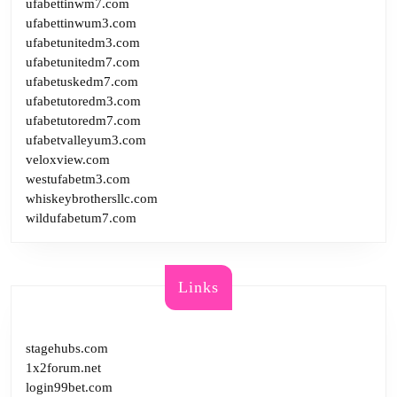
ufabettinwm7.com
ufabettinwum3.com
ufabetunitedm3.com
ufabetunitedm7.com
ufabetuskedm7.com
ufabetutoredm3.com
ufabetutoredm7.com
ufabetvalleyum3.com
veloxview.com
westufabetm3.com
whiskeybrothersllc.com
wildufabetum7.com
Links
stagehubs.com
1x2forum.net
login99bet.com