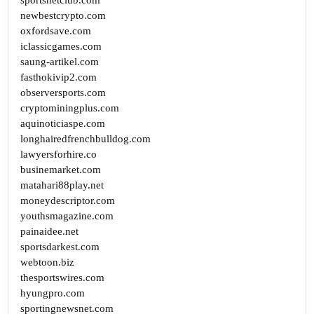
newbestcrypto.com
oxfordsave.com
iclassicgames.com
saung-artikel.com
fasthokivip2.com
observersports.com
cryptominingplus.com
aquinoticiaspe.com
longhairedfrenchbulldog.com
lawyersforhire.co
businemarket.com
matahari88play.net
moneydescriptor.com
youthsmagazine.com
painaidee.net
sportsdarkest.com
webtoon.biz
thesportswires.com
hyungpro.com
sportingnewsnet.com