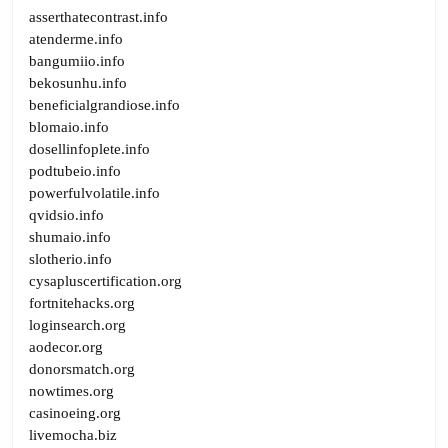
asserthatecontrast.info
atenderme.info
bangumiio.info
bekosunhu.info
beneficialgrandiose.info
blomaio.info
dosellinfoplete.info
podtubeio.info
powerfulvolatile.info
qvidsio.info
shumaio.info
slotherio.info
cysapluscertification.org
fortnitehacks.org
loginsearch.org
aodecor.org
donorsmatch.org
nowtimes.org
casinoeing.org
livemocha.biz