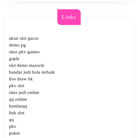
Links
akun slot gacor
demo pg
situs pkv games
gaple
slot demo maxwin
bandar judi bola terbaik
live draw hk
pkv slot
situs judi online
qq online
bandarqq
link slot
qq
pkv
poker