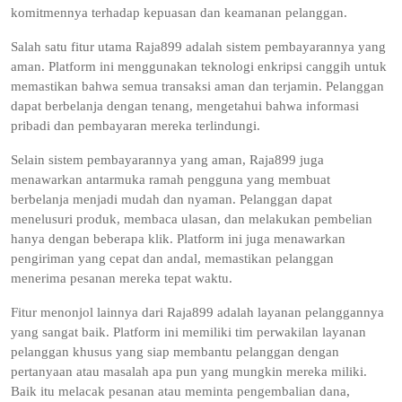
komitmennya terhadap kepuasan dan keamanan pelanggan.
Salah satu fitur utama Raja899 adalah sistem pembayarannya yang
aman. Platform ini menggunakan teknologi enkripsi canggih untuk
memastikan bahwa semua transaksi aman dan terjamin. Pelanggan
dapat berbelanja dengan tenang, mengetahui bahwa informasi
pribadi dan pembayaran mereka terlindungi.
Selain sistem pembayarannya yang aman, Raja899 juga
menawarkan antarmuka ramah pengguna yang membuat
berbelanja menjadi mudah dan nyaman. Pelanggan dapat
menelusuri produk, membaca ulasan, dan melakukan pembelian
hanya dengan beberapa klik. Platform ini juga menawarkan
pengiriman yang cepat dan andal, memastikan pelanggan
menerima pesanan mereka tepat waktu.
Fitur menonjol lainnya dari Raja899 adalah layanan pelanggannya
yang sangat baik. Platform ini memiliki tim perwakilan layanan
pelanggan khusus yang siap membantu pelanggan dengan
pertanyaan atau masalah apa pun yang mungkin mereka miliki.
Baik itu melacak pesanan atau meminta pengembalian dana,