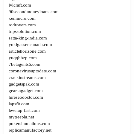
lvlcraft.com
90secondmoneyloans.com
xenmicro.com
rodrovers.com
tripssolution.com
satta-king-india.com
yukigassencanada.com
articlehorizone.com
yuqqbbzp.com
7betagents6.com
coronavirusuptodate.com
crackinstreams.com
gadgetspak.com
gearsngadget.com
hireseodoctor.com
lapsfit.com
levelup-fast.com
mytreepla.net
pokersimulations.com
replicamanufactory.net