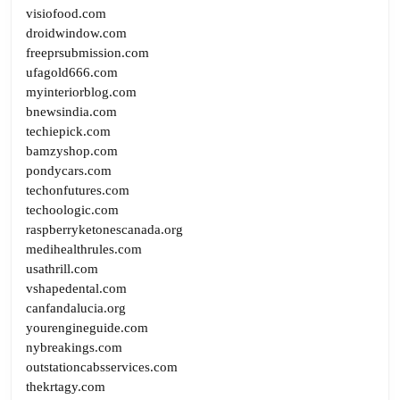
visiofood.com
droidwindow.com
freeprsubmission.com
ufagold666.com
myinteriorblog.com
bnewsindia.com
techiepick.com
bamzyshop.com
pondycars.com
techonfutures.com
techoologic.com
raspberryketonescanada.org
medihealthrules.com
usathrill.com
vshapedental.com
canfandalucia.org
yourengineguide.com
nybreakings.com
outstationcabsservices.com
thekrtagy.com