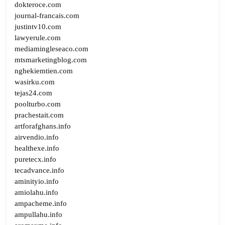
dokteroce.com
journal-francais.com
justintv10.com
lawyerule.com
mediamingleseaco.com
mtsmarketingblog.com
nghekiemtien.com
wasirku.com
tejas24.com
poolturbo.com
prachestait.com
artforafghans.info
airvendio.info
healthexe.info
puretecx.info
tecadvance.info
aminityio.info
amiolahu.info
ampacheme.info
ampullahu.info