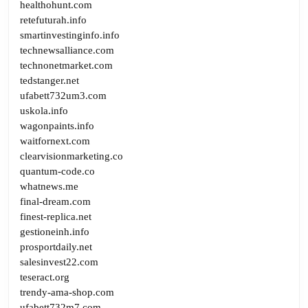
healthohunt.com
retefuturah.info
smartinvestinginfo.info
technewsalliance.com
technonetmarket.com
tedstanger.net
ufabett732um3.com
uskola.info
wagonpaints.info
waitfornext.com
clearvisionmarketing.co
quantum-code.co
whatnews.me
final-dream.com
finest-replica.net
gestioneinh.info
prosportdaily.net
salesinvest22.com
teseract.org
trendy-ama-shop.com
ufabett732m7.com