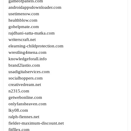
gameofpanels.com
androidappsdownloader.com
usetimenow.com
healthblow.com
gohelpmate.com
rajdhani-satta-matka.com
writerscraft.net
elearning-childprotection.com
wrestling4mena.com
knowledgeforall.info
brand2lastio.com
usadigitalservices.com
socialhoppers.com
creativedream.net
n2315.com
getwebonline.com
onlyfansheaven.com
lky08.com
ralph-fiennes.net
fielder-maximum-discount.net
fitfllex.com