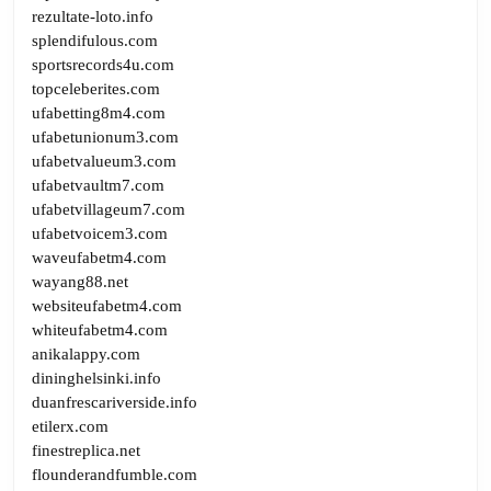
rezultate-loto.info
splendifulous.com
sportsrecords4u.com
topceleberites.com
ufabetting8m4.com
ufabetunionum3.com
ufabetvalueum3.com
ufabetvaultm7.com
ufabetvillageum7.com
ufabetvoicem3.com
waveufabetm4.com
wayang88.net
websiteufabetm4.com
whiteufabetm4.com
anikalappy.com
dininghelsinki.info
duanfrescariverside.info
etilerx.com
finestreplica.net
flounderandfumble.com