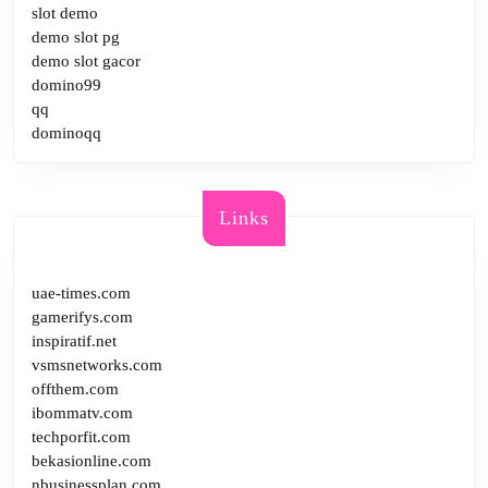
slot demo
demo slot pg
demo slot gacor
domino99
qq
dominoqq
Links
uae-times.com
gamerifys.com
inspiratif.net
vsmsnetworks.com
offthem.com
ibommatv.com
techporfit.com
bekasionline.com
nbusinessplan.com