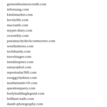
genesisbusinesscredit.com
inforuang.com
kindsmarket.com
luvelylife.com
macramb.com
mypet-diary.com
oxweekly.com
panamacitydeckcontractors.com
westfashions.com
toolshandy.com
travelstager.com
trendinspires.com
rannyephul.com
reportradar360.com
swaggyfashion.com
taraftariumtv10.com
questionquery.com
bodybuildinglegend.com
brilliant-nails.com
dandr-photography.com