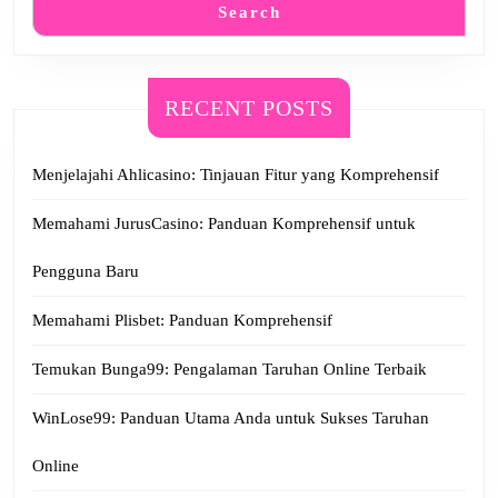
Search
RECENT POSTS
Menjelajahi Ahlicasino: Tinjauan Fitur yang Komprehensif
Memahami JurusCasino: Panduan Komprehensif untuk
Pengguna Baru
Memahami Plisbet: Panduan Komprehensif
Temukan Bunga99: Pengalaman Taruhan Online Terbaik
WinLose99: Panduan Utama Anda untuk Sukses Taruhan
Online