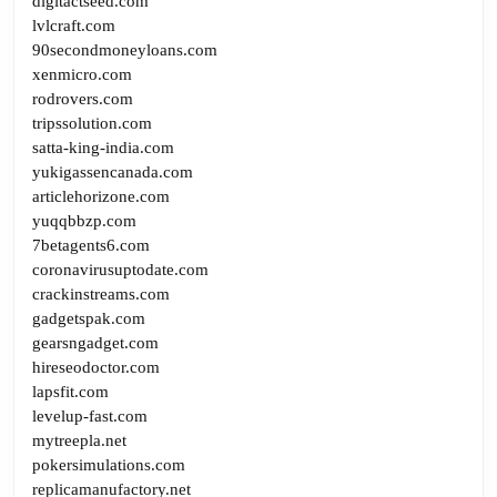
digitactseed.com
lvlcraft.com
90secondmoneyloans.com
xenmicro.com
rodrovers.com
tripssolution.com
satta-king-india.com
yukigassencanada.com
articlehorizone.com
yuqqbbzp.com
7betagents6.com
coronavirusuptodate.com
crackinstreams.com
gadgetspak.com
gearsngadget.com
hireseodoctor.com
lapsfit.com
levelup-fast.com
mytreepla.net
pokersimulations.com
replicamanufactory.net