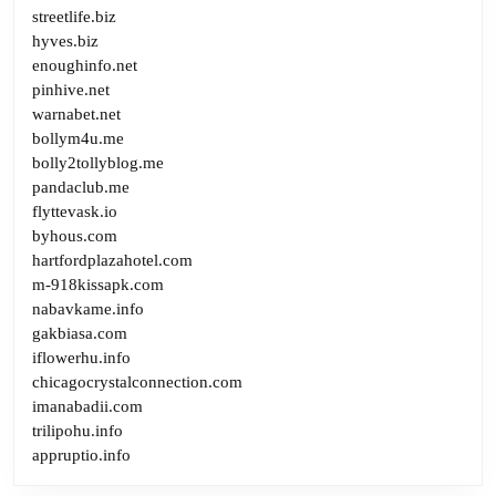
streetlife.biz
hyves.biz
enoughinfo.net
pinhive.net
warnabet.net
bollym4u.me
bolly2tollyblog.me
pandaclub.me
flyttevask.io
byhous.com
hartfordplazahotel.com
m-918kissapk.com
nabavkame.info
gakbiasa.com
iflowerhu.info
chicagocrystalconnection.com
imanabadii.com
trilipohu.info
appruptio.info