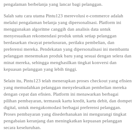
pengalaman berbelanja yang lancar bagi pelanggan.
Salah satu cara utama Pintu123 merevolusi e-commerce adalah
melalui pengalaman belanja yang dipersonalisasi. Platform ini
menggunakan algoritme canggih dan analisis data untuk
menyesuaikan rekomendasi produk untuk setiap pelanggan
berdasarkan riwayat penelusuran, perilaku pembelian, dan
preferensi mereka. Pendekatan yang dipersonalisasi ini membantu
pelanggan menemukan produk baru yang sesuai dengan selera dan
minat mereka, sehingga menghasilkan tingkat konversi dan
kepuasan pelanggan yang lebih tinggi.
Selain itu, Pintu123 telah menerapkan proses checkout yang efisien
yang memudahkan pelanggan menyelesaikan pembelian mereka
dengan cepat dan efisien. Platform ini menawarkan berbagai
pilihan pembayaran, termasuk kartu kredit, kartu debit, dan dompet
digital, untuk mengakomodasi berbagai preferensi pelanggan.
Proses pembayaran yang disederhanakan ini mengurangi tingkat
pengabaian keranjang dan meningkatkan kepuasan pelanggan
secara keseluruhan.