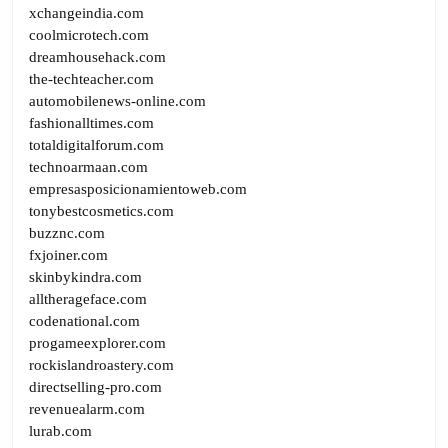
xchangeindia.com
coolmicrotech.com
dreamhousehack.com
the-techteacher.com
automobilenews-online.com
fashionalltimes.com
totaldigitalforum.com
technoarmaan.com
empresasposicionamientoweb.com
tonybestcosmetics.com
buzznc.com
fxjoiner.com
skinbykindra.com
alltherageface.com
codenational.com
progameexplorer.com
rockislandroastery.com
directselling-pro.com
revenuealarm.com
lurab.com