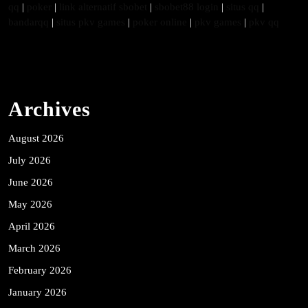
qq
|
poker
|
link alternatif sbobet
|
sbobet88 login
|
situs qq
|
bandarqq
|
situs pkv games
|
poker online
|
pkv games
|
pkv qq
Archives
August 2026
July 2026
June 2026
May 2026
April 2026
March 2026
February 2026
January 2026