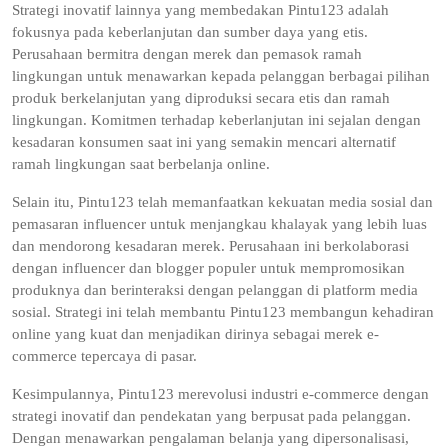
Strategi inovatif lainnya yang membedakan Pintu123 adalah
fokusnya pada keberlanjutan dan sumber daya yang etis.
Perusahaan bermitra dengan merek dan pemasok ramah
lingkungan untuk menawarkan kepada pelanggan berbagai pilihan
produk berkelanjutan yang diproduksi secara etis dan ramah
lingkungan. Komitmen terhadap keberlanjutan ini sejalan dengan
kesadaran konsumen saat ini yang semakin mencari alternatif
ramah lingkungan saat berbelanja online.
Selain itu, Pintu123 telah memanfaatkan kekuatan media sosial dan
pemasaran influencer untuk menjangkau khalayak yang lebih luas
dan mendorong kesadaran merek. Perusahaan ini berkolaborasi
dengan influencer dan blogger populer untuk mempromosikan
produknya dan berinteraksi dengan pelanggan di platform media
sosial. Strategi ini telah membantu Pintu123 membangun kehadiran
online yang kuat dan menjadikan dirinya sebagai merek e-
commerce tepercaya di pasar.
Kesimpulannya, Pintu123 merevolusi industri e-commerce dengan
strategi inovatif dan pendekatan yang berpusat pada pelanggan.
Dengan menawarkan pengalaman belanja yang dipersonalisasi,