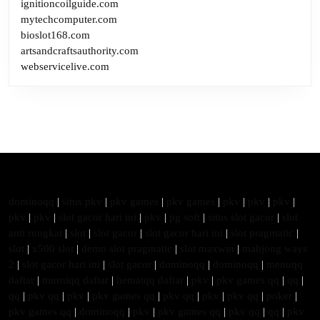
ignitioncoilguide.com
mytechcomputer.com
bioslot168.com
artsandcraftsauthority.com
webservicelive.com
dominoqq
|
situs pkv
|
pkv games
|
pkv games
|
pkv
|
pkv
|
pkv
|
pkv
|
pkv
|
slot gacor hari ini
|
pkv
|
pg soft
|
situs slot gacor
|
slot
anti rungkat
|
slot
|
slot gacor
|
slot gacor hari ini
|
slot pragmatic
|
slot
|
x500 slot
|
demo slot pragmatic
|
slot maxwin
|
mahjong ways
2
|
slot gacor hari ini
|
slot gacor
|
dominoqq
|
dominoqq
|
menuqq
daftar
|
murniqq daftar
|
hematqq daftar
|
pkv
|
pkv games qq
|
qq
|
qq
|
pkv qq
|
pkv
|
pkv games qq
|
pkv qq
|
pkv
|
pkv qq
|
poker
|
pkv games qq
|
dominoqq
|
pkv
|
pkv games qq
|
pkv qq
|
qq
|
pkv