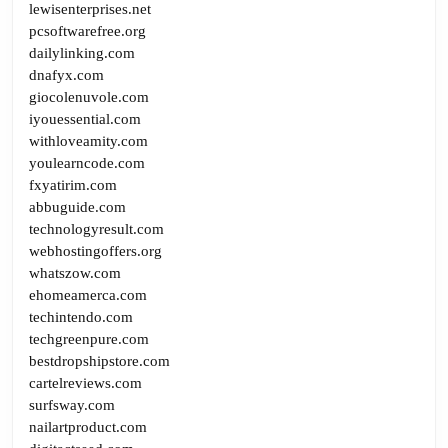
lewisenterprises.net
pcsoftwarefree.org
dailylinking.com
dnafyx.com
giocolenuvole.com
iyouessential.com
withloveamity.com
youlearncode.com
fxyatirim.com
abbuguide.com
technologyresult.com
webhostingoffers.org
whatszow.com
ehomeamerca.com
techintendo.com
techgreenpure.com
bestdropshipstore.com
cartelreviews.com
surfsway.com
nailartproduct.com