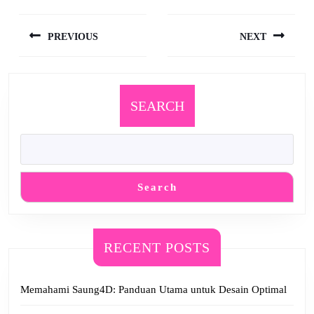
Post
navigation
PREVIOUS
NEXT
Previous
Next
post:
post:
SEARCH
Search
RECENT POSTS
Memahami Saung4D: Panduan Utama untuk Desain Optimal