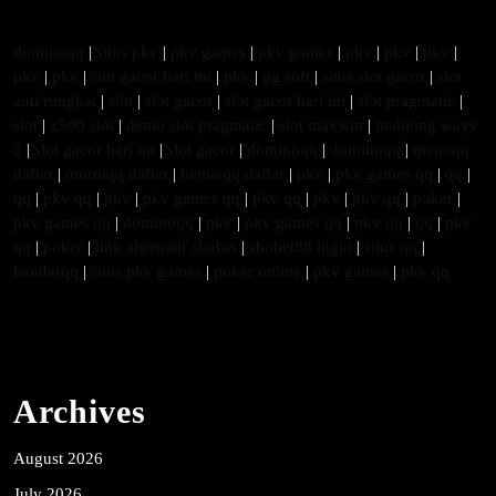
dominoqq
|
situs pkv
|
pkv games
|
pkv games
|
pkv
|
pkv
|
pkv
|
pkv
|
pkv
|
slot gacor hari ini
|
pkv
|
pg soft
|
situs slot gacor
|
slot
anti rungkat
|
slot
|
slot gacor
|
slot gacor hari ini
|
slot pragmatic
|
slot
|
x500 slot
|
demo slot pragmatic
|
slot maxwin
|
mahjong ways
2
|
slot gacor hari ini
|
slot gacor
|
dominoqq
|
dominoqq
|
menuqq
daftar
|
murniqq daftar
|
hematqq daftar
|
pkv
|
pkv games qq
|
qq
|
qq
|
pkv qq
|
pkv
|
pkv games qq
|
pkv qq
|
pkv
|
pkv qq
|
poker
|
pkv games qq
|
dominoqq
|
pkv
|
pkv games qq
|
pkv qq
|
qq
|
pkv
qq
|
poker
|
link alternatif sbobet
|
sbobet88 login
|
situs qq
|
bandarqq
|
situs pkv games
|
poker online
|
pkv games
|
pkv qq
Archives
August 2026
July 2026