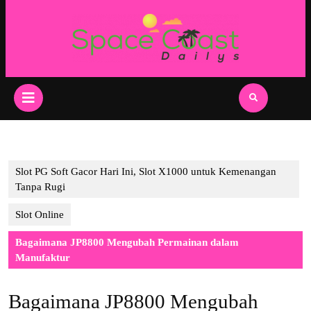
Skip
to
content
Skip
to
content
Open
Button
Slot PG Soft Gacor Hari Ini, Slot X1000 untuk Kemenangan
Tanpa Rugi
Slot Online
Bagaimana JP8800 Mengubah Permainan dalam
Manufaktur
Bagaimana JP8800 Mengubah