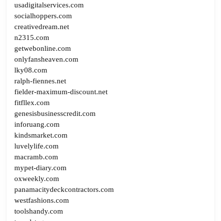
usadigitalservices.com
socialhoppers.com
creativedream.net
n2315.com
getwebonline.com
onlyfansheaven.com
lky08.com
ralph-fiennes.net
fielder-maximum-discount.net
fitfllex.com
genesisbusinesscredit.com
inforuang.com
kindsmarket.com
luvelylife.com
macramb.com
mypet-diary.com
oxweekly.com
panamacitydeckcontractors.com
westfashions.com
toolshandy.com