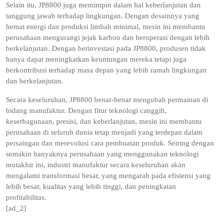
Selain itu, JP8800 juga memimpin dalam hal keberlanjutan dan
tanggung jawab terhadap lingkungan. Dengan desainnya yang
hemat energi dan produksi limbah minimal, mesin ini membantu
perusahaan mengurangi jejak karbon dan beroperasi dengan lebih
berkelanjutan. Dengan berinvestasi pada JP8800, produsen tidak
hanya dapat meningkatkan keuntungan mereka tetapi juga
berkontribusi terhadap masa depan yang lebih ramah lingkungan
dan berkelanjutan.
Secara keseluruhan, JP8800 benar-benar mengubah permainan di
bidang manufaktur. Dengan fitur teknologi canggih,
keserbagunaan, presisi, dan keberlanjutan, mesin ini membantu
perusahaan di seluruh dunia tetap menjadi yang terdepan dalam
persaingan dan merevolusi cara pembuatan produk. Seiring dengan
semakin banyaknya perusahaan yang menggunakan teknologi
mutakhir ini, industri manufaktur secara keseluruhan akan
mengalami transformasi besar, yang mengarah pada efisiensi yang
lebih besar, kualitas yang lebih tinggi, dan peningkatan
profitabilitas.
[ad_2]