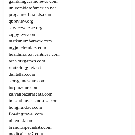
gamblingcasinonews.com
universitiesofamerica.net
progameofbrands.com
qbreview.org
servicewueste.org
zippyrevs.com
matkanumbernow.com
myjobcirculars.com
healthmoreoverfitness.com
topslotxgames.com
routerloggnet.net
dantella6.com
slotsgamesone.com
hispinzone.com
kalyanbazarnights.com
top-online-casino-usa.com
honghuidoor.com
flowingtravel.com
nineniki.com
brandiospecialists.com
medicalcare7.com