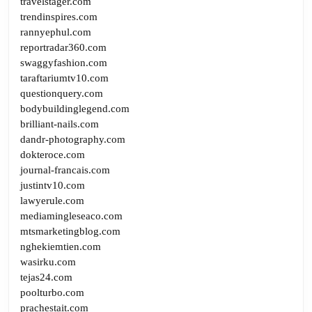
travelstager.com
trendinspires.com
rannyephul.com
reportradar360.com
swaggyfashion.com
taraftariumtv10.com
questionquery.com
bodybuildinglegend.com
brilliant-nails.com
dandr-photography.com
dokteroce.com
journal-francais.com
justintv10.com
lawyerule.com
mediamingleseaco.com
mtsmarketingblog.com
nghekiemtien.com
wasirku.com
tejas24.com
poolturbo.com
prachestait.com