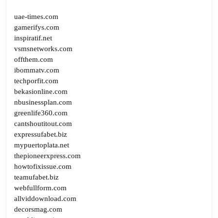
uae-times.com
gamerifys.com
inspiratif.net
vsmsnetworks.com
offthem.com
ibommatv.com
techporfit.com
bekasionline.com
nbusinessplan.com
greenlife360.com
cantshoutitout.com
expressufabet.biz
mypuertoplata.net
thepioneerxpress.com
howtofixissue.com
teamufabet.biz
webfullform.com
allviddownload.com
decorsmag.com