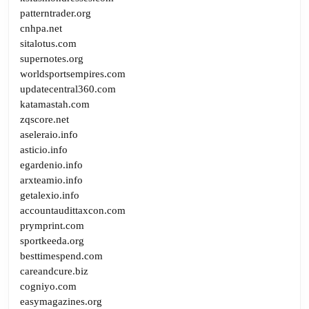
patterntrader.org
cnhpa.net
sitalotus.com
supernotes.org
worldsportsempires.com
updatecentral360.com
katamastah.com
zqscore.net
aseleraio.info
asticio.info
egardenio.info
arxteamio.info
getalexio.info
accountaudittaxcon.com
prymprint.com
sportkeeda.org
besttimespend.com
careandcure.biz
cogniyo.com
easymagazines.org