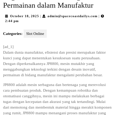
Permainan dalam Manufaktur
October
admin@spa
October 18, 2025
admin@spacecoastdailys.com
|
|
18,
2:44 pm
2025
Categories:
Slot Online
[ad_1]
Dalam dunia manufaktur, efisiensi dan presisi merupakan faktor
kunci yang dapat menentukan kesuksesan suatu perusahaan.
Dengan diperkenalkannya JP8800, mesin mutakhir yang
menggabungkan teknologi terkini dengan desain inovatif,
permainan di bidang manufaktur mengalami perubahan besar.
JP8800 adalah mesin serbaguna dan bertenaga yang merevolusi
cara pembuatan produk. Dengan kemampuan robotika dan
otomatisasi canggihnya, mesin ini mampu melakukan berbagai
tugas dengan kecepatan dan akurasi yang tak tertandingi. Mulai
dari memotong dan membentuk material hingga merakit komponen
yang rumit, JP8800 mampu menangani proses manufaktur yang