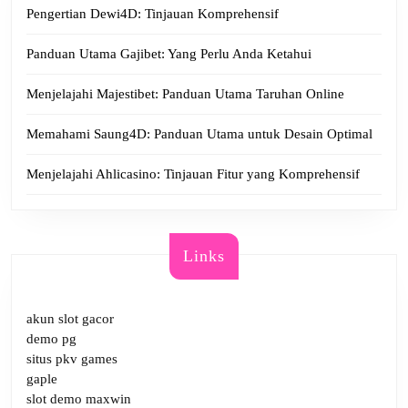
Pengertian Dewi4D: Tinjauan Komprehensif
Panduan Utama Gajibet: Yang Perlu Anda Ketahui
Menjelajahi Majestibet: Panduan Utama Taruhan Online
Memahami Saung4D: Panduan Utama untuk Desain Optimal
Menjelajahi Ahlicasino: Tinjauan Fitur yang Komprehensif
Links
akun slot gacor
demo pg
situs pkv games
gaple
slot demo maxwin