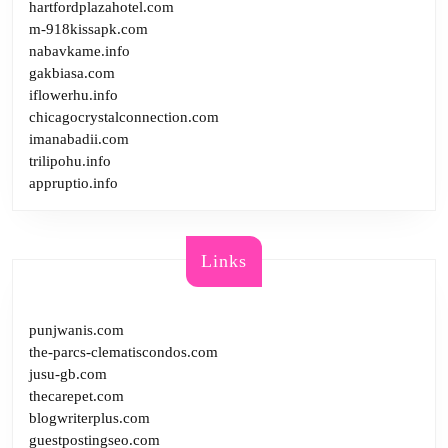
hartfordplazahotel.com
m-918kissapk.com
nabavkame.info
gakbiasa.com
iflowerhu.info
chicagocrystalconnection.com
imanabadii.com
trilipohu.info
appruptio.info
Links
punjwanis.com
the-parcs-clematiscondos.com
jusu-gb.com
thecarepet.com
blogwriterplus.com
guestpostingseo.com