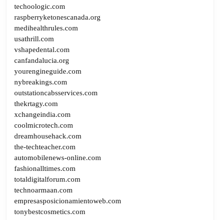
techoologic.com
raspberryketonescanada.org
medihealthrules.com
usathrill.com
vshapedental.com
canfandalucia.org
yourengineguide.com
nybreakings.com
outstationcabsservices.com
thekrtagy.com
xchangeindia.com
coolmicrotech.com
dreamhousehack.com
the-techteacher.com
automobilenews-online.com
fashionalltimes.com
totaldigitalforum.com
technoarmaan.com
empresasposicionamientoweb.com
tonybestcosmetics.com