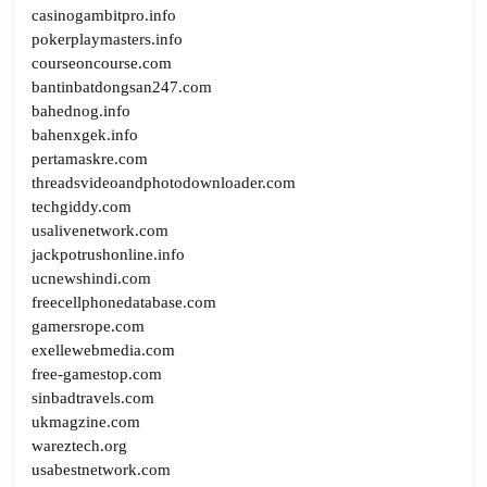
casinogambitpro.info
pokerplaymasters.info
courseoncourse.com
bantinbatdongsan247.com
bahednog.info
bahenxgek.info
pertamaskre.com
threadsvideoandphotodownloader.com
techgiddy.com
usalivenetwork.com
jackpotrushonline.info
ucnewshindi.com
freecellphonedatabase.com
gamersrope.com
exellewebmedia.com
free-gamestop.com
sinbadtravels.com
ukmagzine.com
wareztech.org
usabestnetwork.com