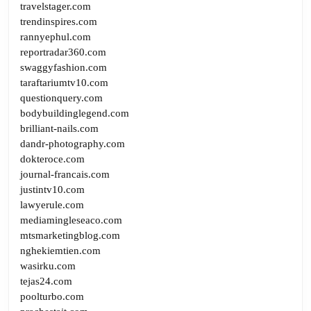
travelstager.com
trendinspires.com
rannyephul.com
reportradar360.com
swaggyfashion.com
taraftariumtv10.com
questionquery.com
bodybuildinglegend.com
brilliant-nails.com
dandr-photography.com
dokteroce.com
journal-francais.com
justintv10.com
lawyerule.com
mediamingleseaco.com
mtsmarketingblog.com
nghekiemtien.com
wasirku.com
tejas24.com
poolturbo.com