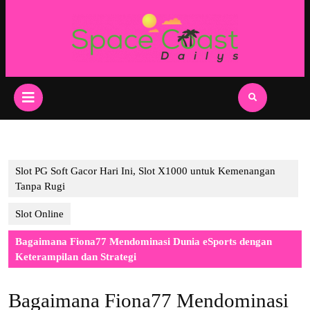
Skip
to
content
Skip
to
content
Open
Button
Slot PG Soft Gacor Hari Ini, Slot X1000 untuk Kemenangan
Tanpa Rugi
Slot Online
Bagaimana Fiona77 Mendominasi Dunia eSports dengan
Keterampilan dan Strategi
Bagaimana Fiona77 Mendominasi