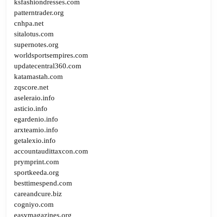
ksfashiondresses.com
patterntrader.org
cnhpa.net
sitalotus.com
supernotes.org
worldsportsempires.com
updatecentral360.com
katamastah.com
zqscore.net
aseleraio.info
asticio.info
egardenio.info
arxteamio.info
getalexio.info
accountaudittaxcon.com
prymprint.com
sportkeeda.org
besttimespend.com
careandcure.biz
cogniyo.com
easymagazines.org