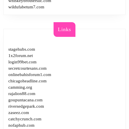
whiskeybrothersllc.com
wildufabetum7.com
Links
stagehubs.com
1x2forum.net
login99bet.com
secretcourtesans.com
onlinebahisforum1.com
chicagoheadline.com
camming.org
rajalion88.com
goupuntacana.com
riversedgepark.com
zaseez.com
catchycrunch.com
nofaphub.com