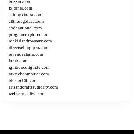
buzznc.com
fxjoiner.com
skinbykindra.com
alltherageface.com
codenational.com
progameexplorer.com
rockislandroastery.com
directselling-pro.com
revenuealarm.com
lurab.com
ignitioncoilguide.com
mytechcomputer.com
bioslot168.com
artsandcraftsauthority.com
webservicelive.com