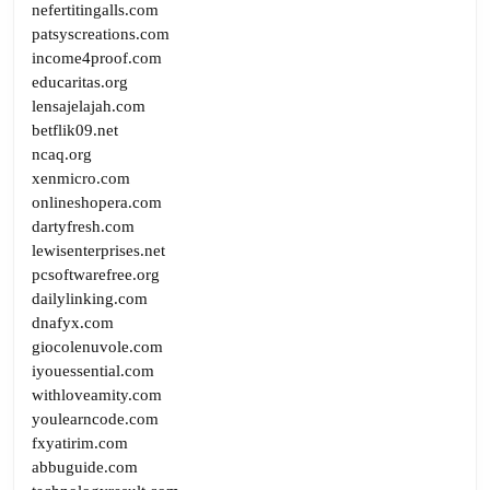
nefertitingalls.com
patsyscreations.com
income4proof.com
educaritas.org
lensajelajah.com
betflik09.net
ncaq.org
xenmicro.com
onlineshopera.com
dartyfresh.com
lewisenterprises.net
pcsoftwarefree.org
dailylinking.com
dnafyx.com
giocolenuvole.com
iyouessential.com
withloveamity.com
youlearncode.com
fxyatirim.com
abbuguide.com