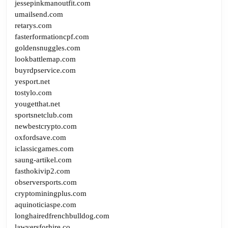
jessepinkmanoutfit.com
umailsend.com
retarys.com
fasterformationcpf.com
goldensnuggles.com
lookbattlemap.com
buyrdpservice.com
yesport.net
tostylo.com
yougetthat.net
sportsnetclub.com
newbestcrypto.com
oxfordsave.com
iclassicgames.com
saung-artikel.com
fasthokivip2.com
observersports.com
cryptominingplus.com
aquinoticiaspe.com
longhairedfrenchbulldog.com
lawyersforhire.co