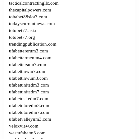
tacticalcontractingllc.com
thecapitalpowers.com
tobabet88slot3.com
todayscurrentnews.com
totobet77.asia
totobet77.org
trendingpublication.com
ufabettererum3.com
ufabettermentm4.com
ufabettersum7.com
ufabettinwm7.com
ufabettinwum3.com
ufabetunitedm3.com
ufabetunitedm7.com
ufabetuskedm7.com
ufabetutoredm3.com
ufabetutoredm7.com
ufabetvalleyum3.com
veloxview.com
westufabetm3.com