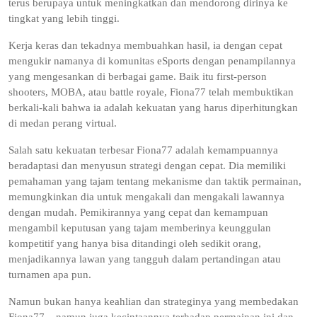
terus berupaya untuk meningkatkan dan mendorong dirinya ke
tingkat yang lebih tinggi.
Kerja keras dan tekadnya membuahkan hasil, ia dengan cepat
mengukir namanya di komunitas eSports dengan penampilannya
yang mengesankan di berbagai game. Baik itu first-person
shooters, MOBA, atau battle royale, Fiona77 telah membuktikan
berkali-kali bahwa ia adalah kekuatan yang harus diperhitungkan
di medan perang virtual.
Salah satu kekuatan terbesar Fiona77 adalah kemampuannya
beradaptasi dan menyusun strategi dengan cepat. Dia memiliki
pemahaman yang tajam tentang mekanisme dan taktik permainan,
memungkinkan dia untuk mengakali dan mengakali lawannya
dengan mudah. Pemikirannya yang cepat dan kemampuan
mengambil keputusan yang tajam memberinya keunggulan
kompetitif yang hanya bisa ditandingi oleh sedikit orang,
menjadikannya lawan yang tangguh dalam pertandingan atau
turnamen apa pun.
Namun bukan hanya keahlian dan strateginya yang membedakan