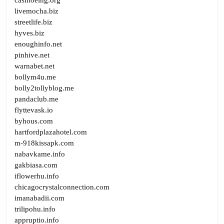
livemocha.biz
streetlife.biz
hyves.biz
enoughinfo.net
pinhive.net
warnabet.net
bollym4u.me
bolly2tollyblog.me
pandaclub.me
flyttevask.io
byhous.com
hartfordplazahotel.com
m-918kissapk.com
nabavkame.info
gakbiasa.com
iflowerhu.info
chicagocrystalconnection.com
imanabadii.com
trilipohu.info
appruptio.info