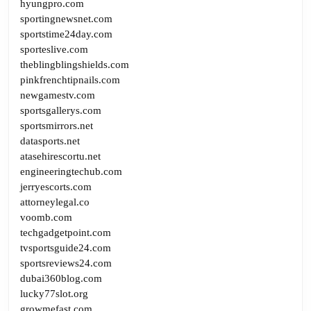
hyungpro.com
sportingnewsnet.com
sportstime24day.com
sporteslive.com
theblingblingshields.com
pinkfrenchtipnails.com
newgamestv.com
sportsgallerys.com
sportsmirrors.net
datasports.net
atasehirescortu.net
engineeringtechub.com
jerryescorts.com
attorneylegal.co
voomb.com
techgadgetpoint.com
tvsportsguide24.com
sportsreviews24.com
dubai360blog.com
lucky77slot.org
growmefast.com