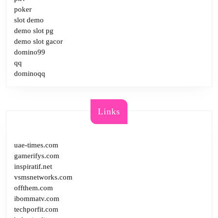
poker
slot demo
demo slot pg
demo slot gacor
domino99
qq
dominoqq
Links
uae-times.com
gamerifys.com
inspiratif.net
vsmsnetworks.com
offthem.com
ibommatv.com
techporfit.com