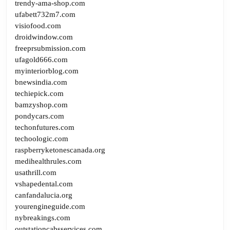
trendy-ama-shop.com
ufabett732m7.com
visiofood.com
droidwindow.com
freeprsubmission.com
ufagold666.com
myinteriorblog.com
bnewsindia.com
techiepick.com
bamzyshop.com
pondycars.com
techonfutures.com
techoologic.com
raspberryketonescanada.org
medihealthrules.com
usathrill.com
vshapedental.com
canfandalucia.org
yourengineguide.com
nybreakings.com
outstationcabsservices.com