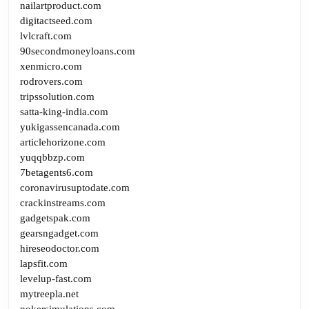
nailartproduct.com
digitactseed.com
lvlcraft.com
90secondmoneyloans.com
xenmicro.com
rodrovers.com
tripssolution.com
satta-king-india.com
yukigassencanada.com
articlehorizone.com
yuqqbbzp.com
7betagents6.com
coronavirusuptodate.com
crackinstreams.com
gadgetspak.com
gearsngadget.com
hireseodoctor.com
lapsfit.com
levelup-fast.com
mytreepla.net
pokersimulations.com