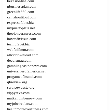
bekasionline.com
nbusinessplan.com
greenlife360.com
cantshoutitout.com
expressufabet.biz
mypuertoplata.net
thepioneerxpress.com
howtofixissue.com
teamufabet.biz
webfullform.com
allviddownload.com
decorsmag.com
gamblingcasinonews.com
universitiesofamerica.net
progameofbrands.com
qbreview.org
servicewueste.org
zippyrevs.com
matkanumbernow.com
myjobcirculars.com
healthmoreoverfitness.com