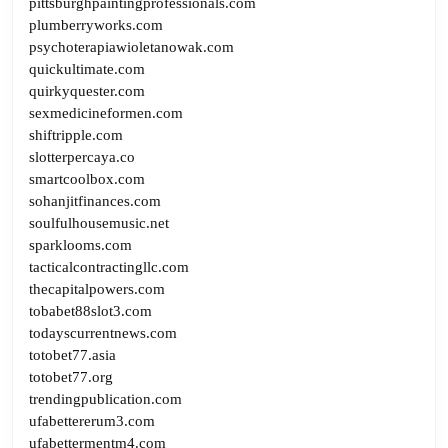
pittsburghpaintingprofessionals.com
plumberryworks.com
psychoterapiawioletanowak.com
quickultimate.com
quirkyquester.com
sexmedicineformen.com
shiftripple.com
slotterpercaya.co
smartcoolbox.com
sohanjitfinances.com
soulfulhousemusic.net
sparklooms.com
tacticalcontractingllc.com
thecapitalpowers.com
tobabet88slot3.com
todayscurrentnews.com
totobet77.asia
totobet77.org
trendingpublication.com
ufabettererum3.com
ufabettermentm4.com