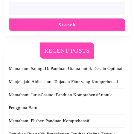
Search
RECENT POSTS
Memahami Saung4D: Panduan Utama untuk Desain Optimal
Menjelajahi Ahlicasino: Tinjauan Fitur yang Komprehensif
Memahami JurusCasino: Panduan Komprehensif untuk
Pengguna Baru
Memahami Plisbet: Panduan Komprehensif
Temukan Bunga99: Pengalaman Taruhan Online Terbaik