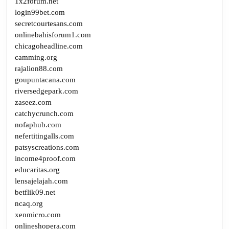
1x2forum.net
login99bet.com
secretcourtesans.com
onlinebahisforum1.com
chicagoheadline.com
camming.org
rajalion88.com
goupuntacana.com
riversedgepark.com
zaseez.com
catchycrunch.com
nofaphub.com
nefertitingalls.com
patsyscreations.com
income4proof.com
educaritas.org
lensajelajah.com
betflik09.net
ncaq.org
xenmicro.com
onlineshopera.com