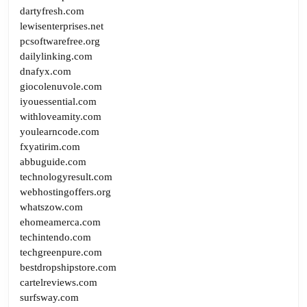
dartyfresh.com
lewisenterprises.net
pcsoftwarefree.org
dailylinking.com
dnafyx.com
giocolenuvole.com
iyouessential.com
withloveamity.com
youlearncode.com
fxyatirim.com
abbuguide.com
technologyresult.com
webhostingoffers.org
whatszow.com
ehomeamerca.com
techintendo.com
techgreenpure.com
bestdropshipstore.com
cartelreviews.com
surfsway.com