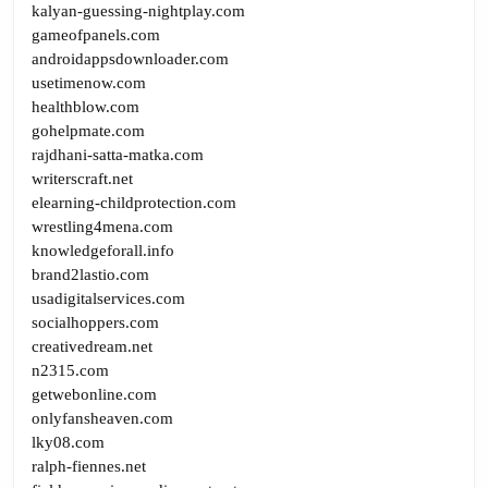
kalyan-guessing-nightplay.com
gameofpanels.com
androidappsdownloader.com
usetimenow.com
healthblow.com
gohelpmate.com
rajdhani-satta-matka.com
writerscraft.net
elearning-childprotection.com
wrestling4mena.com
knowledgeforall.info
brand2lastio.com
usadigitalservices.com
socialhoppers.com
creativedream.net
n2315.com
getwebonline.com
onlyfansheaven.com
lky08.com
ralph-fiennes.net