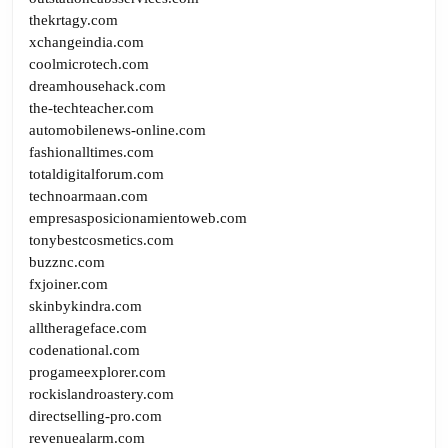
thekrtagy.com
xchangeindia.com
coolmicrotech.com
dreamhousehack.com
the-techteacher.com
automobilenews-online.com
fashionalltimes.com
totaldigitalforum.com
technoarmaan.com
empresasposicionamientoweb.com
tonybestcosmetics.com
buzznc.com
fxjoiner.com
skinbykindra.com
alltherageface.com
codenational.com
progameexplorer.com
rockislandroastery.com
directselling-pro.com
revenuealarm.com