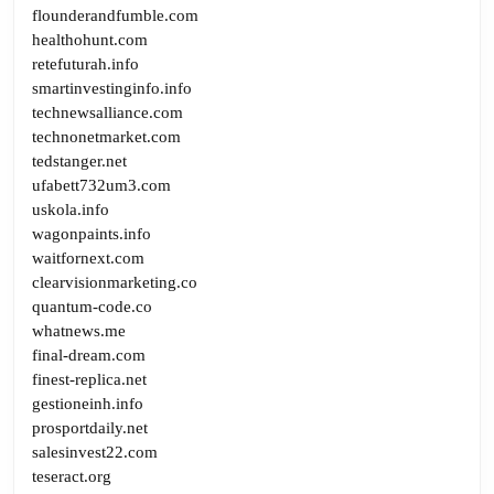
flounderandfumble.com
healthohunt.com
retefuturah.info
smartinvestinginfo.info
technewsalliance.com
technonetmarket.com
tedstanger.net
ufabett732um3.com
uskola.info
wagonpaints.info
waitfornext.com
clearvisionmarketing.co
quantum-code.co
whatnews.me
final-dream.com
finest-replica.net
gestioneinh.info
prosportdaily.net
salesinvest22.com
teseract.org